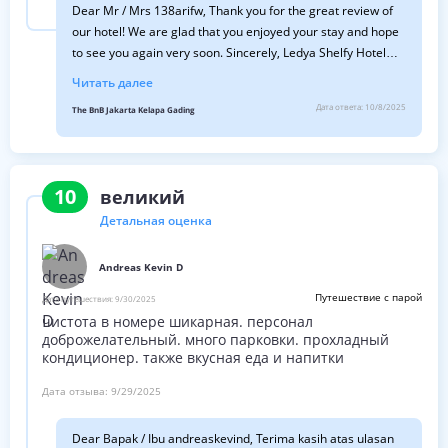
Dear Mr / Mrs 138arifw, Thank you for the great review of
our hotel! We are glad that you enjoyed your stay and hope
to see you again very soon. Sincerely, Ledya Shelfy Hotel
Manager
Читать далее
Дата ответа:
10/8/2025
The BnB Jakarta Kelapa Gading
10
великий
Детальная оценка
Andreas Kevin D
Путешествие с парой
Дата путешествия:
9/30/2025
чистота в номере шикарная. персонал
доброжелательный. много парковки. прохладный
кондиционер. также вкусная еда и напитки
Дата отзыва:
9/29/2025
Dear Bapak / Ibu andreaskevind, Terima kasih atas ulasan