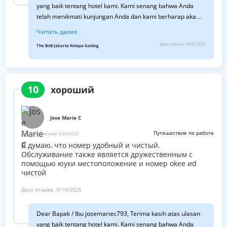
yang baik tentang hotel kami. Kami senang bahwa Anda
telah menikmati kunjungan Anda dan kami berharap akan
segera berjumpa dengan Anda lagi. Salam sehat, Ledya
Читать далее
Shelfy Hotel Manager
Дата ответа:
10/3/2025
The BnB Jakarta Kelapa Gading
10
хороший
Jose Marie C
Путешествие по работе
Дата путешествия:
9/30/2025
Я думаю, что номер удобный и чистый.
Обслуживание также является дружественным с
помощью юуки местоположение и номер okee иd
чистой
Дата отзыва:
9/19/2025
Dear Bapak / Ibu josemariec793, Terima kasih atas ulasan
yang baik tentang hotel kami. Kami senang bahwa Anda