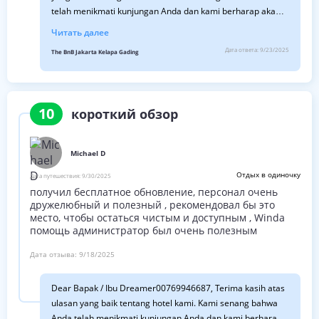
telah menikmati kunjungan Anda dan kami berharap akan
segera berjumpa dengan Anda lagi. Salam sehat, Ledya
Читать далее
Shelfy Hotel Manager
Дата ответа:
9/23/2025
The BnB Jakarta Kelapa Gading
10
короткий обзор
Michael D
Отдых в одиночку
Дата путешествия:
9/30/2025
получил бесплатное обновление, персонал очень
дружелюбный и полезный , рекомендовал бы это
место, чтобы остаться чистым и доступным , Winda
помощь администратор был очень полезным
Дата отзыва:
9/18/2025
Dear Bapak / Ibu Dreamer00769946687, Terima kasih atas
ulasan yang baik tentang hotel kami. Kami senang bahwa
Anda telah menikmati kunjungan Anda dan kami berharap