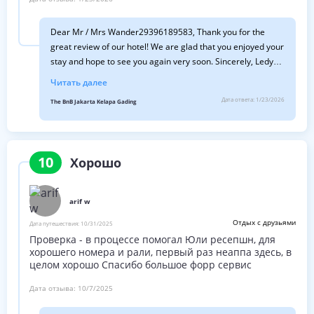
Dear Mr / Mrs Wander29396189583, Thank you for the
great review of our hotel! We are glad that you enjoyed your
stay and hope to see you again very soon. Sincerely, Ledya
Shelfy Hotel Manager
Читать далее
Дата ответа:
1/23/2026
The BnB Jakarta Kelapa Gading
10
Хорошо
arif w
Отдых с друзьями
Дата путешествия:
10/31/2025
Проверка - в процессе помогал Юли ресепшн, для
хорошего номера и рали, первый раз неаппа здесь, в
целом хорошо Спасибо большое форр сервис
Дата отзыва:
10/7/2025