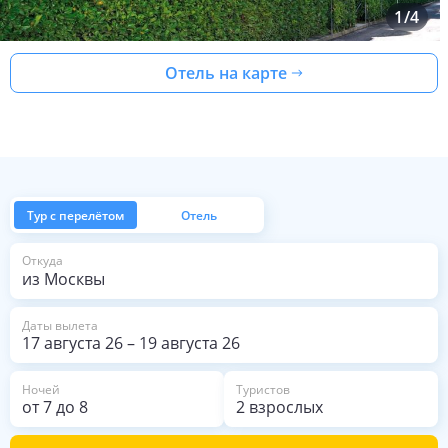
1
/
4
Отель на карте
Тур с перелётом
Отель
из Москвы
Откуда
Даты вылета
17 августа 26
–
19 августа 26
Ночей
Туристов
от
7
до
8
2 взрослых