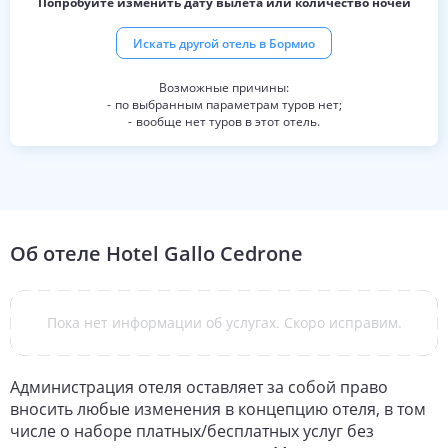
Попробуйте изменить дату вылета или количество ночей
квалификацию или просто
наслаждаться лыжами на этом
уникальном и впечатляющем
Искать другой отель в
Бормио
курорте – с отличным жильем,
питанием и людьми, которые
действительно делают разницу.
по выбранным параметрам туров нет;
вообще нет туров в этот отель.
Об отеле
Hotel Gallo Cedrone
Пока нет информации об услугах. Скоро исправим.
Администрация отеля оставляет за собой право
вносить любые изменения в концепцию отеля, в том
числе о наборе платных/бесплатных услуг без