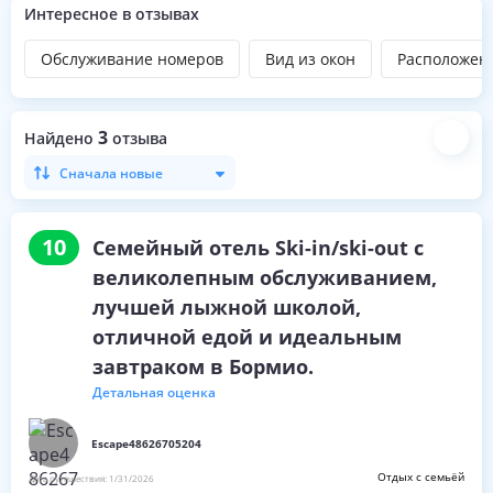
Интересное в отзывах
Обслуживание номеров
Вид из окон
Расположен
3
Найдено
отзыва
Сначала новые
10
Семейный отель Ski-in/ski-out с
великолепным обслуживанием,
лучшей лыжной школой,
отличной едой и идеальным
завтраком в Бормио.
Детальная оценка
Escape48626705204
Отдых с семьёй
Дата путешествия:
1/31/2026