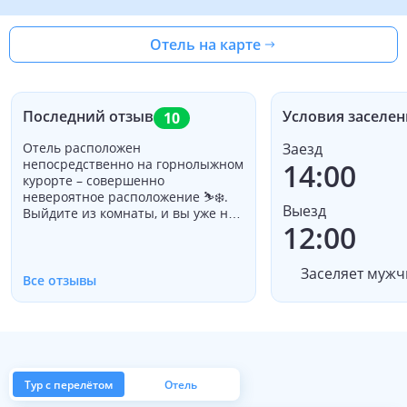
Отель на карте
Последний отзыв
Условия заселен
10
Отель расположен
Заезд
непосредственно на горнолыжном
14:00
курорте – совершенно
невероятное расположение ⛷️❄️.
Выезд
Выйдите из комнаты, и вы уже на
12:00
склонах. Никаких маршруток,
никаких хлопот – только чистое
катание. Это настоящая семья –
Заселяет мужч
вести бизнес, вид, который
Все отзывы
становится редким.
Исключительное обслуживание,
теплое и личное гостеприимство,
всегда с улыбкой. Вы искренне
чувствуете себя гостем, а не
«очередным клиентом». С самых
Тур с перелётом
Отель
первых минут ощущение, что это