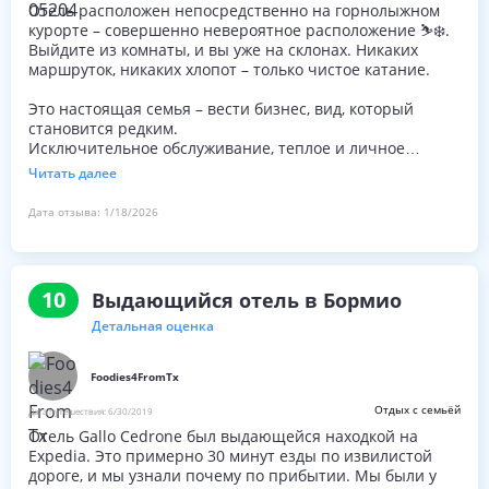
Отель расположен непосредственно на горнолыжном
курорте – совершенно невероятное расположение ⛷️❄️.
Выйдите из комнаты, и вы уже на склонах. Никаких
маршруток, никаких хлопот – только чистое катание.
Это настоящая семья – вести бизнес, вид, который
становится редким.
Исключительное обслуживание, теплое и личное
гостеприимство, всегда с улыбкой. Вы искренне
Читать далее
чувствуете себя гостем, а не «очередным клиентом». С
самых первых минут ощущение, что это дом.
Дата отзыва:
1/18/2026
Отель предлагает также отличную лыжную школу –
профессиональную, терпеливую и подходящую как для
полноценных новичков, так и для тех, кто стремится
10
Выдающийся отель в Бормио
улучшить свою технику.
А ресторан? Ого. Действительно впечатляет.
Детальная оценка
Еда легко соответствует (и не дотягивает) до лучших
рекомендованных ресторанов в городе – высокого
Foodies4FromTx
качества, хорошо – приготовленные, вкусные и
идеальные после долгого, холодного дня на склонах.
Отдых с семьёй
Дата путешествия:
6/30/2019
Отель Gallo Cedrone был выдающейся находкой на
Завтрак просто точечный на 🎯
Expedia. Это примерно 30 минут езды по извилистой
Не слишком тяжелая, не слишком легкая – идеально
дороге, и мы узнали почему по прибытии. Мы были у
сбалансированная для полного дня катания, со всем