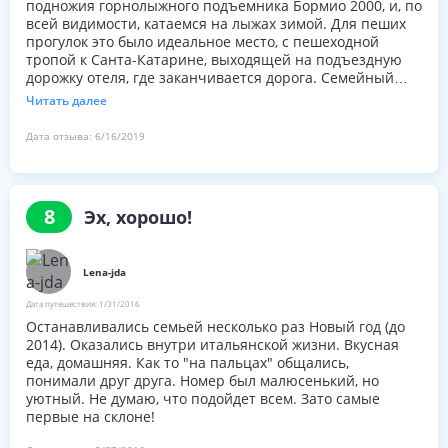
подножия горнолыжного подъемника Бормио 2000, и, по
необходимым для начала дня под напряжением.
всей видимости, катаемся на лыжах зимой. Для пеших
прогулок это было идеальное место, с пешеходной
Итог:
тропой к Санта-Катарине, выходящей на подъездную
Настоятельно рекомендуется (тепло – и холодно 😉) для
дорожку отеля, где заканчивается дорога. Семейный
всех, кто хочет научиться кататься на лыжах, повысить
номер был идеальным, с кроватью размера "queen-size"
свою квалификацию или просто наслаждаться лыжами
Читать далее
и 2 двухъярусными кроватями, чистый, с душем и видом
на этом уникальном и впечатляющем курорте – с
на горы. Завтрак был замечательным, с домашними
отличным жильем, питанием и людьми, которые
Дата отзыва:
6/16/2019
сырными омлетами или яичницей, капучино или чаем
действительно делают разницу.
или горячим шоколадом (субмарино), домашними
круассанами и желе.
8
Эх, хорошо!
Lena-jda
Дата путешествия:
1/31/2016
Останавливались семьей несколько раз Новый год (до
2014). Оказались внутри итальянской жизни. Вкусная
еда, домашняя. Как то "на пальцах" общались,
понимали друг друга. Номер был малюсенький, но
уютный. Не думаю, что подойдет всем. Зато самые
первые на склоне!