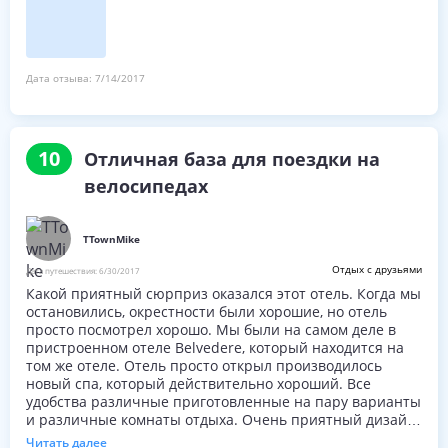
вернуться.
Дата отзыва:
7/14/2017
10
Отличная база для поездки на
велосипедах
TTownMike
Отдых с друзьями
Дата путешествия:
6/30/2017
Какой приятный сюрприз оказался этот отель. Когда мы
остановились, окрестности были хорошие, но отель
просто посмотрел хорошо. Мы были на самом деле в
пристроенном отеле Belvedere, который находится на
том же отеле. Отель просто открыл производилось
новый спа, который действительно хороший. Все
удобства различные приготовленные на пару варианты
и различные комнаты отдыха. Очень приятный дизайн.
Бесплатный завтрак и ужин были действительно
Читать далее