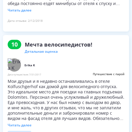
обеда постоянно ездят минибусы от отеля к спуску и
наоборот, не надо никуда идти и ничего носить.
Читать далее
Кататься на лыжах можно как в местном ареале Альта
Бадия или на целой Селларонде. У отеля начинается
Дата отзыва:
2/12/2018
синий спуск и потом уже куда душа пожелает. Кроме
того, что не работал лифт, минусов у отеля нет.
10
Мечта велосипедистов!
Детальная оценка
Erika K
Путешествие с парой
Дата путешествия:
7/31/2017
Мои друзья и я недавно останавливались в отеле
Kolfuschgerhof как домой для велосипедного отпуска.
Это идеальное место для поездки на главных подъемах
Dolomites. Персонал очень услужливый и дружелюбный.
Еда превосходная. У нас был номер с выходом во двор,
и мне жаль, что в других отзывах, что мы не заплатили
дополнительные деньги и забронировали номер с
видом на фасад отеля для лучших видов. Обязательно
посетите спа - он был недавно реконструирован и
Читать далее
восхитительный! Мы не можем дождаться, чтобы