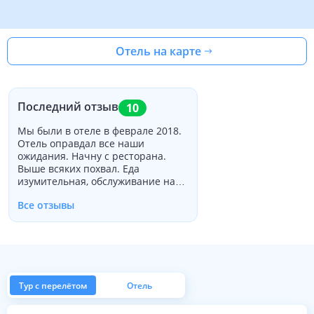
Отель на карте
Последний отзыв
10
Мы были в отеле в феврале 2018.
Отель оправдал все наши
ожидания. Начну с ресторана.
Выше всяких похвал. Еда
изумительная, обслуживание на
уровне. Большой выбор вин.
Все отзывы
Каждый вечер играла пианистка,
мы слушали ее, играли в карты и
пили вино. Кровати, подушки и
одеяла мягкие и удобные. Все
работники очень приятные. Спуск
находится рядом, утром и после
обеда постоянно ездят минибусы
Тур с перелётом
Отель
от отеля к спуску и наоборот, не
надо никуда идти и ничего носить.
из Москвы