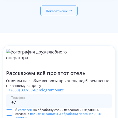
и соляную. Каждый день - новая. По вечерам хозяин
сам специально готовит настоящую баню с ароматом
Показать ещё
горных трав и отменным паром. Просто восхитительно!
РЕСПЕКТ!!!
Ресторан порадовал простой, но разнообразной и
очень вкусной едой. У отеля своя хижина на горе, где
раз в неделю по четвергам устраивают ужин, угощают
глинтвейном у костра, а доставят Вас туда на ратраке.
Еще Вас ждет живая музыка, танцы и потрясающая
атмосфера праздника и веселья. Незабываемые
впечатления! На специальный ужин фондю я не попала,
но он тоже есть и, уверена, так же великолепен.
Огромное спасибо команде отеля!!! Уверена,
обязательно вернусь.
Расскажем всё про этот отель
Ответим на любые вопросы про отель, подберем новые
по вашему запросу
+7 (800) 333-99-63
Telegram
Макс
Телефон
Я
согласен
на обработку своих персональных данных
согласно
политике защиты и обработки персональных
данных