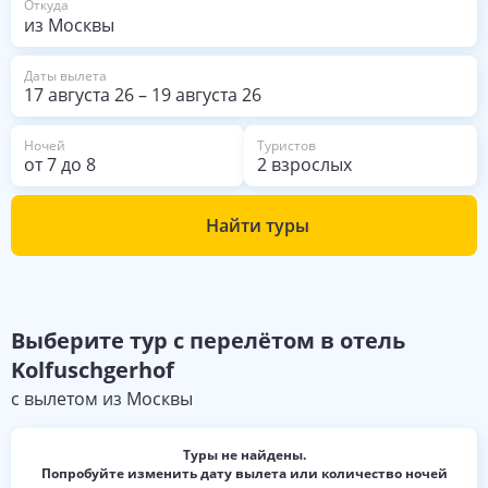
Откуда
Кататься на лыжах можно как в
местном ареале Альта Бадия или
на целой Селларонде. У отеля
начинается синий спуск и потом
Даты вылета
уже куда душа пожелает. Кроме
17 августа 26
–
19 августа 26
того, что не работал лифт, минусов
у отеля нет.
Ночей
Туристов
от
7
до
8
2 взрослых
Найти туры
Выберите
тур с перелётом в отель
Kolfuschgerhof
с вылетом из
Москвы
Туры не найдены.
Попробуйте изменить дату вылета или количество ночей