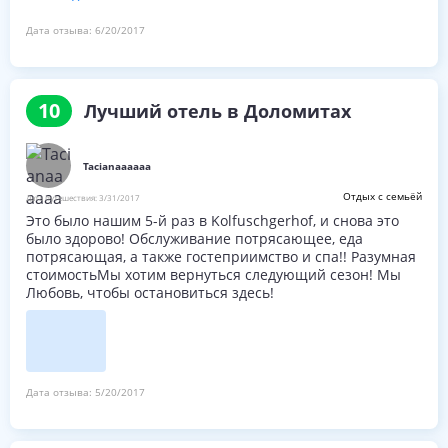
лишними. Белое постельное белье все дети высоким
качеством еды и меню полный обеда было гурманом
Дата отзыва:
6/20/2017
наверняка. Вы получите тот же самый стол и
официантки для вашего пребывания. Персонал был
очень дружелюбным. Я не могу сказать достаточно.
Соотношение цены и качества, вы не можете найти это
10
Лучший отель в Доломитах
место. Мы были там в промежуточный сезон, поэтому, я
понятия не имею, насколько это находится летом, но
настолько дешево в начале июня!
Tacianaaaaaa
Отдых с семьёй
Дата путешествия:
3/31/2017
Это было нашим 5-й раз в Kolfuschgerhof, и снова это
было здорово! Обслуживание потрясающее, еда
потрясающая, а также гостеприимство и спа!! Разумная
стоимостьМы хотим вернуться следующий сезон! Мы
Любовь, чтобы остановиться здесь!
Дата отзыва:
5/20/2017