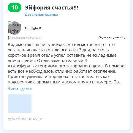
10
Эйфория счастья!!!
Детальная оценка
SunLight F
Отдых в одиночку
Дата путешествия:
2/28/2017
Видимо так сошлись звезды, но несмотря на то, что
останавливалась в отеле всего на 3 дня, за столь
короткое время отель успел оставить неискладимые
впечатления. Отель замечательный!!!
Атмосфера гостеприимного загородного дома. В номере
есть все необходимое, отлично работает отопление.
Приятно удивила и порадовала такая мелочь как
подсвечник с ароматным маслом прямо в номере. По
вечерам можно наслаждаться поблескивающим
Читать далее
язычком свечи. Очень уютно и романтично!
Персонал очень внимательный, но в тоже время
совершенно не навязчивый. Милые девушки на
ресепшене всегда готовы помочь.
Великолепный СПА с большим бассейном, где можно не
только плескаться, но и расслабиться и нормально
Дата отзыва:
3/14/2017
поплавать после продолжительного катания на лыжах.
В отеле 5 или 6 разнообразных саун, включая хвойную