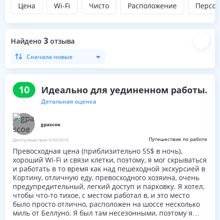
Цена
Wi-Fi
Чисто
Расположение
Персо
3
Найдено
отзыва
Сначала новые
10
Идеально для уединенном работы.
Детальная оценка
gpascoe
Путешествие по работе
Дата путешествия:
9/30/2016
Превосходная цена (приблизительно 55$ в ночь),
хороший Wi-Fi и связи клетки, поэтому, я мог скрываться
и работать в то время как над пешеходной экскурсией в
Кортину, отличную еду, превосходного хозяина, очень
предупредительный, легкий доступ и парковку. Я хотел,
чтобы что-то тихое, с местом работал в, и это место
было просто отлично, расположен на шоссе несколько
миль от Беллуно. Я был там несезонными, поэтому я