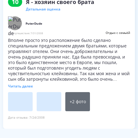
10
Я - хозяин своего брата
Детальная оценка
PuterDude
Отдых с семьёй
Дата путешествия:
7/31/2008
Вполне просто это расположение было сделано
специальным предложением двумя братьями, которые
управляют отелем. Они очень доброжелательны и
очень радушно приняли нас. Еда была превосходна, и
это было единственное место в Европе, мы пошли,
который был подготовлен угодить людям с
чувствительностью клейковины. Так как моя жена и мой
сын оба затронуты клейковиной, это было очень
освежающе, чтобы знать место, которое было
Читать далее
оборудовано, чтобы подготовить зерно, и рис базировал
пасту. Место было чисто, хорошо сохраненное, и весь
персонал был вежлив и почтителен. Я сильно поощрил
+
2
фото
бы любого посещающего Беллуно / область Ponte Nelle
Alpi рассматривать отдых там.
Дата отзыва:
7/24/2008