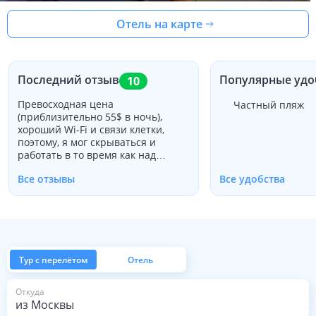
Отель на карте
Последний отзыв
Популярные удо
10
Превосходная цена
Частный пляж
(приблизительно 55$ в ночь),
хороший Wi-Fi и связи клетки,
поэтому, я мог скрываться и
работать в то время как над
пешеходной экскурсией в Кортину,
Все отзывы
Все удобства
отличную еду, превосходного
хозяина, очень
предупредительный, легкий
доступ и парковку. Я хотел, чтобы
что-то тихое, с местом работал в, и
это место было просто отлично,
расположен на шоссе несколько
Тур с перелётом
Отель
миль от Беллуно. Я был там
несезонными, поэтому я думаю,
из Москвы
Откуда
что помог с тихим характером
места.