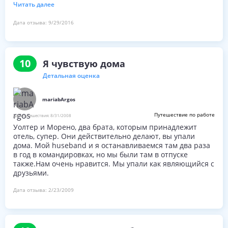
думаю, что помог с тихим характером места.
Читать далее
Дата отзыва:
9/29/2016
10
Я чувствую дома
Детальная оценка
mariabArgos
Путешествие по работе
Дата путешествия:
8/31/2008
Уолтер и Морено, два брата, которым принадлежит
отель, супер. Они действительно делают, вы упали
дома. Мой huseband и я останавливаемся там два раза
в год в командировках, но мы были там в отпуске
также.Нам очень нравится. Мы упали как являющийся с
друзьями.
Дата отзыва:
2/23/2009