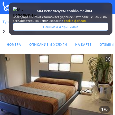
Мы используем cookie-файлы
Благодаря им сайт становится удобнее. Оставаясь c нами, вы
соглашаетесь на использование
cookie-файлов.
Туры
Италия
Лидо ди Езоло
Dante
Понимаю и принимаю
2
Отель Dante
Отель Dante 2*
НОМЕРА
ОПИСАНИЕ И УСЛУГИ
НА КАРТЕ
ОТЗЫВЫ
1
/
6