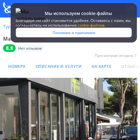
Мы используем cookie-файлы
Благодаря им сайт становится удобнее. Оставаясь c нами, вы
соглашаетесь на использование
cookie-файлов.
Туры
Италия
Линьяно
Mare Apartments
Понимаю и принимаю
Mare Apartments
Mare Apartments
8.8
Нет отзывов
Просмотров сегодня:
1
НОМЕРА
ОПИСАНИЕ И УСЛУГИ
НА КАРТЕ
ОТЗЫВЫ