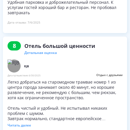
Удобная парковка и доброжелательный персонал. К
услугам гостей хороший бар и ресторан. Не пробовал
завтракать
Дата отзыва:
7/6/2025
8
Отель большой ценности
Детальная оценка
RJB
Отдых с друзьями
Дата путешествия:
6/30/2025
Легко добраться на старомодном трамвае номер 1 из
центра города занимает около 40 минут, но хорошее
развлечение, не рекомендую с большим, чем рюкзак,
хотя как ограниченное пространство.
Отель чистый и удобный. Не испытывал никаких
проблем с шумом.
Завтрак нормально, стандартное европейское
предложение.
Читать далее