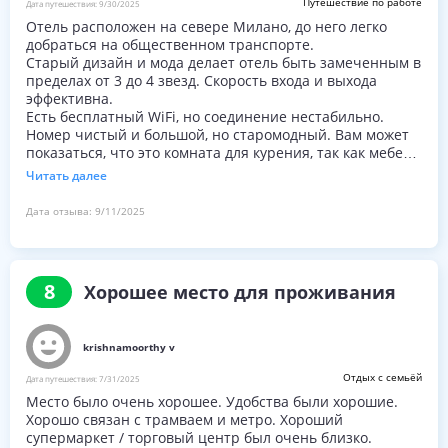
Путешествие по работе
Дата путешествия:
9/30/2025
было слишком много проблем и его английский
Отель расположен на севере Милано, до него легко
превосходный
добраться на общественном транспорте.
Старый дизайн и мода делает отель быть замеченным в
пределах от 3 до 4 звезд. Скорость входа и выхода
эффективна.
Есть бесплатный WiFi, но соединение нестабильно.
Номер чистый и большой, но старомодный. Вам может
показаться, что это комната для курения, так как мебель
и спальня хранят историю лет.
Читать далее
Завтрак подается для всех ботаников на 6 этаже.
Предлагаю на короткие и деловые случаи.
Дата отзыва:
9/11/2025
8
Хорошее место для проживания
krishnamoorthy v
Отдых с семьёй
Дата путешествия:
7/31/2025
Место было очень хорошее. Удобства были хорошие.
Хорошо связан с трамваем и метро. Хороший
супермаркет / торговый центр был очень близко.