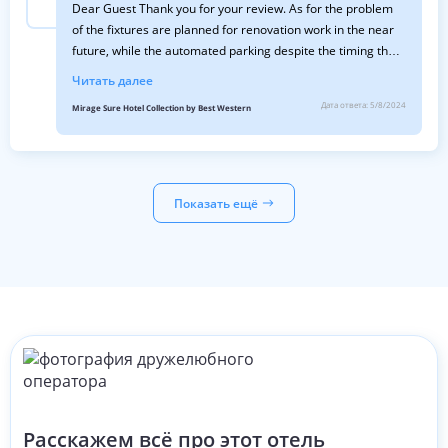
Dear Guest Thank you for your review. As for the problem
of the fixtures are planned for renovation work in the near
future, while the automated parking despite the timing that
are not long as described by you guarantees a secure
Читать далее
solution that in Milan is very appreciated We look forward to
Дата ответа:
5/8/2024
Mirage Sure Hotel Collection by Best Western
welcoming you in the next future Best Regards Federica
Front Desk
Показать ещё
Расскажем всё про этот отель