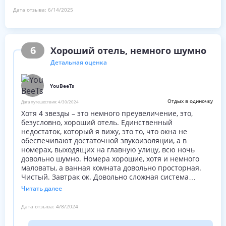
Большое значение для одной ночи проживания
Дата отзыва:
6/14/2025
6
Хороший отель, немного шумно
Детальная оценка
YouBeeTs
Отдых в одиночку
Дата путешествия:
4/30/2024
Хотя 4 звезды – это немного преувеличение, это,
безусловно, хороший отель. Единственный
недостаток, который я вижу, это то, что окна не
обеспечивают достаточной звукоизоляции, а в
номерах, выходящих на главную улицу, всю ночь
довольно шумно. Номера хорошие, хотя и немного
маловаты, а ванная комната довольно просторная.
Чистый. Завтрак ок. Довольно сложная система
парковки, поэтому вам потребуется 10 минут, чтобы
Читать далее
вернуть машину.
Дата отзыва:
4/8/2024