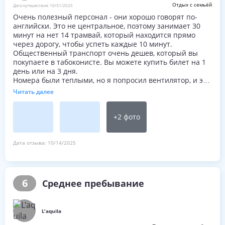
Отдых с семьёй
Дата путешествия:
10/31/2025
Очень полезный персонал - они хорошо говорят по-
английски. Это не центральное, поэтому занимает 30
минут на нет 14 трамвай, который находится прямо
через дорогу, чтобы успеть каждые 10 минут.
Общественный транспорт очень дешев, который вы
покупаете в табоконисте. Вы можете купить билет на 1
день или на 3 дня.
Номера были теплыми, но я попросил вентилятор, и это
было принято в мой номер .
Читать далее
У меня была одноместная комната, а у родителей -
двойня. Горничные приходят каждый день убирать и
менять полотенца.
+
2
фото
Хороший разнообразный выбор за завтраком - это
самообслуживание для всего.
Бутилированная вода в номере предоставляется
Дата отзыва:
10/14/2025
каждый день. Есть холодильник и фен. Нет чайника. Sky
tv на многих языках.
Есть 3 ресторана поблизости легко пешком на одну
улицу - все были хорошей едой - дешевле, чем еда в
6
Среднее пребывание
городе и хорошо для, когда вы ждете такси домой.
Все отели очень чистые, туалеты в лобби. Есть
компьютеры для использования Интернета, но я не
L'aquila
использовал их, так что не знаю цену.
Джанлука был очень полезным и доступным ничто не