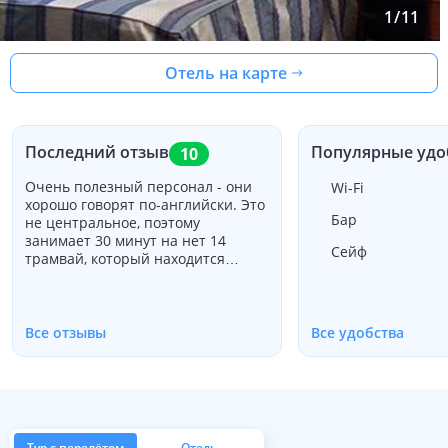
1
/
11
Отель на карте
Последний отзыв
Популярные удо
10
Очень полезный персонал - они
Wi-Fi
хорошо говорят по-английски. Это
Бар
не центральное, поэтому
занимает 30 минут на нет 14
Сейф
трамвай, который находится
прямо через дорогу, чтобы успеть
каждые 10 минут. Общественный
транспорт очень дешев, который
вы покупаете в табоконисте. Вы
Все отзывы
Все удобства
можете купить билет на 1 день
или на 3 дня. Номера были
теплыми, но я попросил
вентилятор, и это было принято в
мой номер . У меня была
одноместная комната, а у
Тур с перелётом
Отель