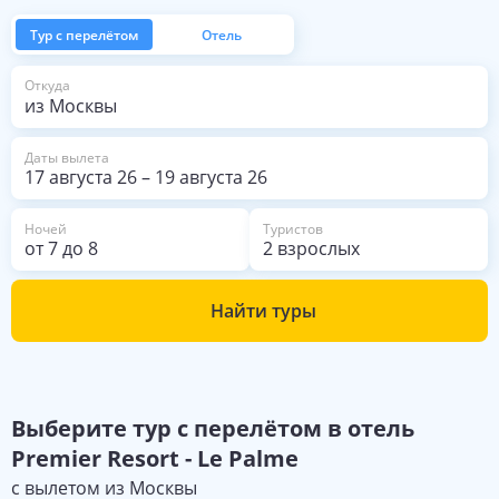
Тур с перелётом
Отель
из Москвы
Откуда
Даты вылета
17 августа 26
–
19 августа 26
Ночей
Туристов
от
7
до
8
2 взрослых
Найти туры
Выберите
тур с перелётом в отель
Premier Resort - Le Palme
с вылетом из
Москвы