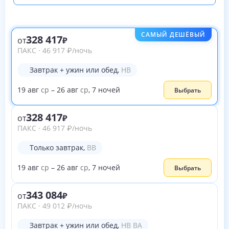
САМЫЙ ДЕШЁВЫЙ
328 417
от
ПАКС
·
46 917
₽
/ночь
Завтрак + ужин или обед
,
HB
19
авг
ср
–
26
авг
ср
,
7
ночей
Выбрать
328 417
от
ПАКС
·
46 917
₽
/ночь
Только завтрак
,
BB
19
авг
ср
–
26
авг
ср
,
7
ночей
Выбрать
343 084
от
ПАКС
·
49 012
₽
/ночь
Завтрак + ужин или обед
,
HB BA