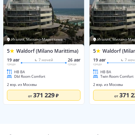
Италия, Милано-Мариттима
Италия, Милано-Ма
5
Waldorf (Milano Marittima)
5
Waldorf (Mila
19 авг
26 авг
19 авг
7
ночей
7
ноч
среда
среда
среда
HB BA
HB BA
Dbl Room Comfort
Twin Room Comfort
2 взр. из Москвы
2 взр. из Москвы
371 229
371 2
от
от