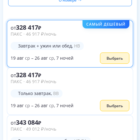
О номере
САМЫЙ ДЕШЁВЫЙ
328 417
от
ПАКС
·
46 917
₽
/ночь
Завтрак + ужин или обед
,
HB
19
авг
ср
–
26
авг
ср
,
7
ночей
Выбрать
328 417
от
ПАКС
·
46 917
₽
/ночь
Только завтрак
,
BB
19
авг
ср
–
26
авг
ср
,
7
ночей
Выбрать
343 084
от
ПАКС
·
49 012
₽
/ночь