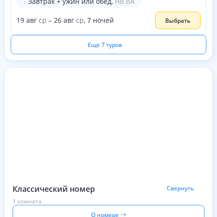
Завтрак + ужин или обед
,
HB BA
19
авг
ср
–
26
авг
ср
,
7
ночей
Выбрать
Ещё 7 туров
Классический номер
Свернуть
1 комната
О номере