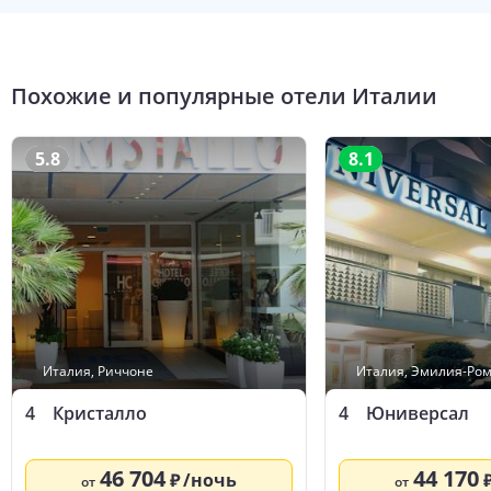
Похожие и популярные отели
Италии
5.8
8.1
Италия
,
Риччоне
Италия
,
Эмилия-Ро
4
Кристалло
4
Юниверсал
46 704
44 170
/ночь
от
от