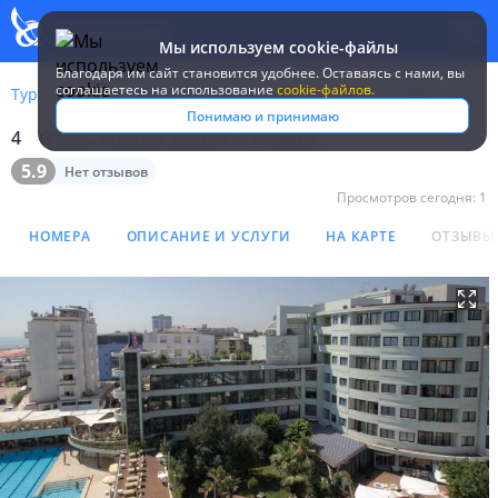
Мы используем cookie-файлы
Благодаря им сайт становится удобнее. Оставаясь c нами, вы
соглашаетесь на использование
cookie-файлов.
Туры
Италия
Милано-Мариттима
Premier Resort - Le Palm
Понимаю и принимаю
4
Отель Premier Resort - Le Palme
Отель Premier Resort - Le 
5.9
Нет отзывов
Просмотров сегодня:
1
НОМЕРА
ОПИСАНИЕ И УСЛУГИ
НА КАРТЕ
ОТЗЫВЫ