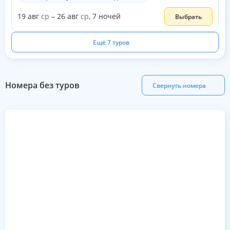
19
авг
ср
–
26
авг
ср
,
7
ночей
Выбрать
Ещё 7 туров
Номера без туров
Свернуть номера