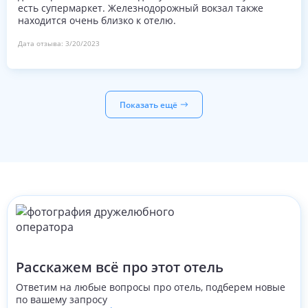
номерах, поэтому, пожалуйста, не позволяйте
есть супермаркет. Железнодорожный вокзал также
использовать неподходящие (особенно, взимая с них
находится очень близко к отелю.
большую плату!).
Дата отзыва:
3/20/2023
Показать ещё
Расскажем всё про этот отель
Ответим на любые вопросы про отель, подберем новые
по вашему запросу