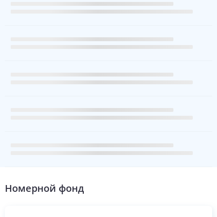
полезно, если вы не там. Ресепшн
заказала нам такси на то время,
когда мы ушли и регистрация и
выезд очень прост. Единственным
негативным моментом является
нахождение на первом этаже,
когда дверь гудит, когда она не
заперта, что довольно громко,
когда вы пытаетесь спать. Но
кроме этого отличный
стандартный гостиничный номер.
Номерной фонд