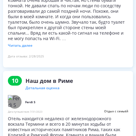
Комната очень хорошая и чистая, но стены бумаги
Есть небольшой бесплатный завтрак, который состоит
тонкой. Не давали спать по ночам люди по соседству
из выпечки, кофе и соков. Что очень помогло, когда нам
разговаривали до самой поздней ночи. Похоже, они
пришлось рано улететь на рейс.
были в моей комнате. И когда они пользовались
Если вам нужно что-то вне часов приема, вы можете
туалетом, было очень шумно. Звучало так, будто туалет
связаться с ними через WhatsApp, что очень полезно,
был прикреплен к другой стороне стены моей
если вы не там.
спальни... Вряд ли есть какой-то сигнал на телефоне и
Ресепшн заказала нам такси на то время, когда мы ушли
не могу попасть на Wi-Fi.
и регистрация и выезд очень прост.
Единственным негативным моментом является
Читать далее
Завтрак был дополнительным бонусом. Бесплатная
нахождение на первом этаже, когда дверь гудит, когда
выпечка. И чай с кофе.
она не заперта, что довольно громко, когда вы
Дата отзыва:
2/28/2025
Мило и близко к метро. И около 20 минут ходьбы до
пытаетесь спать. Но кроме этого отличный
интересующих мест.
стандартный гостиничный номер.
10
Наш дом в Риме
Детальная оценка
Ferdi S
Отдых с семьёй
Дата путешествия:
7/31/2023
Отель находится недалеко от железнодорожного
вокзала Термини и всего в 20 минутах ходьбы от
известных исторических памятников Рима, таких как
Колизей и Римский Форум. Комната и ванная были