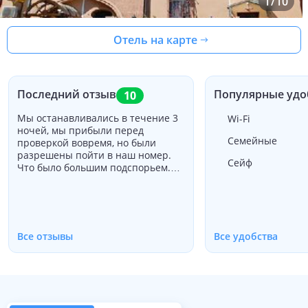
1
/
10
Отель на карте
Последний отзыв
Популярные удо
10
Мы останавливались в течение 3
Wi-Fi
ночей, мы прибыли перед
Семейные
проверкой вовремя, но были
разрешены пойти в наш номер.
Сейф
Что было большим подспорьем.
Номера были чистыми, у нас был
трехместный номер с двумя
кроватями размера queen. По
прибытии вы получаете PDF,
который содержал всю
Все отзывы
Все удобства
информацию, отправленную в
ваш WhatsApp. И это здорово и
очень полезно. Дама на ресепшн
также предоставила нам
рекомендации местных
ресторанов и информацию о