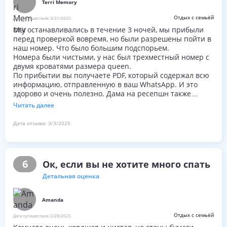
Terri Memory
Отдых с семьёй
Дата путешествия:
3/31/2025
Мы останавливались в течение 3 ночей, мы прибыли
перед проверкой вовремя, но были разрешены пойти в
наш номер. Что было большим подспорьем.
Номера были чистыми, у нас был трехместный номер с
двумя кроватями размера queen.
По прибытии вы получаете PDF, который содержал всю
информацию, отправленную в ваш WhatsApp. И это
здорово и очень полезно. Дама на ресепшн также
предоставила нам рекомендации местных ресторанов и
Читать далее
информацию о путешествиях. Это также было
отправлено через WhatsApp, чтобы мы могли сами
Дата отзыва:
3/3/2025
заглянуть в рестораны. У нас была комната на уровне
первого этажа, в которой мы имели доступ к большому
открытому пространству.
Номера затемнены, что отлично для меня, так как я
6
Ок, если вы не хотите много спать
люблю спать на поле затемненным.
Воздушный обман работает как сон, хотя мы остались в
Детальная оценка
феврале Я беременна и получить горячий очень
быстро, так что воздух - обман был великолепен и
Amanda
полностью работает.
Для доступа к блоку нужен код, который сделает его
Отдых с семьёй
Дата путешествия:
2/28/2025
безопаснее.