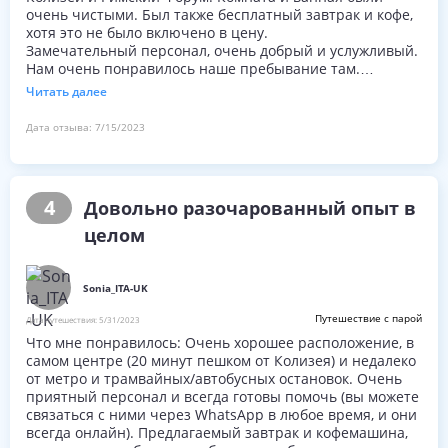
очень чистыми. Был также бесплатный завтрак и кофе,
хотя это не было включено в цену.
Замечательный персонал, очень добрый и услужливый.
Нам очень понравилось наше пребывание там.
Спасибо, Андреа.
Читать далее
Дата отзыва:
7/15/2023
4
Довольно разочарованный опыт в
целом
Sonia_ITA-UK
Путешествие с парой
Дата путешествия:
5/31/2023
Что мне понравилось: Очень хорошее расположение, в
самом центре (20 минут пешком от Колизея) и недалеко
от метро и трамвайных/автобусных остановок. Очень
приятный персонал и всегда готовы помочь (вы можете
связаться с ними через WhatsApp в любое время, и они
всегда онлайн). Предлагаемый завтрак и кофемашина,