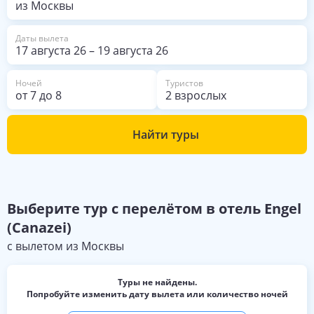
на этом маршруте немного. Отель
очень порадовал. Хорошие
номера, замечательная сауна,
Даты вылета
прекрасная кухня. Хорошее
17 августа 26
–
19 августа 26
хранилище для лыж с отдельными
запирающимися шкафчиками с
Ночей
Туристов
сушками для ботинок. Персонал
от
7
до
8
2 взрослых
отеля очень доброжелателен.
Особенное спасибо хочется
сказать Кристине и официанткам
Найти туры
Кармен и Маргарите. Если в
следующий раз соберёмся в
Доломиты, с удовольствием
вернёмся в Engel.
Выберите
тур с перелётом в отель
Engel
(Canazei)
с вылетом из
Москвы
Туры не найдены.
Попробуйте изменить дату вылета или количество ночей