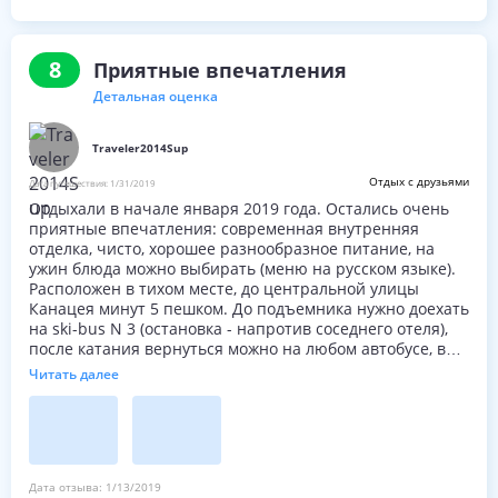
на 6 дней.Очень удобно и не надо в лыжных ботинках
ходить.
Отдельный привет управляющему отеля.Овечкин
8
Приятные впечатления
чемпион!!!
Детальная оценка
Traveler2014Sup
Отдых с друзьями
Дата путешествия:
1/31/2019
Отдыхали в начале января 2019 года. Остались очень
приятные впечатления: современная внутренняя
отделка, чисто, хорошее разнообразное питание, на
ужин блюда можно выбирать (меню на русском языке).
Расположен в тихом месте, до центральной улицы
Канацея минут 5 пешком. До подъемника нужно доехать
на ski-bus N 3 (остановка - напротив соседнего отеля),
после катания вернуться можно на любом автобусе, в
том числе на N 1, 2 и 5, которые идут по цетральной
Читать далее
улице Канацея в сторону Капителло до остановки
"Отель Андреас" и пройти пару минут под горку. Можно
взять такси, стоит 5 евро. Ski-bus оплачивается на
рецепшен отеля: за неделю пребывания 6 евро. В отеле
есть сауна и хамам, которые начинают работать в 16.15.
Недалеко расположен городской водный комплекс с
Дата отзыва:
1/13/2019