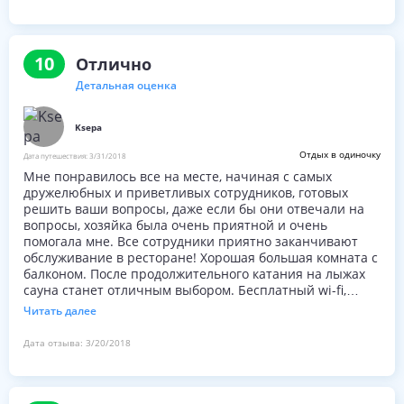
бассейнами внутри и открытым бассейном с
чарующими видами на снежные вершины доломитовых
альп. И главный плюс отеля - русскоговорящий
персонал.
10
Отлично
Детальная оценка
Ksepa
Отдых в одиночку
Дата путешествия:
3/31/2018
Мне понравилось все на месте, начиная с самых
дружелюбных и приветливых сотрудников, готовых
решить ваши вопросы, даже если бы они отвечали на
вопросы, хозяйка была очень приятной и очень
помогала мне. Все сотрудники приятно заканчивают
обслуживание в ресторане! Хорошая большая комната с
балконом. После продолжительного катания на лыжах
сауна станет отличным выбором. Бесплатный wi-fi,
который отлично работал в комнате. Хорошее
Читать далее
расположение рядом с автобусной остановкой (в
нескольких минутах ходьбы от лифтов, но если вы не
Дата отзыва:
3/20/2018
носите лыжные ботинки)) Хороший завтрак. Хороший
ужин (очень большие порции)) Подводя итог, я
настоятельно рекомендую остаться там и очень
доволен своим пребыванием.