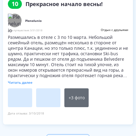
10
Прекрасное начало весны!
Plenelunio
Отдых с друзьями
Дата путешествия:
3/31/2018
Размешались в отеле с 3 по 10 марта. Небольшой
семейный отель, размещён несколько в стороне от
центра Канацеи, но это только плюс, т.к. уединенно и не
шумно, практически нет трафика, остановки Ski-bus
рядом. Да и пешком от отеля до подъемника Belvedere
максимум 10 минут. Отель стоит на тихой улочке, из
окон номеров открывается прекрасный вид на горы, а
практически у подножия отеля протекает горная река.
Есть прекрасные тропы вдоль реки, по которым можно
Читать далее
прогуляться в соседнюю деревеньку Кампителла.
Мы бронировали номера с завтраком и ужином. На
завтраке представлены соки, вода, кофе, выпечка, сыры
+
3
фото
и ветчина, мюсли, йогурты. Под заказ жарят яичницу,
также есть скрамбл и варёные яички. На ужин
предоставляют выбор из различных блюд. Порции
Дата отзыва:
3/10/2018
огромные. Мы объедались каждый вечер. На ужин
напитки за отдельную плату. В винной карте
представлены отличные вина, от бюджетных до
достаточно серьёзных позиций.