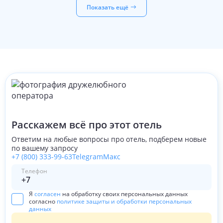
Показать ещё
В отеле есть сауна и хамам. Расположены на -1 этаже.
Открываются в 16:00, после каталки приятно
попариться и отдохнуть.
Отдельно хочется поблагодарить управляющую
Кристину. Профессионал, оперативно реагировала на
каждую нашу просьбу, помогала и давала дельные
советы по проведению досуга, да и просто приятно
пообщаться с интересным человеком и с отличным
чувством юмора за вкуснейшим Апероль шприц в
уютном лобби у камина.
Обязательно вернёмся в Engel на следующий сезон.
Расскажем всё про этот отель
Ответим на любые вопросы про отель, подберем новые
по вашему запросу
+7 (800) 333-99-63
Telegram
Макс
Телефон
Я
согласен
на обработку своих персональных данных
согласно
политике защиты и обработки персональных
данных