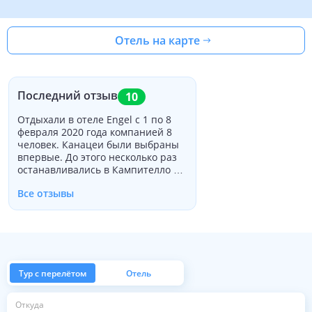
Отель на карте
Последний отзыв
10
Отдыхали в отеле Engel с 1 по 8
февраля 2020 года компанией 8
человек. Канацеи были выбраны
впервые. До этого несколько раз
останавливались в Кампителло в
разных отелях. Перед поездкой
Все отзывы
были некоторые опасения по
расположению отеля, т.к.
расстояние до подъемника
приличное и преодолеть его в
лыжных ботинках сложновато. Но
наши волнения были напрасны,
потому что остановка скибуса
Тур с перелётом
Отель
рядом с отелем, утром всегда
успевали на первый автобус.
из Москвы
Откуда
Обратно тоже легко уехать, народу