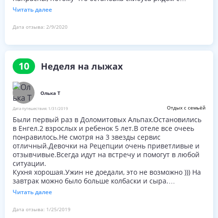
отелем, утром всегда успевали на первый автобус.
Читать далее
Обратно тоже легко уехать, народу на этом маршруте
немного.
Дата отзыва:
2/9/2020
Отель очень порадовал. Хорошие номера,
замечательная сауна, прекрасная кухня. Хорошее
хранилище для лыж с отдельными запирающимися
шкафчиками с сушками для ботинок. Персонал отеля
10
Неделя на лыжах
очень доброжелателен. Особенное спасибо хочется
сказать Кристине и официанткам Кармен и Маргарите.
Если в следующий раз соберёмся в Доломиты, с
Олька Т
удовольствием вернёмся в Engel.
Отдых с семьёй
Дата путешествия:
1/31/2019
Были первый раз в Доломитовых Альпах.Остановились
в Енгел.2 взрослых и ребенок 5 лет.В отеле все очееь
понравилось.Не смотря на 3 звезды сервис
отличный.Девочки на Рецепции очень приветливые и
отзывчивые.Всегда идут на встречу и помогут в любой
ситуации.
Кухня хорошая.Ужин не доедали, это не возможно ))) На
завтрак можно было больше колбаски и сыра.
В спа сауна и турецкая баня.После лыж, погреться
Читать далее
идеально.
Единственное, что хотелось бы получше это Комната
Дата отзыва:
1/25/2019
для хранения лыж. Мы на сняли шкафчик на горе за 20€