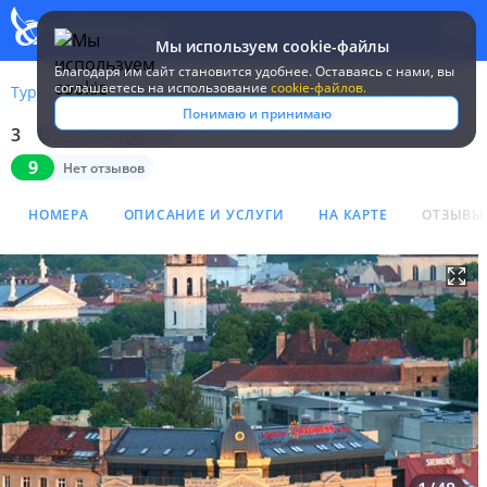
Мы используем cookie-файлы
Благодаря им сайт становится удобнее. Оставаясь c нами, вы
соглашаетесь на использование
cookie-файлов.
Туры
Литва
Вильнюс
Congress
Понимаю и принимаю
3
Отель Congress
Отель Congress 3*
9
Нет отзывов
НОМЕРА
ОПИСАНИЕ И УСЛУГИ
НА КАРТЕ
ОТЗЫВЫ