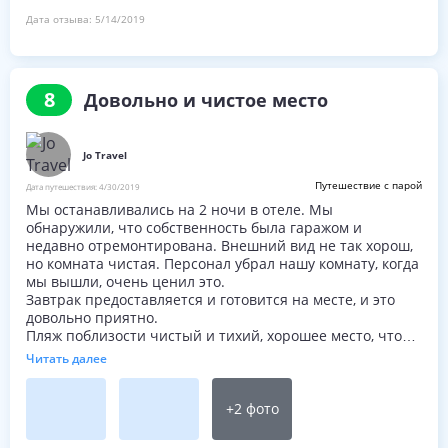
Дата отзыва:
5/14/2019
8
Довольно и чистое место
Jo Travel
Путешествие с парой
Дата путешествия:
4/30/2019
Мы останавливались на 2 ночи в отеле. Мы
обнаружили, что собственность была гаражом и
недавно отремонтирована. Внешний вид не так хорош,
но комната чистая. Персонал убрал нашу комнату, когда
мы вышли, очень ценил это.
Завтрак предоставляется и готовится на месте, и это
довольно приятно.
Пляж поблизости чистый и тихий, хорошее место, чтобы
тусоваться.
Читать далее
+
2
фото