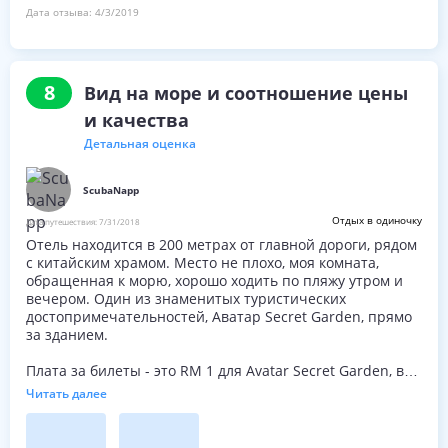
Дата отзыва:
4/3/2019
8
Вид на море и соотношение цены
и качества
Детальная оценка
ScubaNapp
Отдых в одиночку
Дата путешествия:
7/31/2018
Отель находится в 200 метрах от главной дороги, рядом
с китайским храмом. Место не плохо, моя комната,
обращенная к морю, хорошо ходить по пляжу утром и
вечером. Один из знаменитых туристических
достопримечательностей, Аватар Secret Garden, прямо
за зданием.
Плата за билеты - это RM 1 для Avatar Secret Garden, в
качестве клиента отеля вы получите отказ.
Читать далее
Плата за парковку составляет 5 RM и довольно
ограниченная площадь. В выходные в 18: 00-22: 00,