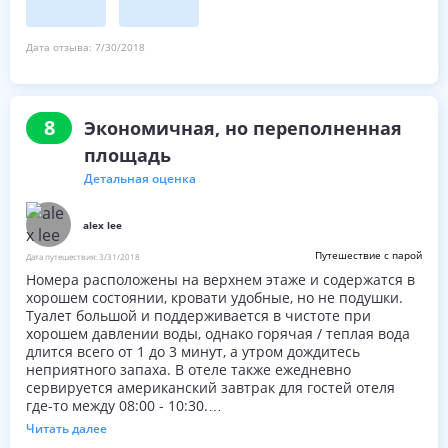
пожалуйста, не возвращайтесь в свою комнату из-за
интенсивного движения людей, посещающих Аватар
Secret Garden.
Дата отзыва:
7/30/2018
8
Экономичная, но переполненная
площадь
Детальная оценка
alex lee
Путешествие с парой
Дата путешествия:
3/31/2018
Номера расположены на верхнем этаже и содержатся в
хорошем состоянии, кровати удобные, но не подушки.
Туалет большой и поддерживается в чистоте при
хорошем давлении воды, однако горячая / теплая вода
длится всего от 1 до 3 минут, а утром дождитесь
неприятного запаха. В отеле также ежедневно
сервируется американский завтрак для гостей отеля
где-то между 08:00 - 10:30.
Читать далее
Пляж / море можно увидеть из номеров на пляже, но