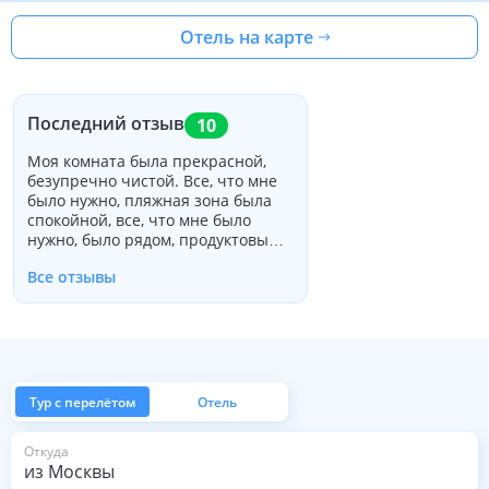
Отель на карте
Последний отзыв
10
Моя комната была прекрасной,
безупречно чистой. Все, что мне
было нужно, пляжная зона была
спокойной, все, что мне было
нужно, было рядом, продуктовый
магазин, ресторан, супермаркет и
Все отзывы
магазины. Сотрудники были очень
полезными и информативными.
Тур с перелётом
Отель
из Москвы
Откуда