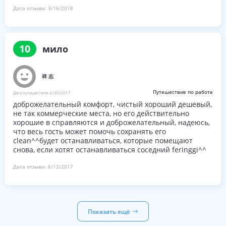
там нет хороших пейзажей. Вам лучше смотреть
Дата отзыва:
3/16/2018
телевизор, предоставляемый в гостиничных номерах,
который предлагает множество разных каналов, по
сравнению с другими отелями, которые в целом
поддерживают только несколько каналов.
10
мило
Стоимость автостоянки составляет 5 RM на протяжении
всего пребывания, так как здесь много посетителей,
祥 志
особенно в ночное время. Как правило, люди стекались,
чтобы увидеть скульптуры и здания с неоновыми
Путешествие по работе
Дата путешествия:
6/30/2017
огнями на пляже, что, в свою очередь, вызывает
доброжелательный комфорт, чистый хороший дешевый,
массовые пробки на дорогах, в результате чего ночная
не так коммерческие места, но его действительно
парковка очень утомительна (я не буду беспокоиться о
хорошие в справляются и доброжелательный, надеюсь,
том, чтобы выехать ночью, если им не придет поздно
что весь гость может помочь сохранять его
(после 2230 года).
clean^^будет останавливаться, которые помещают
снова, если хотят останавливаться соседний feringgi^^
В отеле есть китайский ресторан (Pearl Garden, если я
не ошибаюсь) в минуте ходьбы от отеля на пляже, где
Дата отзыва:
6/12/2017
подают блюда из морепродуктов и барбекю. Примерно
в 300 - 500 метрах от отеля находится Viva Food Court по
главной дороге, где предлагается широкий выбор блюд.
Вердикт: рекомендуется
Показать ещё
Likes: Экономичный, легкий для получения пищи,
чистые комнаты