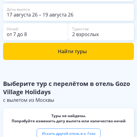
просторные и очень чистые.
Дорис очень приятный и
Даты вылета
отзывчивый. Рекомендую этот
17 августа 26
–
19 августа 26
отель полностью.
Ночей
Туристов
от
7
до
8
2 взрослых
Найти туры
Выберите
тур с перелётом в отель
Gozo
Village Holidays
с вылетом из
Москвы
Туры не найдены.
Попробуйте изменить дату вылета или количество ночей
Искать другой отель в
о. Гозо