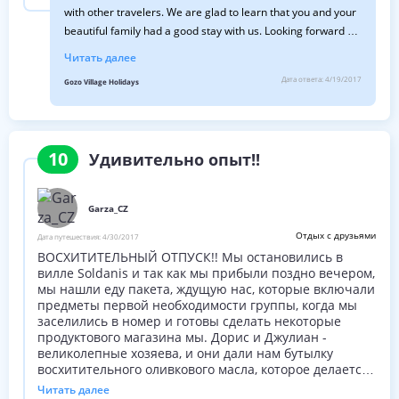
with other travelers. We are glad to learn that you and your
beautiful family had a good stay with us. Looking forward in
accomodating you again in the near future. Greetings from
Читать далее
Gozo
Дата ответа:
4/19/2017
Gozo Village Holidays
10
Удивительно опыт!!
Garza_CZ
Отдых с друзьями
Дата путешествия:
4/30/2017
ВОСХИТИТЕЛЬНЫЙ ОТПУСК!! Мы остановились в
вилле Soldanis и так как мы прибыли поздно вечером,
мы нашли еду пакета, ждущую нас, которые включали
предметы первой необходимости группы, когда мы
заселились в номер и готовы сделать некоторые
продуктового магазина мы. Дорис и Джулиан -
великолепные хозяева, и они дали нам бутылку
восхитительного оливкового масла, которое делается
из собственных оливки, взрослыми прямо рядом со
Читать далее