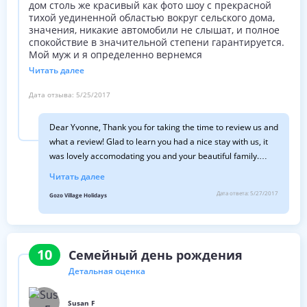
дом столь же красивый как фото шоу с прекрасной
тихой уединенной областью вокруг сельского дома,
значения, никакие автомобили не слышат, и полное
спокойствие в значительной степени гарантируется.
Мой муж и я определенно вернемся
Читать далее
Дата отзыва:
5/25/2017
Dear Yvonne, Thank you for taking the time to review us and
what a review! Glad to learn you had a nice stay with us, it
was lovely accomodating you and your beautiful family.
Looking forward in accomodating you again in the future.
Читать далее
Greetings from Gozo:)
Дата ответа:
5/27/2017
Gozo Village Holidays
10
Семейный день рождения
Детальная оценка
Susan F