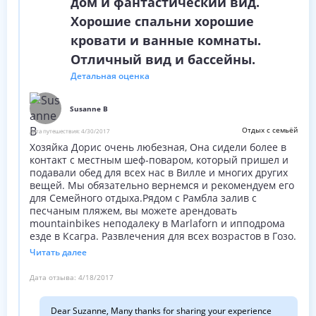
дом и фантастический вид.
Хорошие спальни хорошие
кровати и ванные комнаты.
Отличный вид и бассейны.
Детальная оценка
Susanne B
Отдых с семьёй
Дата путешествия:
4/30/2017
Хозяйка Дорис очень любезная, Она сидели более в
контакт с местным шеф-поваром, который пришел и
подавали обед для всех нас в Вилле и многих других
вещей. Мы обязательно вернемся и рекомендуем его
для Семейного отдыха.Рядом с Рамбла залив с
песчаным пляжем, вы можете арендовать
mountainbikes неподалеку в Marlaforn и ипподрома
езде в Ксагра. Развлечения для всех возрастов в Гозо.
Читать далее
Дата отзыва:
4/18/2017
Dear Suzanne, Many thanks for sharing your experience