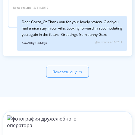
зданием: ) И мы чувствовали себя как дома с момента,
который мы получили здесь. Дорис также
Дата отзыва:
4/11/2017
организовала машину для нас, что тоже было очень
удобно. Место было идеально чисто, а расположение
Dear Garza_Cz Thank you for your lovely review. Glad you
идеальное. Отличное место для отдыха. Очень
рекомендую!! Дайте этим зданий шанс, и вы не
had a nice stay in our villa. Looking forward in accomodating
будете разочарованы. Обязательно Re - визит!
you again in the future. Greetings from sunny Gozo
Спасибо, Doris & Julian!: )
Дата ответа:
4/13/2017
Gozo Village Holidays
Показать ещё