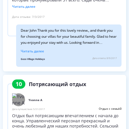
просторные, поэтому было легко угодить всем. Вид из
Читать далее
сада прекрасные от этого поднятого расположения.
Внутри, деревенские дома, светлые и просторные и
Дата отзыва:
7/3/2017
очень чистые. Дорис очень приятный и отзывчивый.
Рекомендую этот отель полностью.
Dear John Thank you for this lovely review., and thank you
for choosing our villas for your beautiful family. Glad to hear
you enjoyed your stay with us. Looking forward in
accomodating you again in the near future. All the best
Читать далее
Doris
Дата ответа:
8/9/2017
Gozo Village Holidays
10
Потрясающий отдых
Yvonne A
Отдых с семьёй
Дата путешествия:
5/31/2017
Отдых был потрясающим впечатлением с начала до
конца. Управленческий персонал прекрасный и
очень любезный для наших потребностей. Сельский