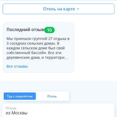
Отель на карте
Последний отзыв
10
Мы приехали группой 27 отдыха в
3 соседних сельских домах. В
каждом сельском доме был свой
собственный бассейн. Все эти
деревенские дома, и территория и
бассейны были заняты, так что
Все отзывы
для всех было легко быть вместе.
Барбекю предоставлено для
каждого крестьянского дома, а
также кухонь внутри. У нас было
барбекю для всех гостей на
свадьбу, которые пронумеровали
51 всего. Сады очень просторные,
Тур с перелётом
Отель
поэтому было легко угодить всем.
Вид из сада прекрасные от этого
из Москвы
Откуда
поднятого расположения. Внутри,
деревенские дома, светлые и