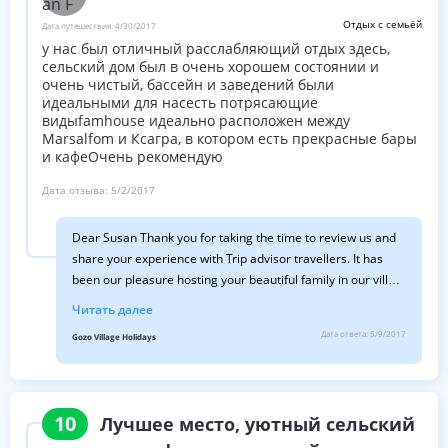
Отдых с семьёй
Дата путешествия:
4/30/2017
у нас был отличный расслабляющий отдых здесь,
сельский дом был в очень хорошем состоянии и
очень чистый, бассейн и заведений были
идеальными для насесть потрясающие
видыfamhouse идеально расположен между
Marsalfom и Ксагра, в котором есть прекрасные бары
и кафеОчень рекомендую
Дата отзыва:
5/2/2017
Dear Susan Thank you for taking the time to review us and
share your experience with Trip advisor travellers. It has
been our pleasure hosting your beautiful family in our villa.
Looking forward in welcoming you again in the future
Читать далее
Greetings from Gozo Doris
Дата ответа:
5/9/2017
Gozo Village Holidays
10
Лучшее место, уютный сельский