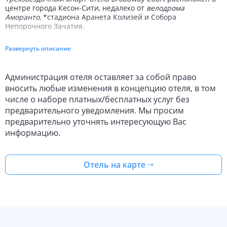
центре города Кесон-Сити, недалеко от
велодрома
Аморанто
, *стадиона Аранета Колизей и Собора
Непорочного Зачатия.
Апарт-отель Broadway Court
– прекрасный выбор, как для
Развернуть описание
деловых людей, так и для туристов. Вокруг отеля разбит
уютный сад. Здесь вас ждет: помощь в бронировании
билетов,
бесплатная парковка
, барбекю и вежливый
Администрация отеля оставляет за собой право
персонал, говорящий на многих языках.
вносить любые изменения в концепцию отеля, в том
За дополнительную плату предоставляется
беспроводной
числе о наборе платных/бесплатных услуг без
высокоскоростной доступ в Интернет
и трансфер из и до
предварительного уведомления. Мы просим
аэропорта. Здесь также есть открытый теннисный корт. В
предварительно уточнять интересующую Вас
отеле вы найдете бизнес-центр.
информацию.
В каждом из 35 кондиционируемых номеров вас ждет:
свежая пресса, телефон с прямым набором номера, а также
телевизор с возможностью просмотра кабельных
Отель на карте
телеканалов и мини-кухня. За дополнительную плату
предоставляется
беспроводной высокоскоростной доступ в
Интернет
.