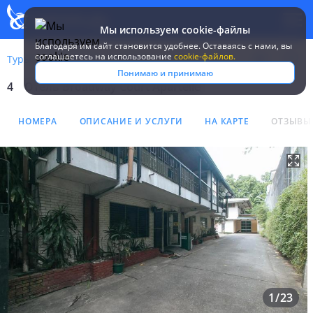
Мы используем cookie-файлы
Благодаря им сайт становится удобнее. Оставаясь c нами, вы
соглашаетесь на использование
cookie-файлов.
Туры
Филиппины
о. Лусон
Broadway Court Apartelle
Понимаю и принимаю
4
Отель Broadway Court Apartelle
Отель Broadway Court Apar
НОМЕРА
ОПИСАНИЕ И УСЛУГИ
НА КАРТЕ
ОТЗЫВЫ
1
/
23