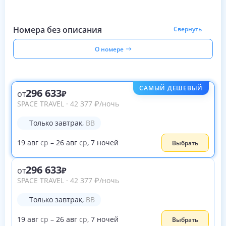
Номера без описания
Свернуть
О номере
САМЫЙ ДЕШЁВЫЙ
296 633
от
SPACE TRAVEL
·
42 377
₽
/ночь
Только завтрак
,
BB
19
авг
ср
–
26
авг
ср
,
7
ночей
Выбрать
296 633
от
SPACE TRAVEL
·
42 377
₽
/ночь
Только завтрак
,
BB
19
авг
ср
–
26
авг
ср
,
7
ночей
Выбрать