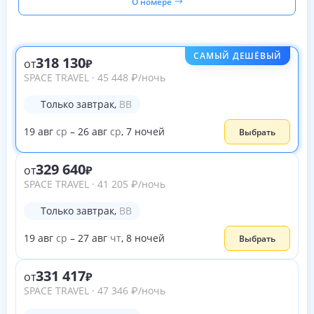
О номере
САМЫЙ ДЕШЁВЫЙ
318 130
от
SPACE TRAVEL
·
45 448
₽
/ночь
Только завтрак
,
BB
19
авг
ср
–
26
авг
ср
,
7
ночей
Выбрать
329 640
от
SPACE TRAVEL
·
41 205
₽
/ночь
Только завтрак
,
BB
19
авг
ср
–
27
авг
чт
,
8
ночей
Выбрать
331 417
от
SPACE TRAVEL
·
47 346
₽
/ночь