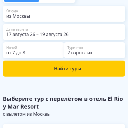
из Москвы
Откуда
Даты вылета
17 августа 26
–
19 августа 26
Ночей
Туристов
от
7
до
8
2 взрослых
Найти туры
Выберите
тур с перелётом в отель
El Rio
y Mar Resort
с вылетом из
Москвы