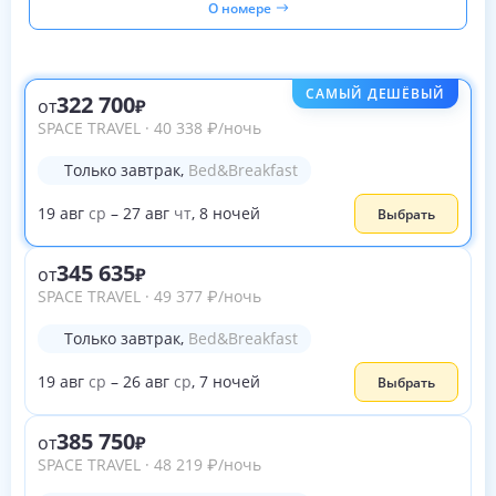
О номере
САМЫЙ ДЕШЁВЫЙ
322 700
от
SPACE TRAVEL
·
40 338
₽
/ночь
Только завтрак
,
Bed&Breakfast
19
авг
ср
–
27
авг
чт
,
8
ночей
Выбрать
345 635
от
SPACE TRAVEL
·
49 377
₽
/ночь
Только завтрак
,
Bed&Breakfast
19
авг
ср
–
26
авг
ср
,
7
ночей
Выбрать
385 750
от
SPACE TRAVEL
·
48 219
₽
/ночь