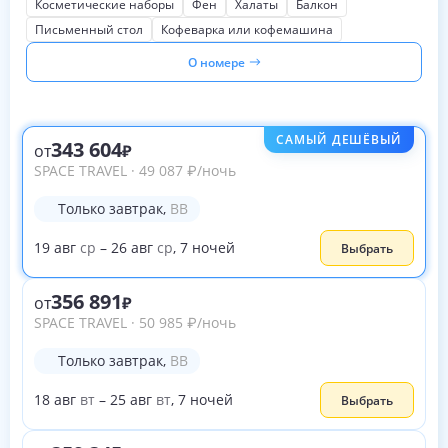
Косметические наборы
Фен
Халаты
Балкон
Письменный стол
Кофеварка или кофемашина
О номере
САМЫЙ ДЕШЁВЫЙ
343 604
от
SPACE TRAVEL
·
49 087
₽
/ночь
Только завтрак
,
BB
19
авг
ср
–
26
авг
ср
,
7
ночей
Выбрать
356 891
от
SPACE TRAVEL
·
50 985
₽
/ночь
Только завтрак
,
BB
18
авг
вт
–
25
авг
вт
,
7
ночей
Выбрать