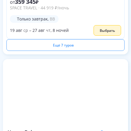
359 345
от
SPACE TRAVEL
·
44 919
₽
/ночь
Только завтрак
,
BB
19
авг
ср
–
27
авг
чт
,
8
ночей
Выбрать
Ещё 7 туров