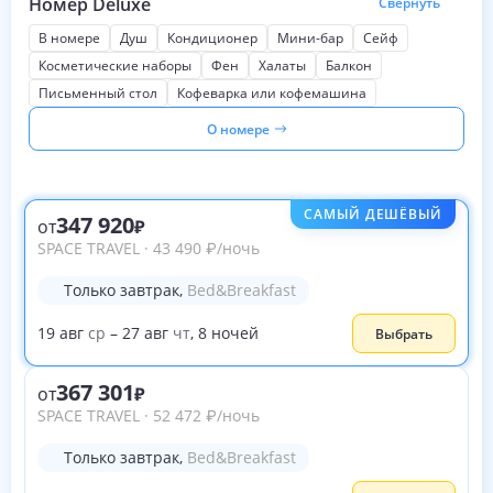
Номер Deluxe
Свернуть
В номере
Душ
Кондиционер
Мини-бар
Сейф
Косметические наборы
Фен
Халаты
Балкон
Письменный стол
Кофеварка или кофемашина
О номере
САМЫЙ ДЕШЁВЫЙ
347 920
от
SPACE TRAVEL
·
43 490
₽
/ночь
Только завтрак
,
Bed&Breakfast
19
авг
ср
–
27
авг
чт
,
8
ночей
Выбрать
367 301
от
SPACE TRAVEL
·
52 472
₽
/ночь
Только завтрак
,
Bed&Breakfast