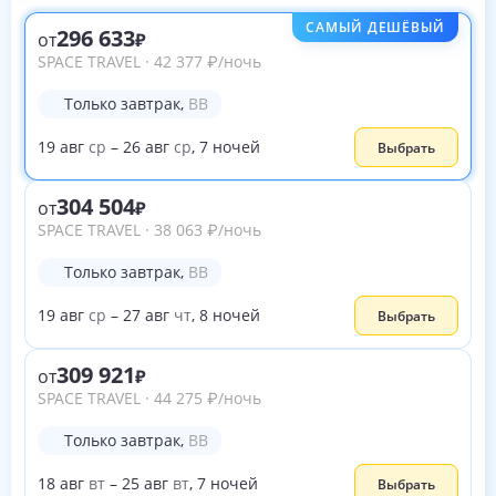
САМЫЙ ДЕШЁВЫЙ
296 633
от
SPACE TRAVEL
·
42 377
₽
/ночь
Только завтрак
,
BB
19
авг
ср
–
26
авг
ср
,
7
ночей
Выбрать
304 504
от
SPACE TRAVEL
·
38 063
₽
/ночь
Только завтрак
,
BB
19
авг
ср
–
27
авг
чт
,
8
ночей
Выбрать
309 921
от
SPACE TRAVEL
·
44 275
₽
/ночь
Только завтрак
,
BB
18
авг
вт
–
25
авг
вт
,
7
ночей
Выбрать