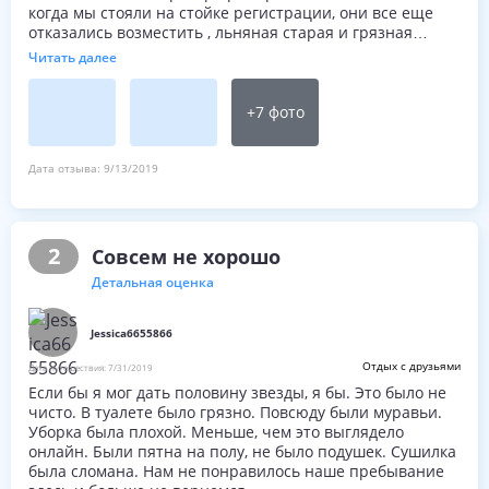
когда мы стояли на стойке регистрации, они все еще
отказались возместить , льняная старая и грязная
дверь холодильника не закрывалась бы по прибытии,
Читать далее
так как ее нужно было разморозить, сломанное сиденье
унитаза и грязная вся квартира была грязной. Я не
понимаю, как это место все еще открыто, и
+
7
фото
туроператоры по-прежнему бронируют отдыхающих
по-прежнему
Дата отзыва:
9/13/2019
2
Совсем не хорошо
Детальная оценка
Jessica6655866
Отдых с друзьями
Дата путешествия:
7/31/2019
Если бы я мог дать половину звезды, я бы. Это было не
чисто. В туалете было грязно. Повсюду были муравьи.
Уборка была плохой. Меньше, чем это выглядело
онлайн. Были пятна на полу, не было подушек. Сушилка
была сломана. Нам не понравилось наше пребывание