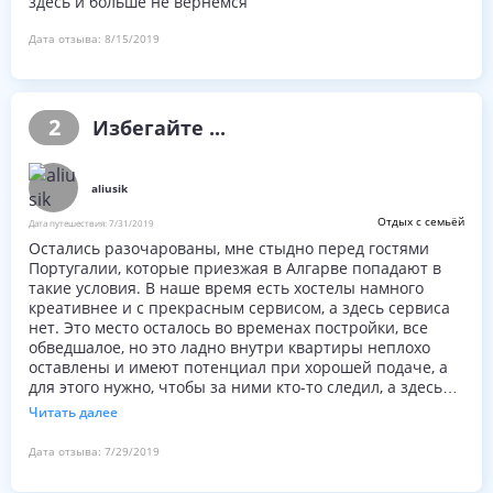
здесь и больше не вернемся
Дата отзыва:
8/15/2019
2
Избегайте ...
aliusik
Отдых с семьёй
Дата путешествия:
7/31/2019
Остались разочарованы, мне стыдно перед гостями
Португалии, которые приезжая в Алгарве попадают в
такие условия. В наше время есть хостелы намного
креативнее и с прекрасным сервисом, а здесь сервиса
нет. Это место осталось во временах постройки, все
обведшалое, но это ладно внутри квартиры неплохо
оставлены и имеют потенциал при хорошей подаче, а
для этого нужно, чтобы за ними кто-то следил, а здесь
хозяина нет, такое ощущение, что никому этот бизнес
Читать далее
неинтересен. Уборка поверхностная, я сомневаюсь
стирали ли постель после предыдущих гостей, ванна
Дата отзыва:
7/29/2019
чёрная от сырости и плесени, страшно... унитаз
протекал. По дороге в комплекс указателей нет, при