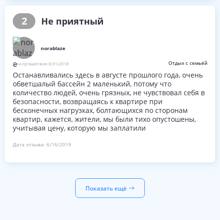
въезде также никаких указателей на ресепшен и
телефон никто не поднимает, нечего стараться. Дорога
2
Не приятный
вдоль комплекса разбитая, парковки нормальной нет. В
квартире могли бы предоставить утюг, фен и миксер
для пюре. В зоне бассейна туалет ужасный и шезлонги
norablaze
неудобные, а также мест не хватает. Интернета в
квартире нет, а на бассейне не везде ловит. В
Отдых с семьёй
Дата путешествия:
8/31/2018
соотношении цены и качества, мы ещё никогда так не
Останавливались здесь в августе прошлого года, очень
разочаровались.. прям нет слов...
обветшалый бассейн 2 маленький, потому что
количество людей, очень грязных, не чувствовал себя в
безопасности, возвращаясь к квартире при
бесконечных нагрузках, болтающихся по сторонам
квартир, кажется, жители, мы были тихо опустошены,
учитывая цену, которую мы заплатили
Дата отзыва:
6/16/2019
Показать ещё