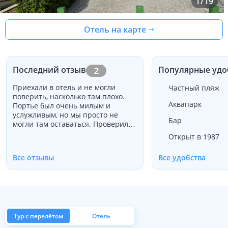
1
/
19
Отель на карте
Последний отзыв
Популярные удо
2
Приехали в отель и не могли
Частный пляж
поверить, насколько там плохо.
Аквапарк
Портье был очень милым и
услужливым, но мы просто не
Бар
могли там оставаться. Проверил
бассейн, чтобы увидеть, на что это
Открыт в 1987
было похоже, и это было грязно, с
музыкой, рвущейся из огромных
Все отзывы
Все удобства
динамиков. Просто забронировал
другой отель и уехал, чтобы
больше не возвращаться.
Тур с перелётом
Отель