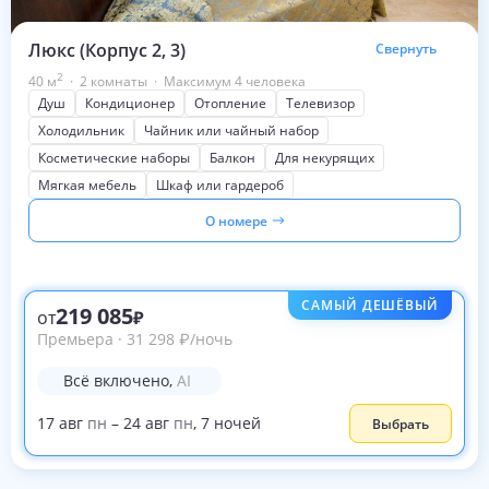
Люкс (Корпус 2, 3)
Свернуть
2
40
м
·
2 комнаты
·
Максимум 4 человека
Душ
Кондиционер
Отопление
Телевизор
Холодильник
Чайник или чайный набор
Косметические наборы
Балкон
Для некурящих
Мягкая мебель
Шкаф или гардероб
О номере
САМЫЙ ДЕШЁВЫЙ
219 085
от
Премьера
·
31 298
₽
/ночь
Всё включено
,
AI
17
авг
пн
–
24
авг
пн
,
7
ночей
Выбрать