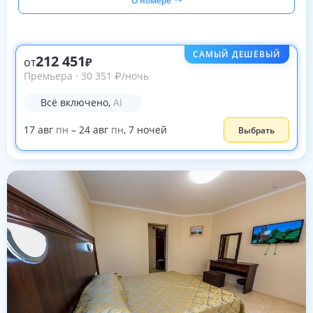
О номере
САМЫЙ ДЕШЁВЫЙ
212 451
от
Премьера
·
30 351
₽
/ночь
Всё включено
,
AI
17
авг
пн
–
24
авг
пн
,
7
ночей
Выбрать