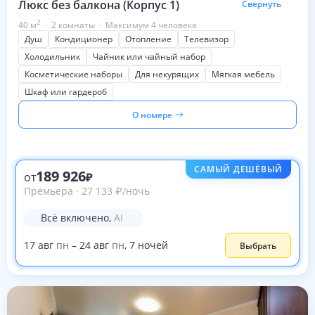
Люкс без балкона (Корпус 1)
Свернуть
2
40
м
·
2 комнаты
·
Максимум 4 человека
Душ
Кондиционер
Отопление
Телевизор
Холодильник
Чайник или чайный набор
Косметические наборы
Для некурящих
Мягкая мебель
Шкаф или гардероб
О номере
САМЫЙ ДЕШЁВЫЙ
189 926
от
Премьера
·
27 133
₽
/ночь
Всё включено
,
AI
17
авг
пн
–
24
авг
пн
,
7
ночей
Выбрать