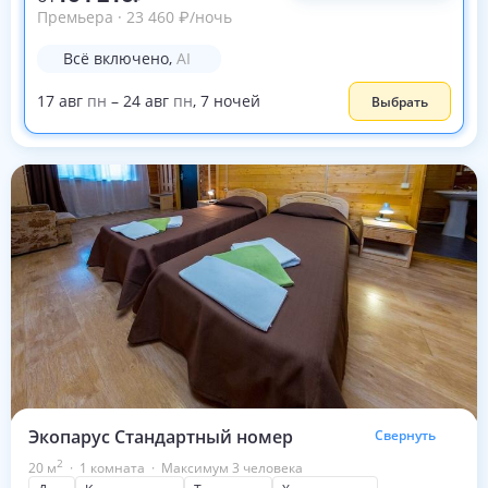
Премьера
·
23 460
₽
/ночь
Всё включено
,
AI
17
авг
пн
–
24
авг
пн
,
7
ночей
Выбрать
Экопарус Стандартный номер
Свернуть
2
20
м
·
1 комната
·
Максимум 3 человека