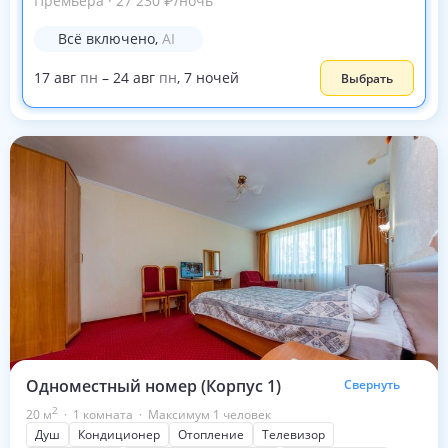
Премьера
·
27 230
₽
/ночь
Всё включено
,
AI
17
авг
пн
–
24
авг
пн
,
7
ночей
Выбрать
Одноместный номер (Корпус 1)
Свернуть
2
20
м
·
1 комната
·
Максимум 1 человек
Душ
Кондиционер
Отопление
Телевизор