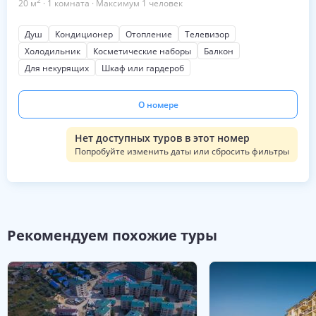
2
20
м
·
1
комната
·
Максимум
1
человек
Душ
Кондиционер
Отопление
Телевизор
Холодильник
Косметические наборы
Балкон
Для некурящих
Шкаф или гардероб
О номере
Нет доступных туров в этот номер
Попробуйте изменить даты или сбросить фильтры
Рекомендуем похожие туры