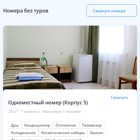
Номера без туров
Свернуть номера
Свернуть
Одноместный номер (Корпус 5)
2
20
м
·
1
комната
·
Максимум
1
человек
Душ
Кондиционер
Отопление
Телевизор
Холодильник
Косметические наборы
Балкон