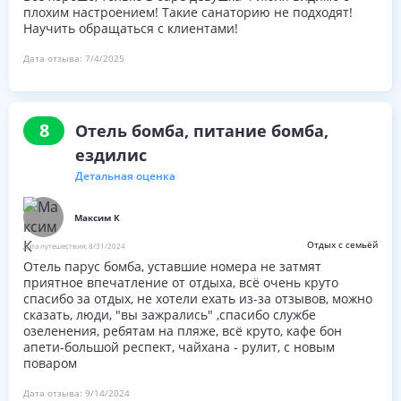
детский клуб «Теремок» для детей 4-12 лет;
плохим настроением! Такие санаторию не подходят!
игровая площадка;
Научить обращаться с клиентами!
прокат детских колясок.
Дата отзыва:
7/4/2025
Пляж
Пляж частный, оборудованный, песчаный.
8
Отель бомба, питание бомба,
2-я пляжная линия;
ездилис
шезлонги, зонты, навесы, раздевалки, туалет.
Детальная оценка
Номер в реестре:
С232025000516
Максим К
Отдых с семьёй
Дата путешествия:
8/31/2024
Отель парус бомба, уставшие номера не затмят
приятное впечатление от отдыха, всё очень круто
спасибо за отдых, не хотели ехать из-за отзывов, можно
сказать, люди, "вы зажрались" ,спасибо службе
озеленения, ребятам на пляже, всё круто, кафе бон
апети-большой респект, чайхана - рулит, с новым
поваром
Дата отзыва:
9/14/2024