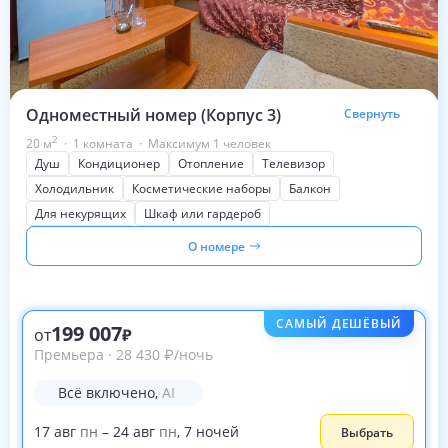
Одноместный номер (Корпус 3)
Свернуть
2
20
м
·
1 комната
·
Максимум 1 человек
Душ
Кондиционер
Отопление
Телевизор
Холодильник
Косметические наборы
Балкон
Для некурящих
Шкаф или гардероб
О номере
САМЫЙ ДЕШЁВЫЙ
199 007
от
Премьера
·
28 430
₽
/ночь
Всё включено
,
AI
17
авг
пн
–
24
авг
пн
,
7
ночей
Выбрать