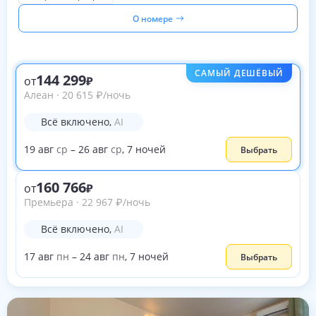
О номере
САМЫЙ ДЕШЁВЫЙ
144 299
от
Алеан
·
20 615
₽
/ночь
Всё включено
,
AI
19
авг
ср
–
26
авг
ср
,
7
ночей
Выбрать
160 766
от
Премьера
·
22 967
₽
/ночь
Всё включено
,
AI
17
авг
пн
–
24
авг
пн
,
7
ночей
Выбрать