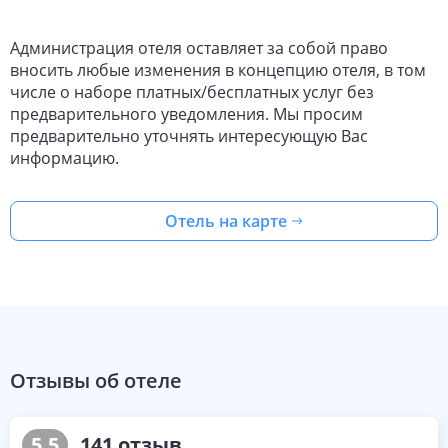
Для размещения предлагается 500 номеров.
Администрация отеля оставляет за собой право
Во всех номерах есть:
вносить любые изменения в концепцию отеля, в том
числе о наборе платных/бесплатных услуг без
санузел с душем;
предварительного уведомления. Мы просим
телевизор;
кондиционер;
предварительно уточнять интересующую Вас
холодильник.
информацию.
Все номера для некурящих.
Отель на карте
Питание
Доступны следующие концепции питания:
All Incluisive (AI) — 
«все включено»
, трехразовое 
питание по системе 
«шведский стол»
, местные 
алкогольные и безалкогольные напитки, закуски в 
течение дня.
Отзывы об отеле
На территории отеля работают 2 ресторана по системе 
«шведский стол», ресторан «Кинза» с европейской и 
восточной кухней, 2 кафе, пляжный бар «Гавань», 2 бара у 
5.5
141
отзыв