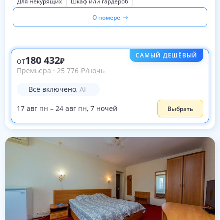
Для некурящих
Шкаф или гардероб
О номере
САМЫЙ ДЕШЁВЫЙ
180 432
от
Премьера
·
25 776
₽
/ночь
Всё включено
,
AI
17
авг
пн
–
24
авг
пн
,
7
ночей
Выбрать