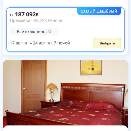
САМЫЙ ДЕШЁВЫЙ
187 092
от
Премьера
·
26 728
₽
/ночь
Всё включено
,
AI
17
авг
пн
–
24
авг
пн
,
7
ночей
Выбрать