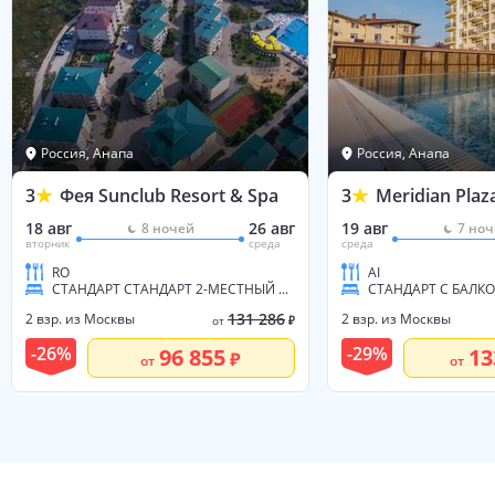
Россия, Анапа
Россия, Анапа
3
Фея Sunclub Resort & Spa
3
Meridian Plaz
18 авг
26 авг
19 авг
8
ночей
7
ноч
вторник
среда
среда
RO
AI
СТАНДАРТ СТАНДАРТ 2-МЕСТНЫЙ КОРП. 28
СТАНДАРТ С БАЛКО
131 286
2 взр. из Москвы
2 взр. из Москвы
от
₽
-
26
%
-
29
%
96 855
13
от
от