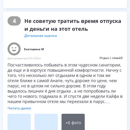
4
Не советую тратить время отпуска
и деньги на этот отель
Детальная оценка
Екатерина М
Отдых с семьёй
Дата путешествия:
8/31/2024
Посчастливилось побывать в этом чудесном санатории,
да еще и в корпусе повышенной комфортности. Начну с
того, что несколько лет отдыхаем в одном и том же
отеле ближе к самой Анапе, чуть дороже по цене, чем
парус, но в целом не сильно дороже. В этом году
выдалось лишних 4 дня отдыха , а не попробовать ли
чего то нового, подумала я. И спустя две недели Кайфа в
нашем привычном отеле мы переехали в парус.
Приехали и отметили , какая красивая территория ,
Читать далее
ухоженная , много зелени и цветов. Класс подумали мы.
Но первое мрачное впечатление посетило нас, когда
мы пришли на заселение , и простояли с ребенком 2
+
6
фото
часа в маленьком непрезентабельном помещении под