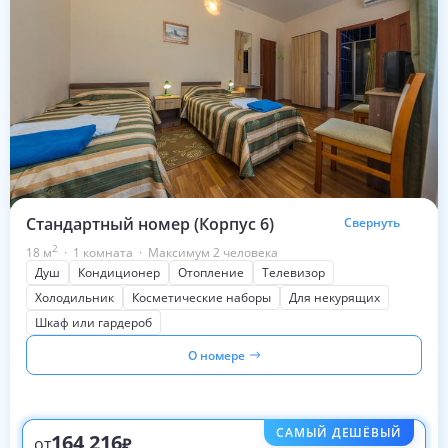
Стандартный номер (Корпус 6)
Свернуть
2
18
м
·
1 комната
·
Максимум 2 человека
Душ
Кондиционер
Отопление
Телевизор
Холодильник
Косметические наборы
Для некурящих
Шкаф или гардероб
О номере
САМЫЙ ДЕШЁВЫЙ
164 216
от