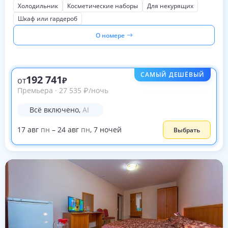
Холодильник
Косметические наборы
Для некурящих
Шкаф или гардероб
О номере
САМЫЙ ДЕШЁВЫЙ
192 741
от
Премьера
·
27 535
₽
/ночь
Всё включено
,
AI
17
авг
пн
–
24
авг
пн
,
7
ночей
Выбрать