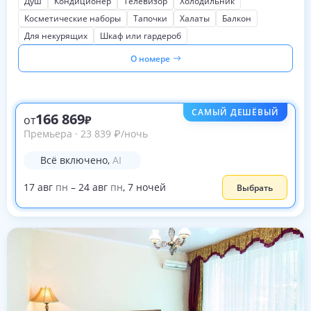
Душ
Кондиционер
Телевизор
Холодильник
Косметические наборы
Тапочки
Халаты
Балкон
Для некурящих
Шкаф или гардероб
О номере
САМЫЙ ДЕШЁВЫЙ
166 869
от
Премьера
·
23 839
₽
/ночь
Всё включено
,
AI
17
авг
пн
–
24
авг
пн
,
7
ночей
Выбрать