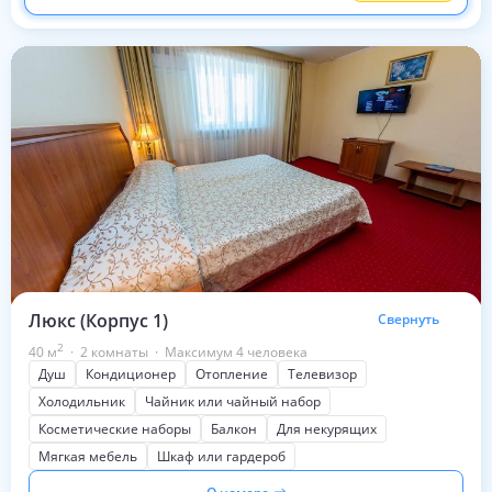
Люкс (Корпус 1)
Свернуть
2
40
м
·
2 комнаты
·
Максимум 4 человека
Душ
Кондиционер
Отопление
Телевизор
Холодильник
Чайник или чайный набор
Косметические наборы
Балкон
Для некурящих
Мягкая мебель
Шкаф или гардероб