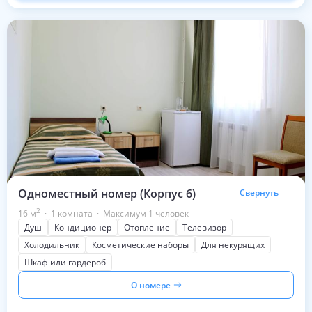
Одноместный номер (Корпус 6)
Свернуть
2
16
м
·
1 комната
·
Максимум 1 человек
Душ
Кондиционер
Отопление
Телевизор
Холодильник
Косметические наборы
Для некурящих
Шкаф или гардероб
О номере