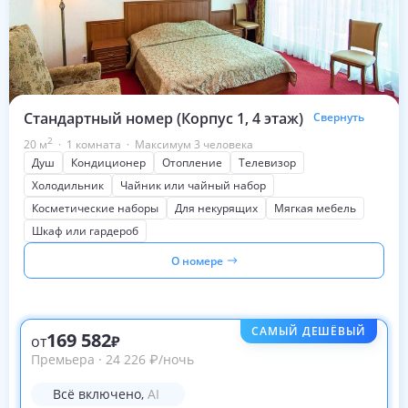
Стандартный номер (Корпус 1, 4 этаж)
Свернуть
2
20
м
·
1 комната
·
Максимум 3 человека
Душ
Кондиционер
Отопление
Телевизор
Холодильник
Чайник или чайный набор
Косметические наборы
Для некурящих
Мягкая мебель
Шкаф или гардероб
О номере
САМЫЙ ДЕШЁВЫЙ
169 582
от
Премьера
·
24 226
₽
/ночь
Всё включено
,
AI