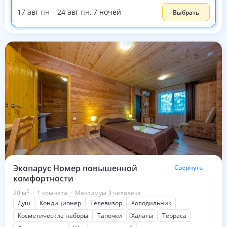
17
авг
пн
–
24
авг
пн
,
7
ночей
Выбрать
Экопарус Номер повышенной
Свернуть
комфортности
2
20
м
·
1 комната
·
Максимум 3 человека
Душ
Кондиционер
Телевизор
Холодильник
Косметические наборы
Тапочки
Халаты
Терраса