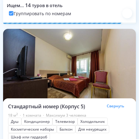
14
Ищем...
туров в отель
Группировать по номерам
Номера с турами на эти даты
Стандартный номер (Корпус 5)
Свернуть
2
18
м
·
1 комната
·
Максимум 3 человека
Душ
Кондиционер
Телевизор
Холодильник
Косметические наборы
Балкон
Для некурящих
Шкаф или гардероб