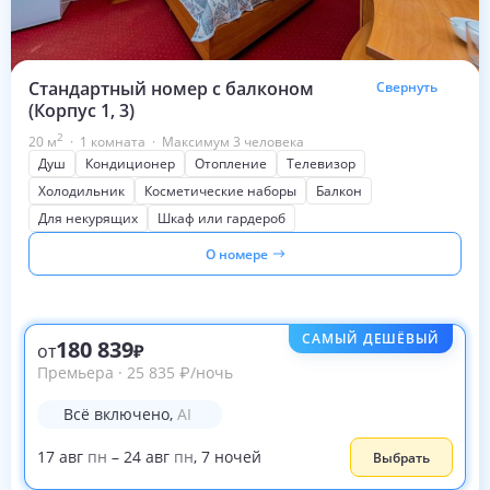
Стандартный номер с балконом
Свернуть
(Корпус 1, 3)
2
20
м
·
1 комната
·
Максимум 3 человека
Душ
Кондиционер
Отопление
Телевизор
Холодильник
Косметические наборы
Балкон
Для некурящих
Шкаф или гардероб
О номере
САМЫЙ ДЕШЁВЫЙ
180 839
от
Премьера
·
25 835
₽
/ночь
Всё включено
,
AI
17
авг
пн
–
24
авг
пн
,
7
ночей
Выбрать