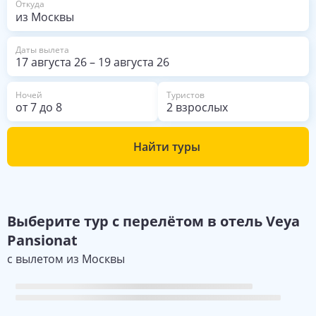
Откуда
Даты вылета
17 августа 26
–
19 августа 26
Ночей
Туристов
от
7
до
8
2 взрослых
Найти туры
Выберите
тур с перелётом в отель
Veya
Pansionat
с вылетом из
Москвы
18
Найдено
туров в отель