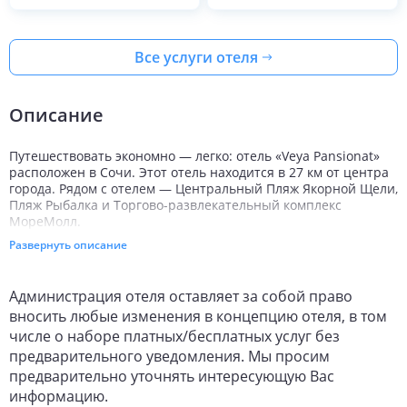
Только завтрак
,
BB
19
авг
ср
–
26
авг
ср
,
7
ночей
Выбрать
111 553
от
Travelata
·
15 937
₽
/ночь
Только завтрак
,
BB
18
авг
вт
–
25
авг
вт
,
7
ночей
Выбрать
114 501
от
Travelata
·
16 358
₽
/ночь
Только завтрак
,
BB
17
авг
пн
–
24
авг
пн
,
7
ночей
Выбрать
Ещё 7 туров