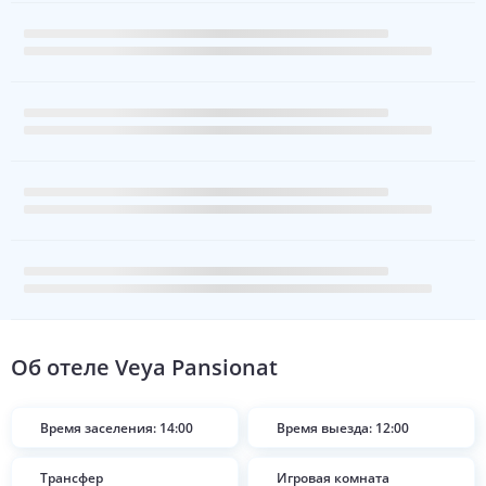
Группировать по номерам
Номера с турами на эти даты
Номера без описания
Свернуть
О номере
САМЫЙ ДЕШЁВЫЙ
111 254
от
Travelata
·
15 894
₽
/ночь