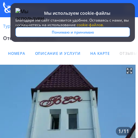
Мы используем cookie-файлы
Благодаря им сайт становится удобнее. Оставаясь c нами, вы
соглашаетесь на использование
cookie-файлов.
Туры
Россия
Лазаревское
Veya Pansionat
Понимаю и принимаю
Отель Veya Pansionat
Отель Veya Pansionat
НОМЕРА
ОПИСАНИЕ И УСЛУГИ
НА КАРТЕ
ОТЗЫВЫ
1
/
11