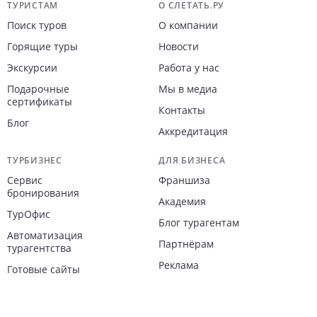
Похожие и популярные отели
России
7.1
Россия
,
Адлер
Россия
,
Адлер
Apts
Pribrezhny okolo morya
2
Янаис
Apartments
16 274
11 521
/ночь
от
от