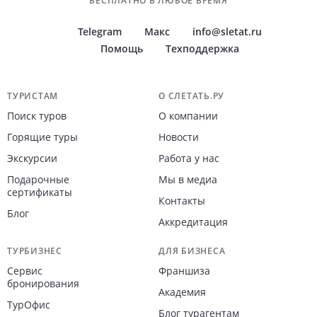
БЕСПЛАТНО В ЛЮБОЕ ВРЕМЯ
Telegram
Макс
info@sletat.ru
Помощь
Техподдержка
Навигация по сайту
ТУРИСТАМ
О СЛЕТАТЬ.РУ
Поиск туров
О компании
Горящие туры
Новости
Экскурсии
Работа у нас
Подарочные
Мы в медиа
сертификаты
Контакты
Блог
Аккредитация
ТУРБИЗНЕС
ДЛЯ БИЗНЕСА
Сервис
Франшиза
бронирования
Академия
ТурОфис
Блог турагентам