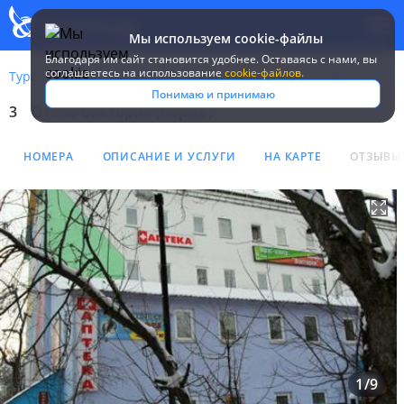
Мы используем cookie-файлы
Благодаря им сайт становится удобнее. Оставаясь c нами, вы
соглашаетесь на использование
cookie-файлов.
Туры
Россия
Пермь
Виктория (Пермь)
Понимаю и принимаю
3
Отель Виктория (Пермь)
Отель Виктория (Пермь) 
НОМЕРА
ОПИСАНИЕ И УСЛУГИ
НА КАРТЕ
ОТЗЫВЫ
1
/
9