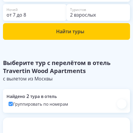
Ночей
Туристов
от
7
до
8
2 взрослых
Найти туры
Выберите
тур с перелётом в отель
Travertin Wood Apartments
с вылетом из
Москвы
2
Найдено
тура в отель
Группировать по номерам
Номера с турами на эти даты