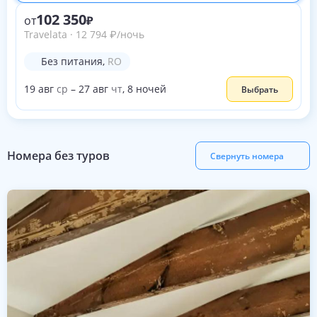
102 350
от
Travelata
·
12 794
₽
/ночь
Без питания
,
RO
19
авг
ср
–
27
авг
чт
,
8
ночей
Выбрать
Номера без туров
Свернуть номера