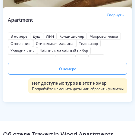
Свернуть
Apartment
В номере
Душ
Wi-Fi
Кондиционер
Микроволновка
Отопление
Стиральная машина
Телевизор
Холодильник
Чайник или чайный набор
Косметические наборы
Тапочки
Фен
Кухня
Мягкая мебель
Письменный стол
Шкаф или гардероб
О номере
Патио
Кофеварка или кофемашина
Нет доступных туров в этот номер
Попробуйте изменить даты или сбросить фильтры
Об отеле
Travertin Wood Apartments