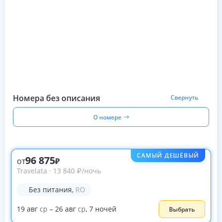
Номера без описания
Свернуть
О номере
САМЫЙ ДЕШЁВЫЙ
96 875
от
Travelata
·
13 840
₽
/ночь
Без питания
,
RO
19
авг
ср
–
26
авг
ср
,
7
ночей
Выбрать