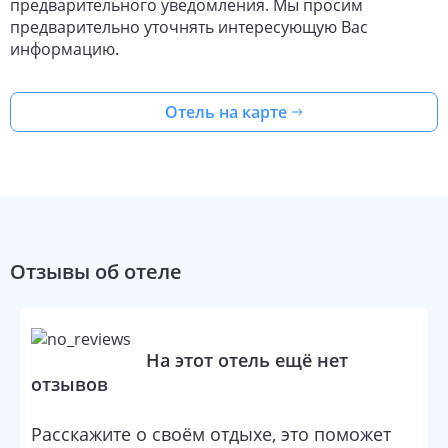
предварительного уведомления. Мы просим
предварительно уточнять интересующую Вас
There are other services available for the guests of the
apartment. For example, ironing. The staff of the apartment
информацию.
speaks Russian.
Guests will find the following in the room: a TV. The room
Отель на карте
equipment depends on its category.
Отзывы об отеле
На этот отель ещё нет
отзывов
Расскажите о своём отдыхе, это поможет