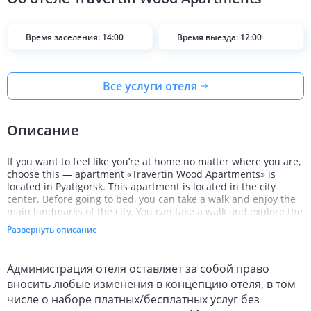
Время заселения: 14:00
Время выезда: 12:00
Все услуги отеля
Описание
If you want to feel like you’re at home no matter where you are,
choose this — apartment «Travertin Wood Apartments» is
located in Pyatigorsk. This apartment is located in the city
center. Before going to bed, you can take a walk and enjoy the
main landmarks of the city. You can take a walk and explore the
neighbourhood area of the apartment — Pyatigorsk Museum-
Развернуть описание
Reserve M.Yu. Lermontov, Monument to Lermontov and
Pyatigorskaya cableway.
Администрация отеля оставляет за собой право
Wi-Fi on the territory will help you stay on-line. If you travel by
вносить любые изменения в концепцию отеля, в том
car, there’s a free parking zone. Specially for tourists who travel
by car, there’s a parking zone. Pets are welcome here. They are
числе о наборе платных/бесплатных услуг без
allowed for an additional cost.