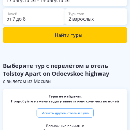
17 августа 26
–
19 августа 26
Ночей
Туристов
от
7
до
8
2 взрослых
Найти туры
Выберите
тур с перелётом в отель
Tolstoy Apart on Odoevskoe highway
с вылетом из
Москвы
Туры не найдены.
Попробуйте изменить дату вылета или количество ночей
Искать другой отель в
Тула