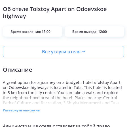
Об отеле
Tolstoy Apart on Odoevskoe
highway
Время заселения: 15:00
Время выезда: 12:00
Все услуги отеля
Описание
A great option for a journey on a budget - hotel «Tolstoy Apart
on Odoevskoe highway» is located in Tula. This hotel is located
in 5 km from the city center. You can take a walk and explore
the neighbourhood area of the hotel. Places nearby: Central
Park of Culture and Recreation, 3 Shtyka Monument and Tula
Academic Theatre of Drama.
Развернуть описание
Wi-Fi on the territory will help you stay on-line. Specially for
tourists who travel by car, there’s a parking zone.
Администрация отеля оставляет за собой право