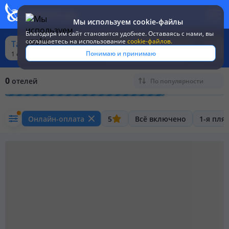
Мы используем cookie-файлы
Благодаря им сайт становится удобнее. Оставаясь c нами, вы
соглашаетесь на использование
cookie-файлов.
Таиланд из Москвы
Понимаю и принимаю
1 окт - 31 окт,
7 - 8 ночей,
2 взр
0
отелей
По популярности
Онлайн-оплата
5
Всё включено
1-я пля