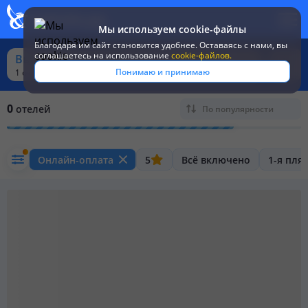
Мы используем cookie-файлы
Благодаря им сайт становится удобнее. Оставаясь c нами, вы
соглашаетесь на использование
cookie-файлов.
Вьетнам из Москвы
Понимаю и принимаю
1 окт - 31 окт,
7 - 8 ночей,
2 взр
0
отелей
По популярности
Онлайн-оплата
5
Всё включено
1-я пля