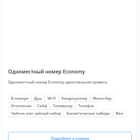
Одноместный номер Economy
Одноместный номер Economy односпальная кровать
В номере
Душ
Wi-Fi
Кондиционер
Мини-бар
Отопление
Сейф
Телевизор
Телефон
Чайник или чайный набор
Косметические наборы
Фен
Звукоизоляция
Мягкая мебель
Письменный стол
Подробнее о номере