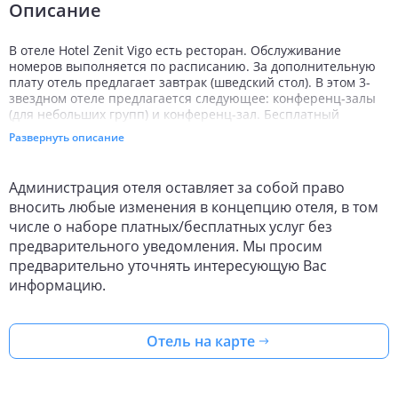
Описание
В отеле Hotel Zenit Vigo есть ресторан. Обслуживание
номеров выполняется по расписанию. За дополнительную
плату отель предлагает завтрак (шведский стол). В этом 3-
звездном отеле предлагается следующее: конференц-залы
(для небольших групп) и конференц-зал. Бесплатный
беспроводной доступ в Интернет в зонах общественного
Развернуть описание
пользования. В этом отеле в городе Виго имеется
пространство для проведения встреч и конференций;
предлагается следующее: помощь в организации банкетов и
Администрация отеля оставляет за собой право
конференц-залы. В отеле предлагаются следующие услуги:
вносить любые изменения в концепцию отеля, в том
помощь туристамуслуги по бронированию билетов и
числе о наборе платных/бесплатных услуг без
помощь туристам. Парковка для гостей предоставляется за
дополнительную плату. Дополнительные услуги отеля
предварительного уведомления. Мы просим
включают следующее: многоязычный персонал и услуги
предварительно уточнять интересующую Вас
прачечной. Отель был полностью отремонтирован в 2011 г.
информацию.
**Номера. **
В кондиционируемых номерах (99) отеля Hotel Zenit Vigo
Отель на карте
предоставляются следующие удобства: минибар и сейфы. В
ванных комнатах есть бесплатные туалетные
принадлежности, а также фен. Бесплатно предоставляется
беспроводной доступ в Интернет. В номерах