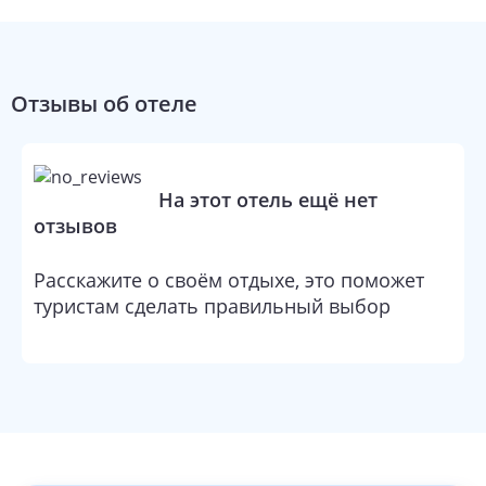
предоставляются стол и бесплатные газеты, а также
телефон. Имеется возможность просмотра спутниковых
телеканалов. По запросу предоставляется: утюг, гладильная
доска и услуга пробуждения по телефону.
Отзывы об отеле
На этот отель ещё нет
отзывов
Расскажите о своём отдыхе, это поможет
туристам сделать правильный выбор