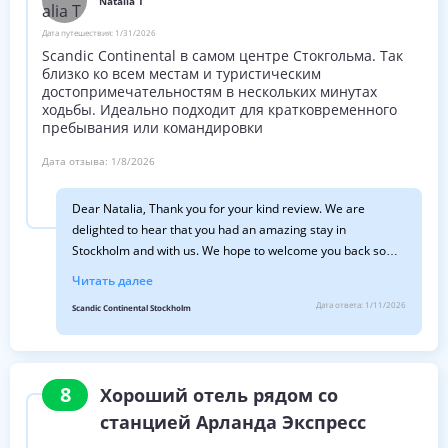
Natalia T
Дата путешествия:
1/31/2026
Scandic Continental в самом центре Стокгольма. Так
близко ко всем местам и туристическим
достопримечательностям в нескольких минутах
ходьбы. Идеально подходит для кратковременного
пребывания или командировки
Дата отзыва:
1/8/2026
Dear Natalia, Thank you for your kind review. We are
delighted to hear that you had an amazing stay in
Stockholm and with us. We hope to welcome you back soon
again. Kind Regards, Emma Scandic Continental
Читать далее
Дата ответа:
1/11/2026
Scandic Continental Stockholm
8
Хороший отель рядом со
станцией Арланда Экспресс