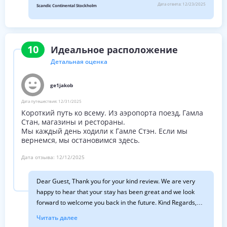
Дата ответа:
12/23/2025
Scandic Continental Stockholm
Best regards, Tea Scandic Continental
10
Идеальное расположение
Детальная оценка
ge1jakob
Дата путешествия:
12/31/2025
Короткий путь ко всему. Из аэропорта поезд, Гамла
Стан, магазины и рестораны.
Мы каждый день ходили к Гамле Стэн. Если мы
вернемся, мы остановимся здесь.
Дата отзыва:
12/12/2025
Dear Guest, Thank you for your kind review. We are very
happy to hear that your stay has been great and we look
forward to welcome you back in the future. Kind Regards,
Emma Scandic Continental
Читать далее