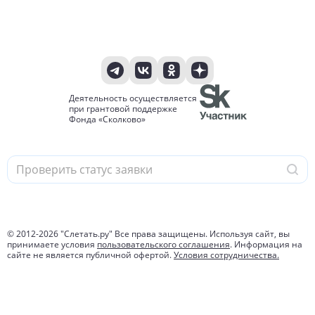
Деятельность осуществляется
при грантовой поддержке
Фонда «Сколково»
© 2012-
2026
"Слетать.ру" Все права защищены. Используя сайт, вы
принимаете условия
пользовательского соглашения
. Информация на
сайте не является публичной офертой.
Условия сотрудничества.
Политика защиты и обработки персональных данных.
1 057 929 792
туров найдено за 24 часа
Подробнее