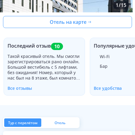
1
/
15
Отель на карте
Последний отзыв
Популярные удо
10
Такой красивый отель. Мы смогли
Wi-Fi
зарегистрироваться рано онлайн.
Бар
Большой вестибюль с 5 лифтами,
без ожидания! Номер, который у
нас был на 8 этаже, был комнатой
размера queen. Все было
Все отзывы
Все удобства
идеально, кроме, может быть,
ванная может быть немного
больше. Быстрый бесплатный Wi-
Fi и отличный завтрак!
Тур с перелётом
Отель
из Москвы