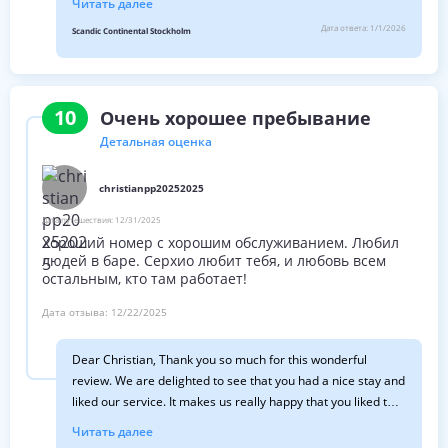
Читать далее
your comment with our housekeeping team to prevent this
Дата ответа:
1/1/2026
Scandic Continental Stockholm
from happening again. We hope to welcome you back in the
future. Best Regards, Lorna Scandic Continental
10
Очень хорошее пребывание
Детальная оценка
christianpp20252025
Дата путешествия:
12/31/2025
Хороший номер с хорошим обслуживанием. Любил
людей в баре. Серхио любит тебя, и любовь всем
остальным, кто там работает!
Дата отзыва:
12/22/2025
Dear Christian, Thank you so much for this wonderful
review. We are delighted to see that you had a nice stay and
liked our service. It makes us really happy that you liked the
staff and we are very happy for the kind review. I hope that
Читать далее
we will have the chance to welcome you back soon again!