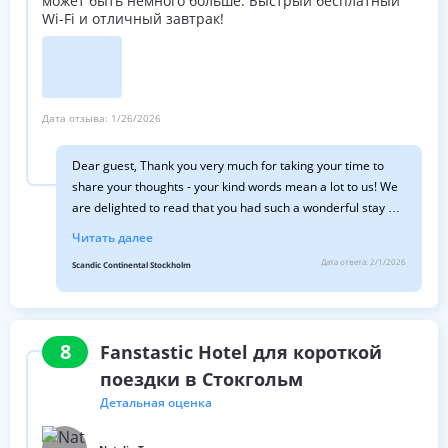
может быть немного больше. Быстрый бесплатный
Wi-Fi и отличный завтрак!
Дата отзыва:
1/26/2026
Dear guest, Thank you very much for taking your time to
share your thoughts - your kind words mean a lot to us! We
are delighted to read that you had such a wonderful stay at
our hotel, and we truly look forward to welcome you back
Читать далее
within short. Warm Wishes, Irma Scandic Continental
Дата ответа:
2/1/2026
Scandic Continental Stockholm
8
Fanstastic Hotel для короткой
поездки в Стокгольм
Детальная оценка