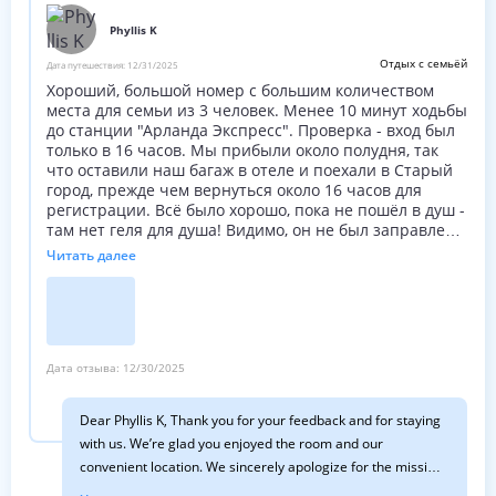
Phyllis K
Отдых с семьёй
Дата путешествия:
12/31/2025
Хороший, большой номер с большим количеством
места для семьи из 3 человек. Менее 10 минут ходьбы
до станции "Арланда Экспресс". Проверка - вход был
только в 16 часов. Мы прибыли около полудня, так
что оставили наш багаж в отеле и поехали в Старый
город, прежде чем вернуться около 16 часов для
регистрации. Всё было хорошо, пока не пошёл в душ -
там нет геля для душа! Видимо, он не был заправлен.
Я обошелся предоставленным шампунем.
Читать далее
Было поздно, и мы уезжали в 6 часов. 30 на
следующий день для раннего рейса, так что у меня не
было возможности сообщить персоналу. Надеюсь,
они наполнили его для следующих гостей.
Дата отзыва:
12/30/2025
Dear Phyllis K, Thank you for your feedback and for staying
with us. We’re glad you enjoyed the room and our
convenient location. We sincerely apologize for the missing
shower gel—this is not our standard, and we have shared