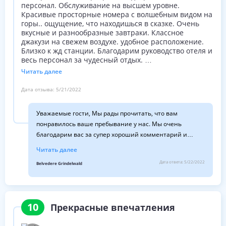
персонал. Обслуживание на высшем уровне.
Красивые просторные номера с волшебным видом на
горы.. ощущение, что находишься в сказке. Очень
вкусные и разнообразные завтраки. Классное
джакузи на свежем воздухе. удобное расположение.
Близко к жд станции. Благодарим руководство отеля и
весь персонал за чудесный отдых.
Читать далее
Светлана. Киев
Дата отзыва:
5/21/2022
Уважаемые гости, Мы рады прочитать, что вам
понравилось ваше пребывание у нас. Мы очень
благодарим вас за супер хороший комментарий и
оценку в 5 баллов. Мы желаем вам всего наилучшего. С
Читать далее
теплыми пожеланиями Урс-Б. Хаузер с семьей и
Дата ответа:
5/22/2022
Belvedere Grindelwald
сотрудниками
10
Прекрасные впечатления