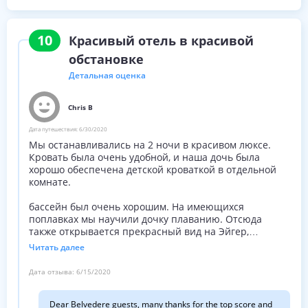
there is already a lot to be explored. Hoping to have the
pleasure of welcoming you back soon, we remain with best
10
Красивый отель в красивой
regards Urs-B. Hauser with family and staff
обстановке
Детальная оценка
Chris B
Дата путешествия:
6/30/2020
Мы останавливались на 2 ночи в красивом люксе.
Кровать была очень удобной, и наша дочь была
хорошо обеспечена детской кроваткой в отдельной
комнате.
бассейн был очень хорошим. На имеющихся
поплавках мы научили дочку плаванию. Отсюда
также открывается прекрасный вид на Эйгер,
которым вы можете наслаждаться во время отдыха.
Читать далее
В целом отель был очень хорошим. Персонал был
Дата отзыва:
6/15/2020
дружелюбным, гостеприимным и очень услужливым.
Dear Belvedere guests, many thanks for the top score and