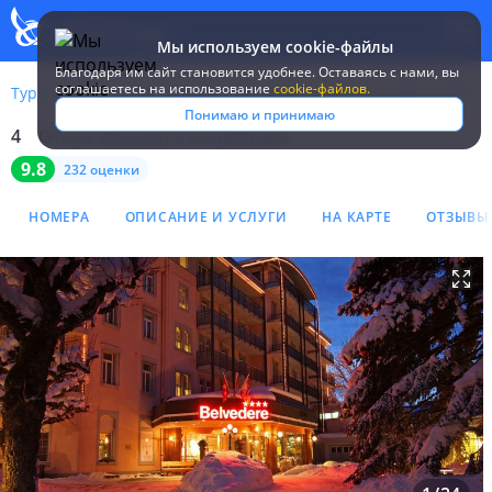
Мы используем cookie-файлы
Благодаря им сайт становится удобнее. Оставаясь c нами, вы
соглашаетесь на использование
cookie-файлов.
Туры
Швейцария
Бернские Альпы
Belvedere Grindelwald
Понимаю и принимаю
4
Отель Belvedere Grindelwald
Отель Belvedere Grindelwa
9.8
232 оценки
НОМЕРА
ОПИСАНИЕ И УСЛУГИ
НА КАРТЕ
ОТЗЫВЫ