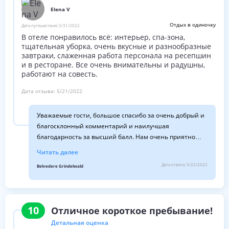
Elena V
Отдых в одиночку
Дата путешествия:
5/31/2022
В отеле понравилось всё: интерьер, спа-зона,
тщательная уборка, очень вкусные и разнообразные
завтраки, слаженная работа персонала на ресепшин
и в ресторане. Все очень внимательны и радушны,
работают на совесть.
Дата отзыва:
5/21/2022
Уважаемые гости, большое спасибо за очень добрый и
благосклонный комментарий и наилучшая
благодарность за высший балл. Нам очень приятно
читать, что вам понравилось ваше пребывание у нас.
Читать далее
Мы желаем вам всего наилучшего и будем рады
Дата ответа:
5/22/2022
Belvedere Grindelwald
приветствовать вас снова. С наилучшими
пожеланиями Урс-Б. Хаузер с семьей и сотрудниками
10
Отличное короткое пребывание!
Детальная оценка