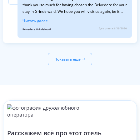
thank you so much for having chosen the Belvedere for your
stay in Grindelwald. We hope you will visit us again, be it
during the summer or why not during the next winter
Читать далее
season. With best regards Urs-B. Hauser with family and
Дата ответа:
6/19/2020
Belvedere Grindelwald
staff
Показать ещё
Расскажем всё про этот отель