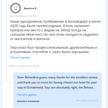
Beatrice B
Дата путешествия:
6/30/2020
Наше однодневное пребывание в Бельведере в июне
2020 года было превосходным. Отель занимает
прекрасное место с видом на Эйгер (когда не
слишком облачно!), Но при этом находится недалеко
от магазинов и вокзала.
Персонал был профессиональным, дружелюбным и
услужливым. Коктейли и ужин были хорошими
(несмотря на несколько ограниченное меню,
Читать далее
связанное с Covid). Завтрак был восхитительным -
хороший выбор хорошо оформлен. Обслуживание в
Дата отзыва:
6/21/2020
ресторане тоже было хорошим.
Dear Belvedere guest, many thanks for the excellent review
Белеведере - отличный выбор в качестве базы для
знакомства с регионом.
and thank you so much for having chosen our hotel for your
stay in Grindelwald. Your are absolutely right, the Belvedere
is an excellent base to explore the region and yes beyond.
Читать далее
Within 1h to 1.20h by car, you can reach our capital Bern or
Дата ответа:
6/22/2020
Belvedere Grindelwald
Lucerne, it takes only 1.5h to lake Geneva. But yes, the area,
the Jungfrau-Region, is offering so much within 15 miles,