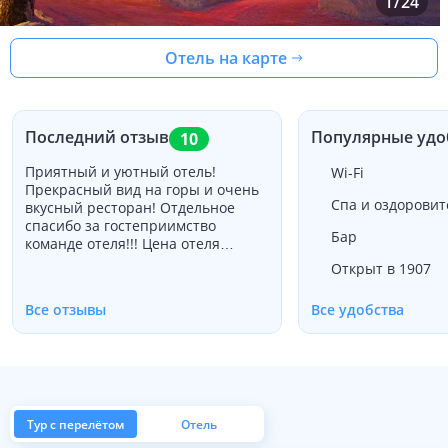
1
/
24
Отель на карте
Последний отзыв
Популярные удо
10
Приятный и уютный отель!
Wi-Fi
Прекрасный вид на горы и очень
Спа и оздорови
вкусный ресторан! Отдельное
спасибо за гостеприимство
Бар
команде отеля!!! Цена отеля
соответствует качеству
Открыт в 1907
предоставляемых услуг!
Рекомендую к посещению! А
Все отзывы
Все удобства
отелю желаю успехов и
процветания!
Тур с перелётом
Отель