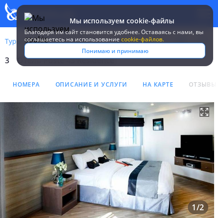
Мы используем cookie-файлы
Благодаря им сайт становится удобнее. Оставаясь c нами, вы
соглашаетесь на использование
cookie-файлов.
Туры
Таиланд
Бангкок
Poste 43 Residence
Понимаю и принимаю
3
Отель Poste 43 Residence
Отель Poste 43 Residence 
НОМЕРА
ОПИСАНИЕ И УСЛУГИ
НА КАРТЕ
ОТЗЫВЫ
1
/
2