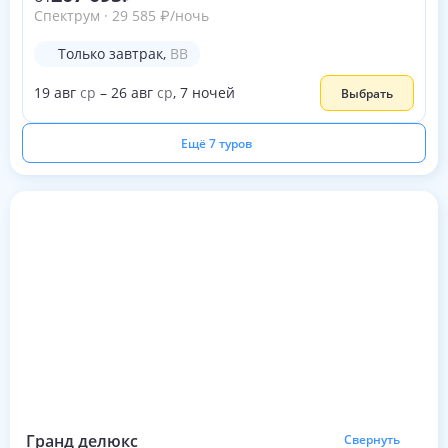
Спектрум
·
29 585
₽
/ночь
Только завтрак
,
BB
19
авг
ср
–
26
авг
ср
,
7
ночей
Выбрать
Ещё 7 туров
Гранд делюкс
Свернуть