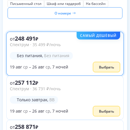
Письменный стол
Шкаф или гардероб
На бассейн
О номере
САМЫЙ ДЕШЁВЫЙ
248 491
от
Спектрум
·
35 499
₽
/ночь
Без питания
,
Без питания
19
авг
ср
–
26
авг
ср
,
7
ночей
Выбрать
257 112
от
Спектрум
·
36 731
₽
/ночь
Только завтрак
,
BB
19
авг
ср
–
26
авг
ср
,
7
ночей
Выбрать
258 871
от