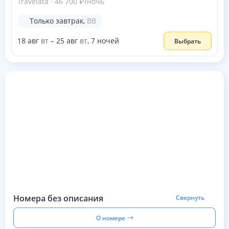
Travelata
·
46 700
₽
/ночь
Только завтрак
,
BB
18
авг
вт
–
25
авг
вт
,
7
ночей
Выбрать
Номера без описания
Свернуть
О номере