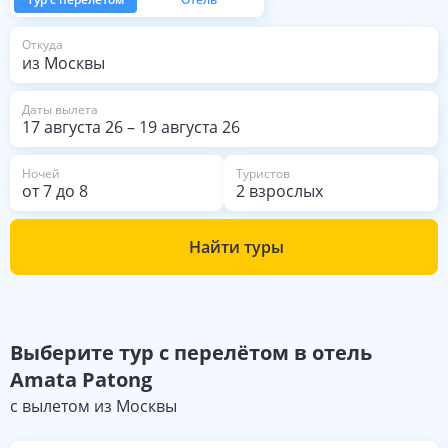
из Москвы
Откуда
Даты вылета
17 августа 26
–
19 августа 26
Ночей
Туристов
от
7
до
8
2 взрослых
Найти туры
Выберите
тур с перелётом в отель
Amata Patong
с вылетом из
Москвы