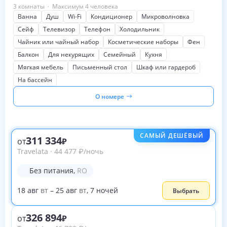
3 комнаты
·
Максимум 4 человека
Ванна
Душ
Wi-Fi
Кондиционер
Микроволновка
Сейф
Телевизор
Телефон
Холодильник
Чайник или чайный набор
Косметические наборы
Фен
Балкон
Для некурящих
Семейный
Кухня
Мягкая мебель
Письменный стол
Шкаф или гардероб
На бассейн
О номере
САМЫЙ ДЕШЁВЫЙ
311 334
от
Travelata
·
44 477
₽
/ночь
Без питания
,
RO
18
авг
вт
–
25
авг
вт
,
7
ночей
Выбрать
326 894
от