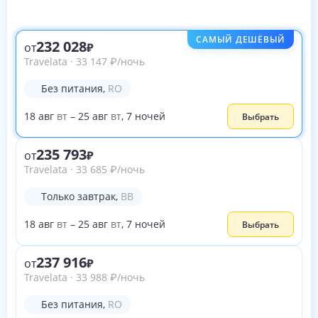
САМЫЙ ДЕШЁВЫЙ
232 028
от
Travelata
·
33 147
₽
/ночь
Без питания
,
RO
18
авг
вт
–
25
авг
вт
,
7
ночей
Выбрать
235 793
от
Travelata
·
33 685
₽
/ночь
Только завтрак
,
BB
18
авг
вт
–
25
авг
вт
,
7
ночей
Выбрать
237 916
от
Travelata
·
33 988
₽
/ночь
Без питания
,
RO