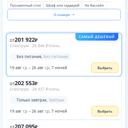
Письменный стол
Шкаф или гардероб
На бассейн
О номере
САМЫЙ ДЕШЁВЫЙ
201 922
от
Спектрум
·
28 846
₽
/ночь
Без питания
,
Без питания
19
авг
ср
–
26
авг
ср
,
7
ночей
Выбрать
202 553
от
Спектрум
·
28 937
₽
/ночь
Только завтрак
,
Завтрак
19
авг
ср
–
26
авг
ср
,
7
ночей
Выбрать
207 095
от