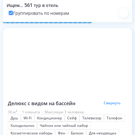
561
Ищем...
тур в отель
Группировать по номерам
Номера с турами на эти даты
Делюкс с видом на бассейн
Свернуть
2
36
м
·
1 комната
·
Максимум 3 человека
Душ
Wi-Fi
Кондиционер
Сейф
Телевизор
Телефон
Холодильник
Чайник или чайный набор
Косметические наборы
Фен
Балкон
Для некурящих