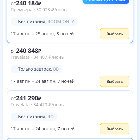
240 184
от
Премьера
·
30 023
₽
/ночь
Без питания
,
ROOM ONLY
17
авг
пн
–
25
авг
вт
,
8
ночей
Выбрать
240 848
от
Travelata
·
34 407
₽
/ночь
Только завтрак
,
BB
17
авг
пн
–
24
авг
пн
,
7
ночей
Выбрать
241 290
от
Travelata
·
34 470
₽
/ночь
Без питания
,
RO
17
авг
пн
–
24
авг
пн
,
7
ночей
Выбрать