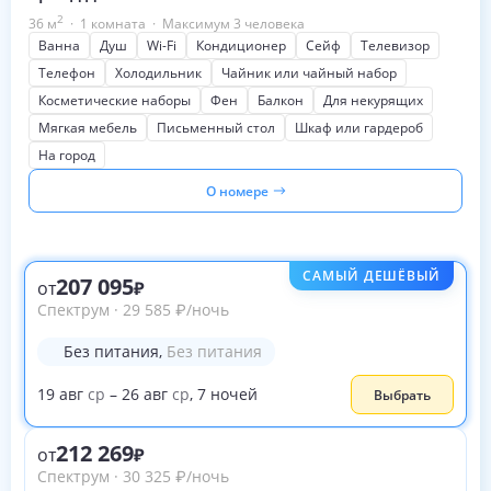
2
36
м
·
1 комната
·
Максимум 3 человека
Ванна
Душ
Wi-Fi
Кондиционер
Сейф
Телевизор
Телефон
Холодильник
Чайник или чайный набор
Косметические наборы
Фен
Балкон
Для некурящих
Мягкая мебель
Письменный стол
Шкаф или гардероб
На город
О номере
САМЫЙ ДЕШЁВЫЙ
207 095
от
Спектрум
·
29 585
₽
/ночь
Без питания
,
Без питания
19
авг
ср
–
26
авг
ср
,
7
ночей
Выбрать
212 269
от
Спектрум
·
30 325
₽
/ночь