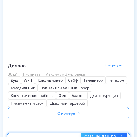
Делюкс
Свернуть
2
36
м
·
1 комната
·
Максимум 3 человека
Душ
Wi-Fi
Кондиционер
Сейф
Телевизор
Телефон
Холодильник
Чайник или чайный набор
Косметические наборы
Фен
Балкон
Для некурящих
Письменный стол
Шкаф или гардероб
О номере
САМЫЙ ДЕШЁВЫЙ