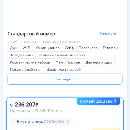
Стандартный номер
Свернуть
2
28
м
·
1 комната
·
Максимум 3 человека
Душ
Wi-Fi
Кондиционер
Сейф
Телевизор
Телефон
Холодильник
Чайник или чайный набор
Косметические наборы
Фен
Балкон
Для некурящих
Письменный стол
Шкаф или гардероб
О номере
САМЫЙ ДЕШЁВЫЙ
236 207
от
Премьера
·
29 526
₽
/ночь
Без питания
,
ROOM ONLY