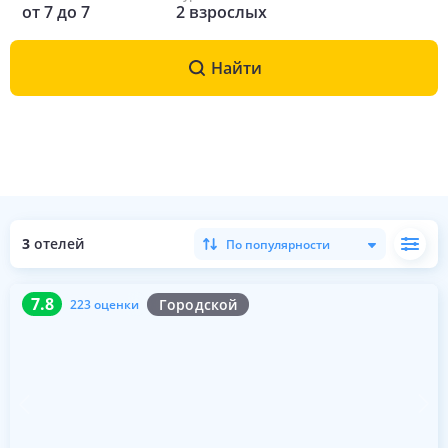
от
7
до
7
2
взрослых
Найти
3
отелей
По популярности
7.8
223 оценки
7.8
Городской
223 оценки