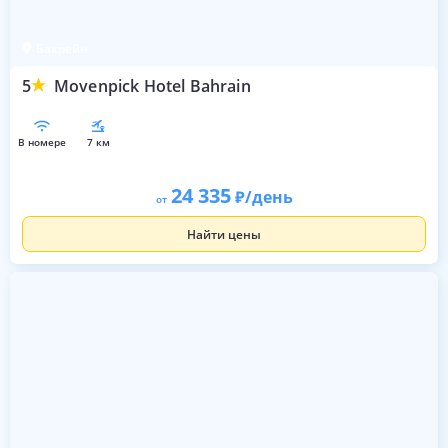
Бахрейн
5
Movenpick Hotel Bahrain
в номере
7 км
24 335
/день
от
Найти цены