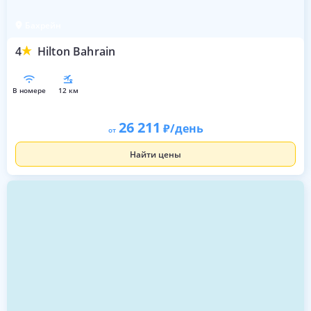
Бахрейн
4
Hilton Bahrain
в номере
12 км
26 211
/день
от
Найти цены