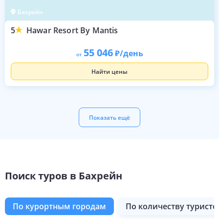
Бахрейн
5
Hawar Resort By Mantis
55 046
/день
от
Найти цены
Показать ещё
Поиск туров в Бахрейн
Популярные направления для отдыха в Б
Популярные направления для активного 
Популярные направления для спокойного
Популярные направления для экскурсионн
по курортным городам
по количеству туристо