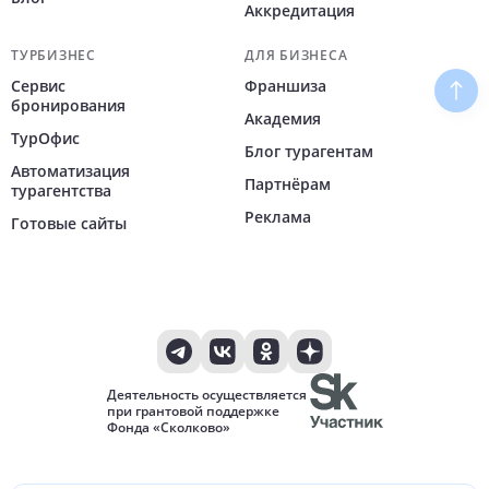
Аккредитация
ТУРБИЗНЕС
ДЛЯ БИЗНЕСА
Сервис
Франшиза
Наве
бронирования
Академия
ТурОфис
Блог турагентам
Автоматизация
Партнёрам
турагентства
Реклама
Готовые сайты
Деятельность осуществляется
при грантовой поддержке
Фонда «Сколково»