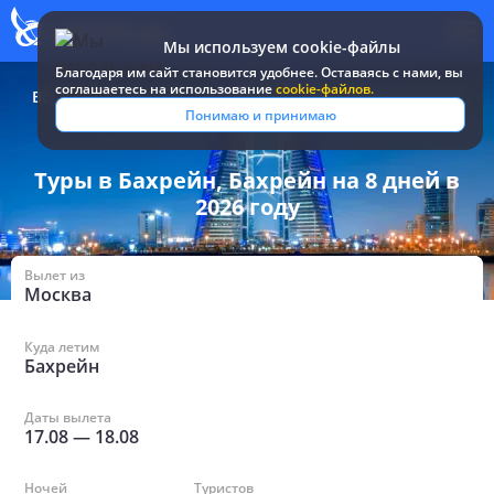
Мы используем cookie-файлы
Благодаря им сайт становится удобнее. Оставаясь c нами, вы
соглашаетесь на использование
cookie-файлов.
Все туры и путевки
/
Бахрейн
/
в Бахрейне на 8 дней
Понимаю и принимаю
Туры в Бахрейн, Бахрейн на 8 дней в
2026 году
Вылет из
Москва
Куда летим
Бахрейн
Даты вылета
17.08
—
18.08
Ночей
Туристов