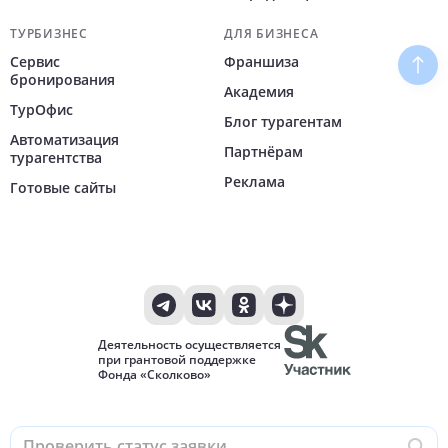
ТУРБИЗНЕС
ДЛЯ БИЗНЕСА
Сервис
Франшиза
Наве
бронирования
Академия
ТурОфис
Блог турагентам
Автоматизация
Партнёрам
турагентства
Реклама
Готовые сайты
Деятельность осуществляется
при грантовой поддержке
Фонда «Сколково»