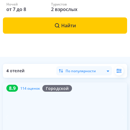
Ночей
Туристов
от
7
до
8
2
взрослых
Найти
4
отелей
По популярности
8.9
114 оценок
8.9
Городской
114 оценок