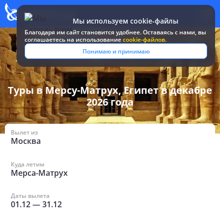
Мы используем cookie-файлы
Благодаря им сайт становится удобнее. Оставаясь c нами, вы
соглашаетесь на использование
cookie-файлов.
Все туры и
Египет
/
в Мерсе-Матрухе в декабре
Понимаю и принимаю
путевки
/
2026 года
Туры в Мерсу-Матрух, Египет в декабре
2026 года
Вылет из
Москва
Куда летим
Мерса-Матрух
Даты вылета
01.12
—
31.12