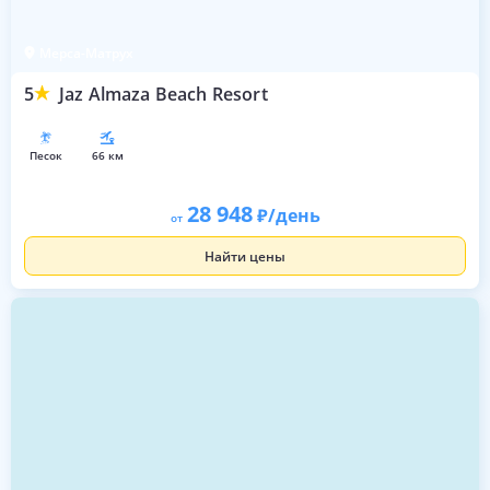
Мерса-Матрух
5
Jaz Almaza Beach Resort
песок
66 км
28 948
/день
от
Найти цены