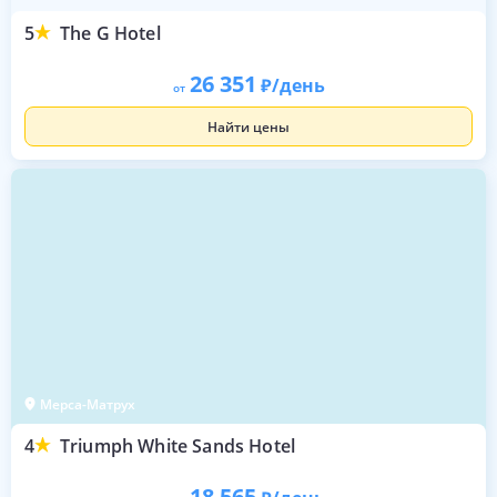
5
The G Hotel
26 351
/день
от
Найти цены
Мерса-Матрух
4
Triumph White Sands Hotel
18 565