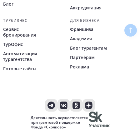
Блог
Аккредитация
ТУРБИЗНЕС
ДЛЯ БИЗНЕСА
Сервис
Франшиза
Наве
бронирования
Академия
ТурОфис
Блог турагентам
Автоматизация
Партнёрам
турагентства
Реклама
Готовые сайты
Деятельность осуществляется
при грантовой поддержке
Фонда «Сколково»