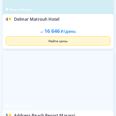
Мерса-Матрух
4
Delmar Matrouh Hotel
16 646
/день
от
Найти цены
Мерса-Матрух
5
Address Beach Resort Marassi