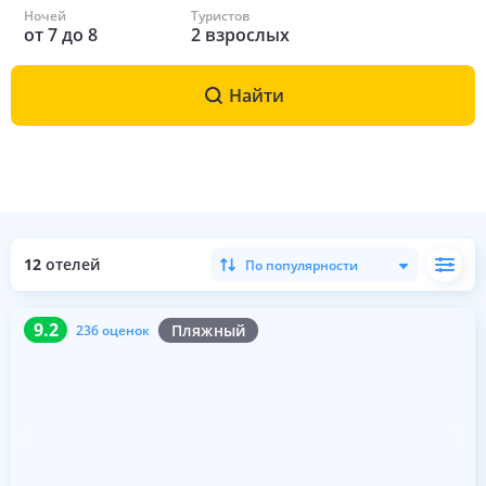
Ночей
Туристов
от
7
до
8
2
взрослых
Найти
12
отелей
По популярности
9.2
236 оценок
9.2
Пляжный
236 оценок