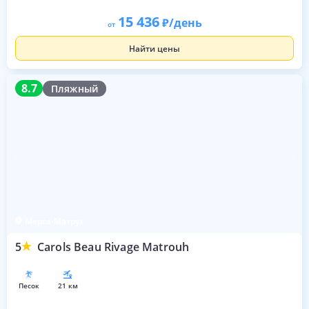
15 436
/день
от
Найти цены
8.7
8.7
Пляжный
Мерса-Матрух
5
Carols Beau Rivage Matrouh
песок
21 км