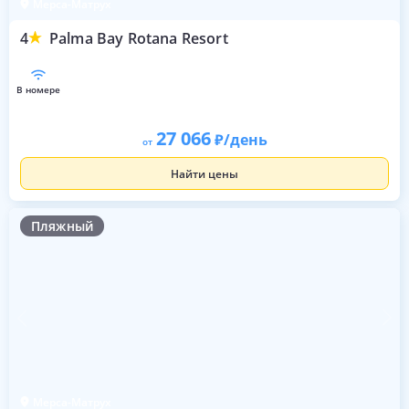
Мерса-Матрух
4
Palma Bay Rotana Resort
в номере
27 066
/день
от
Найти цены
Пляжный
Мерса-Матрух