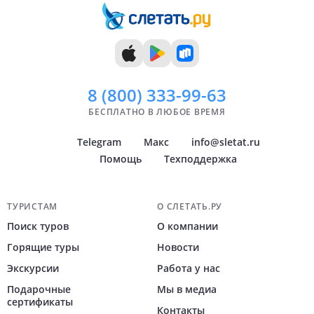
11 дней
Ноябрь
Уфа
12 дней
Декабрь
Архангельск
Показать
Показать
всё
всё
8 (800)
333-99-63
БЕСПЛАТНО В ЛЮБОЕ ВРЕМЯ
Telegram
Макс
info@sletat.ru
Помощь
Техподдержка
Навигация по сайту
ТУРИСТАМ
О СЛЕТАТЬ.РУ
Поиск туров
О компании
Горящие туры
Новости
Экскурсии
Работа у нас
Подарочные
Мы в медиа
сертификаты
Контакты