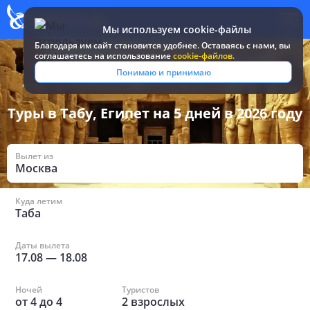
Мы используем cookie-файлы
Благодаря им сайт становится удобнее. Оставаясь c нами, вы
соглашаетесь на использование
cookie-файлов.
Все туры и путевки
/
Египет
/
в Табе на 5 дней
Понимаю и принимаю
Туры в Табу, Египет на 5 дней в 2026 году
Вылет из
Москва
Куда летим
Таба
Даты вылета
17.08
—
18.08
Ночей
Туристов
от
4
до
4
2
взрослых