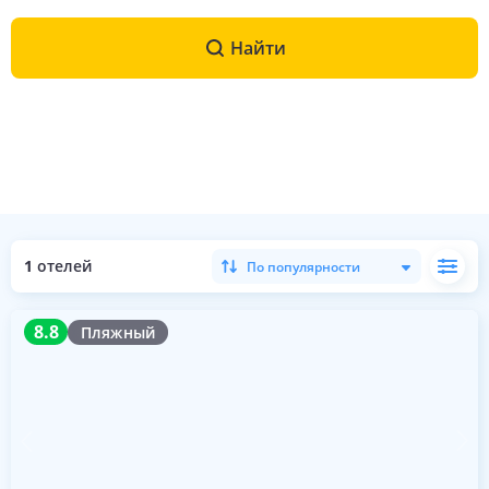
Найти
1
отелей
По популярности
8.8
8.8
Пляжный