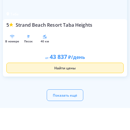
Таба
5
Strand Beach Resort Taba Heights
в номере
песок
40 км
43 837
/день
от
Найти цены
Показать ещё