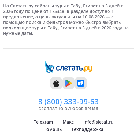
3 человека
3 дня
Март
Екатеринбург
Недорогие
4 дня
Отели 4 звезды
На третьей береговой линии
Апрель
4 человека
Казань
Дорогие
Отели 5 звезд
На Слетать.ру собраны туры в Табу, Египет на 5 дней в
2026 году по цене от 175348. В разделе доступно 1
предложение, а цены актуальны на 10.08.2026 — с
5 человек
5 дней
Май
Новосибирск
6 дней
Самые дорогие
Июнь
Нижний Новгород
помощью поиска и фильтров можно быстро выбрать
подходящие туры в Табу, Египет на 5 дней в 2026 году на
нужные даты.
7 дней
Июль
Краснодар
8 дней
Август
Самара
9 дней
Сентябрь
Челябинск
10 дней
Октябрь
Тюмень
11 дней
Ноябрь
Уфа
12 дней
Декабрь
Архангельск
Показать
Показать
всё
всё
8 (800)
333-99-63
БЕСПЛАТНО В ЛЮБОЕ ВРЕМЯ
Telegram
Макс
info@sletat.ru
Помощь
Техподдержка