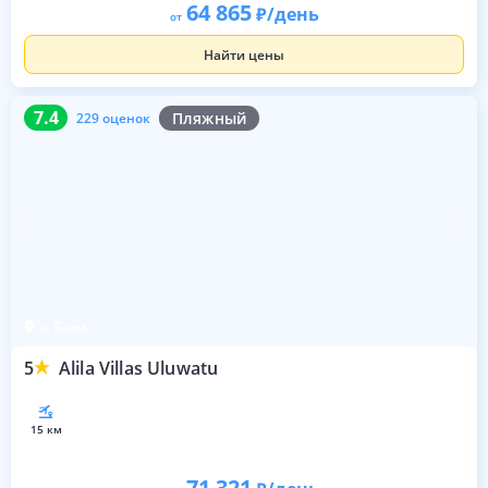
64 865
/день
от
Найти цены
7.4
229 оценок
7.4
Пляжный
229 оценок
о. Бали
5
Alila Villas Uluwatu
15 км
71 321