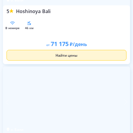
о. Бали
5
Hoshinoya Bali
в номере
46 км
71 175
/день
от
Найти цены
о. Бали