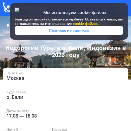
Мы используем cookie-файлы
Благодаря им сайт становится удобнее. Оставаясь c нами, вы
соглашаетесь на использование
cookie-файлов.
Все туры и путевки
/
Индонезия
/
в о. Бали недорогие
Понимаю и принимаю
Недорогие туры в о. Бали, Индонезия в
2026 году
Вылет из
Москва
Куда летим
о. Бали
Даты вылета
17.08
—
18.08
Ночей
Туристов