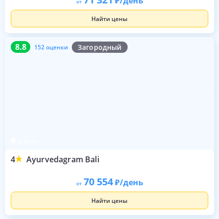
/день
от
Найти цены
8.8
152 оценки
8.8
Загородный
152 оценки
о. Бали
4
Ayurvedagram Bali
70 554
/день
от
Найти цены