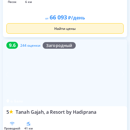
песок
6 км
66 093
/день
от
Найти цены
9.6
244 оценки
9.6
Загородный
244 оценки
о. Бали
5
Tanah Gajah, a Resort by Hadiprana
проводной
41 км