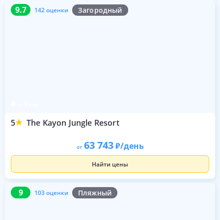
9.7
142 оценки
9.7
Загородный
142 оценки
о. Бали
5
The Kayon Jungle Resort
63 743
/день
от
Найти цены
9
103 оценки
9
Пляжный
103 оценки