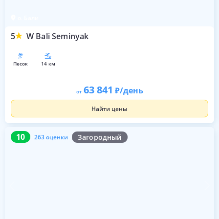
о. Бали
5
W Bali Seminyak
песок
14 км
63 841
/день
от
Найти цены
10
263 оценки
10
Загородный
263 оценки