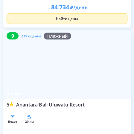
84 734
/день
от
Найти цены
9
231 оценка
9
Пляжный
231 оценка
о. Бали
5
Anantara Bali Uluwatu Resort
везде
20 км