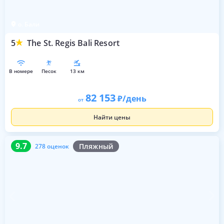
о. Бали
5
The St. Regis Bali Resort
в номере
песок
13 км
82 153
/день
от
Найти цены
9.7
278 оценок
9.7
Пляжный
278 оценок