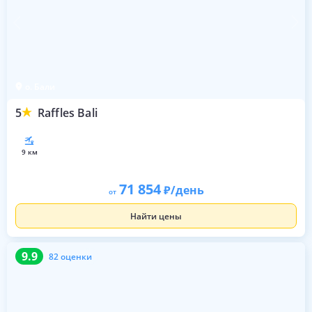
о. Бали
5
Raffles Bali
9 км
71 854
/день
от
Найти цены
9.9
82 оценки
9.9
82 оценки