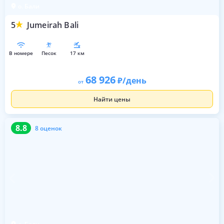
о. Бали
5
Jumeirah Bali
в номере
песок
17 км
68 926
/день
от
Найти цены
8.8
8 оценок
8.8
8 оценок