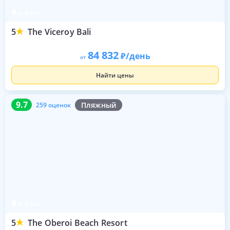
о. Бали
5
The Viceroy Bali
84 832
/день
от
Найти цены
9.7
259 оценок
9.7
Пляжный
259 оценок
о. Бали
5
The Oberoi Beach Resort