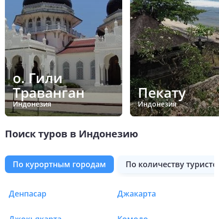
о. Гили
Траванган
Пекату
Индонезия
Индонезия
Поиск туров в Индонезию
по курортным городам
по количеству туристо
о. Флорес
о. Ява
Пекату
Денпасар
Джакарта
Туры в Индонезию