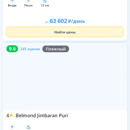
везде
песок
13 км
63 602
/день
от
Найти цены
9.6
245 оценок
9.6
Пляжный
245 оценок
о. Бали
4
Belmond Jimbaran Puri