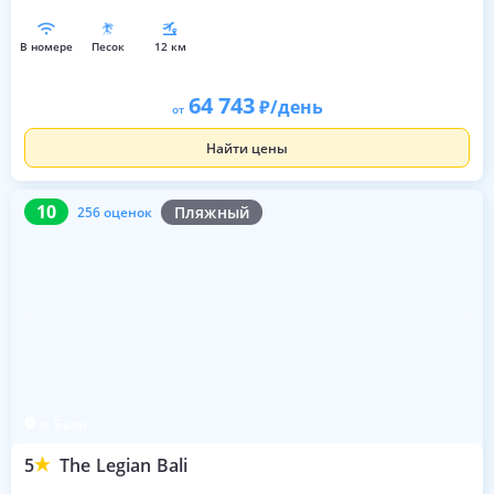
в номере
песок
12 км
64 743
/день
от
Найти цены
10
256 оценок
10
Пляжный
256 оценок
о. Бали
5
The Legian Bali