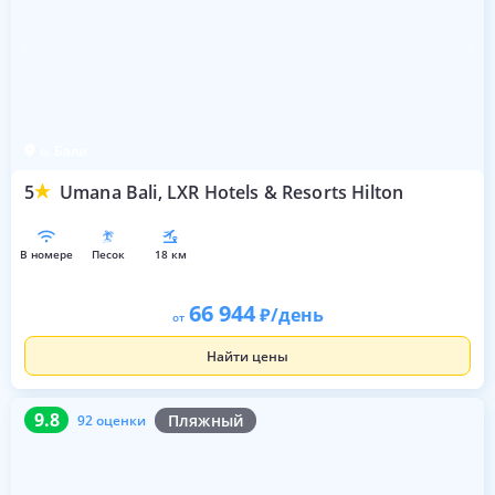
о. Бали
5
Umana Bali, LXR Hotels & Resorts Hilton
в номере
песок
18 км
66 944
/день
от
Найти цены
9.8
92 оценки
9.8
Пляжный
92 оценки