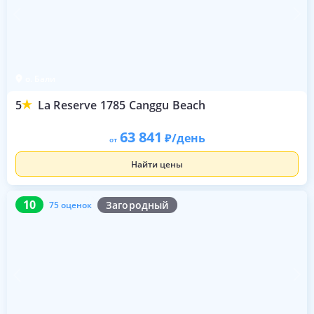
о. Бали
5
La Reserve 1785 Canggu Beach
63 841
/день
от
Найти цены
10
75 оценок
10
Загородный
75 оценок