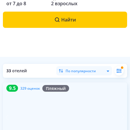
от
7
до
8
2
взрослых
Найти
33
отелей
По популярности
9.5
329 оценок
9.5
Пляжный
329 оценок