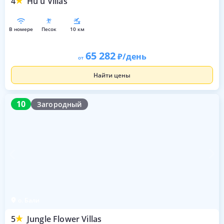
4
Hu u Villas
в номере
песок
10 км
65 282
/день
от
Найти цены
10
10
Загородный
о. Бали
5
Jungle Flower Villas