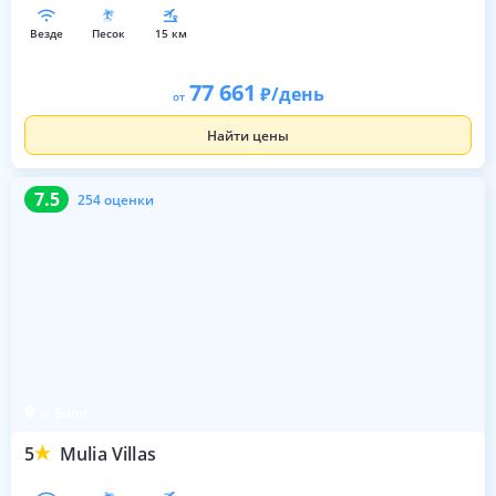
везде
песок
15 км
77 661
/день
от
Найти цены
7.5
254 оценки
7.5
254 оценки
о. Бали
5
Mulia Villas