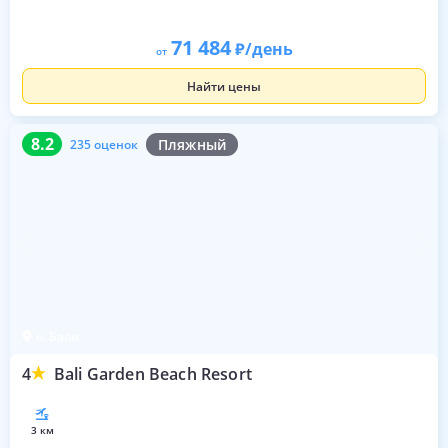
71 484
/день
от
Найти цены
8.2
235 оценок
8.2
Пляжный
235 оценок
о. Бали
4
Bali Garden Beach Resort
3 км