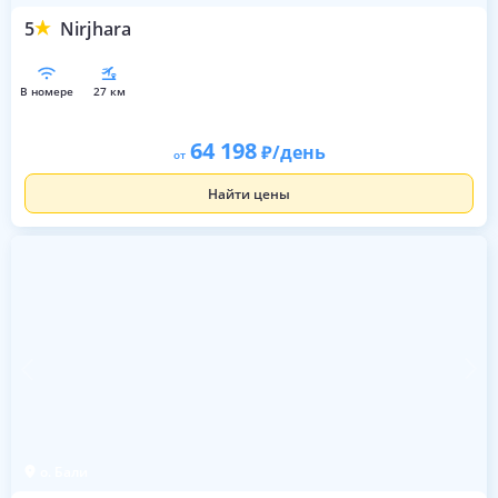
5
Nirjhara
в номере
27 км
64 198
/день
от
Найти цены
о. Бали