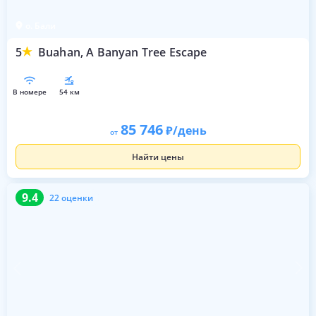
о. Бали
5
Buahan, A Banyan Tree Escape
в номере
54 км
85 746
/день
от
Найти цены
9.4
22 оценки
9.4
22 оценки