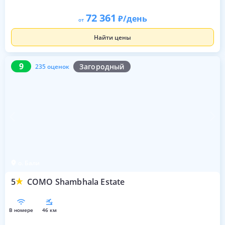
72 361
/день
от
Найти цены
9
235 оценок
9
Загородный
235 оценок
о. Бали
5
COMO Shambhala Estate
в номере
46 км