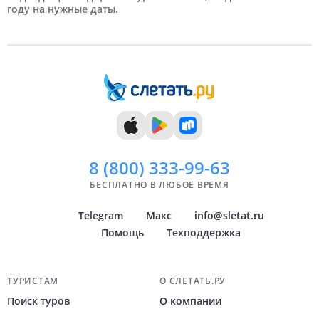
году на нужные даты.
9 дней
Июль
Челябинск
10 дней
Август
Омск
11 дней
Сентябрь
Ульяновск
12 дней
Октябрь
13 дней
Ноябрь
14 дней
Декабрь
8 (800)
333-99-63
БЕСПЛАТНО В ЛЮБОЕ ВРЕМЯ
Telegram
Макс
info@sletat.ru
Помощь
Техподдержка
Навигация по сайту
ТУРИСТАМ
О СЛЕТАТЬ.РУ
Поиск туров
О компании