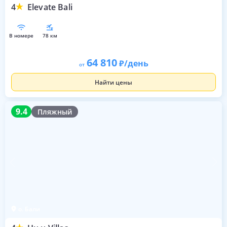
4
Elevate Bali
в номере
78 км
64 810
/день
от
Найти цены
9.4
9.4
Пляжный
о. Бали