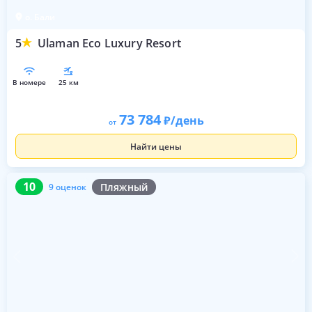
о. Бали
5
Ulaman Eco Luxury Resort
в номере
25 км
73 784
/день
от
Найти цены
10
9 оценок
10
Пляжный
9 оценок