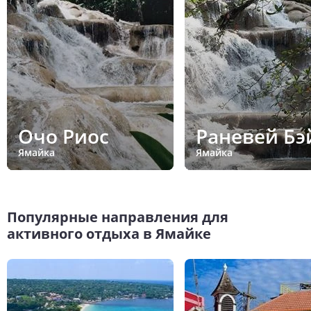
Очо Риос
Раневей Бэ
Ямайка
Ямайка
Популярные направления для
активного отдыха в Ямайке