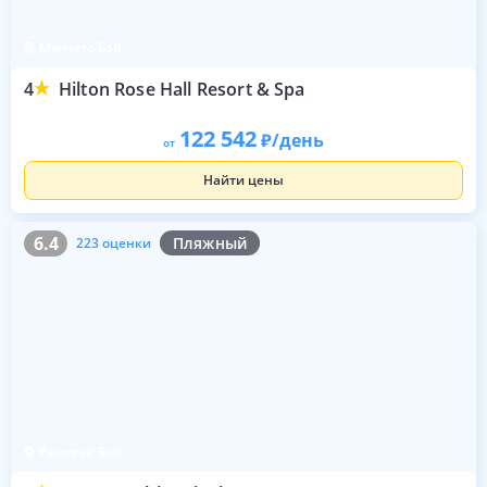
Монтего Бэй
4
Hilton Rose Hall Resort & Spa
122 542
/день
от
Найти цены
6.4
223 оценки
6.4
Пляжный
223 оценки
Раневей Бэй