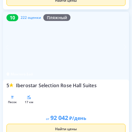
Найти цены
10
222 оценки
10
Пляжный
222 оценки
Монтего Бэй
5
Iberostar Selection Rose Hall Suites
песок
17 км
92 042
/день
от
Найти цены