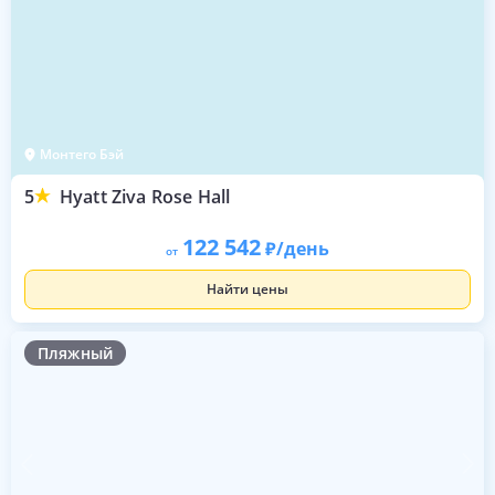
Монтего Бэй
5
Hyatt Ziva Rose Hall
122 542
/день
от
Найти цены
Пляжный