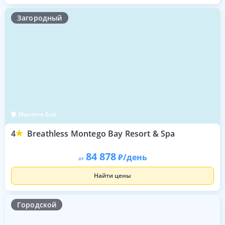
Загородный
Монтего Бэй
4
Breathless Montego Bay Resort & Spa
84 878
/день
от
Найти цены
Городской