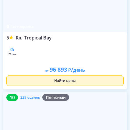
Вестморленд
5
Riu Tropical Bay
71 км
96 893
/день
от
Найти цены
10
229 оценок
10
Пляжный
229 оценок