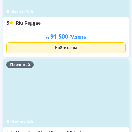
Монтего Бэй
5
Riu Reggae
91 500
/день
от
Найти цены
Пляжный
Монтего Бэй