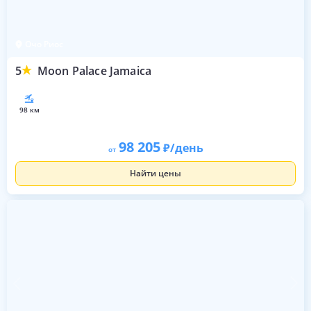
Очо Риос
5
Moon Palace Jamaica
98 км
98 205
/день
от
Найти цены