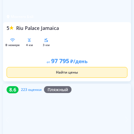
Монтего Бэй
5
Riu Palace Jamaica
в номере
4 км
3 км
97 795
/день
от
Найти цены
8.6
223 оценки
8.6
Пляжный
223 оценки