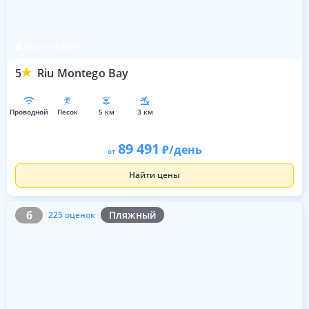
Монтего Бэй
5
Riu Montego Bay
проводной
песок
5 км
3 км
89 491
/день
от
Найти цены
6
225 оценок
6
Пляжный
225 оценок