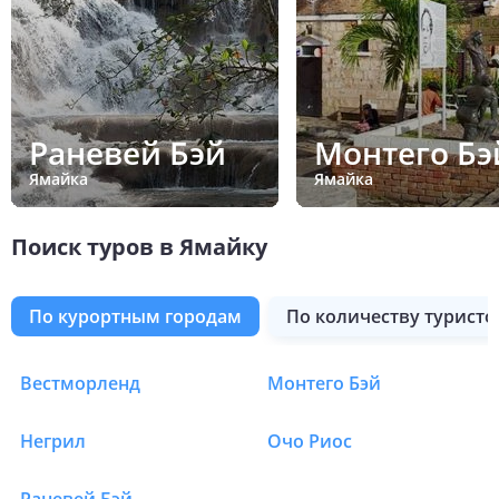
Раневей Бэй
Монтего Бэ
Ямайка
Ямайка
Поиск туров в Ямайку
по курортным городам
по количеству туристо
Вестморленд
Монтего Бэй
Туры в Ямайку
Негрил
Очо Риос