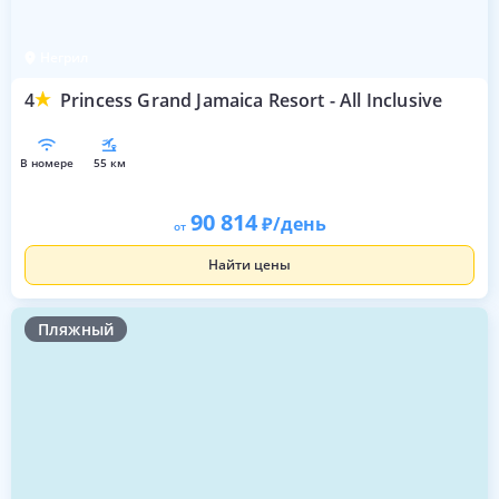
Негрил
4
Princess Grand Jamaica Resort - All Inclusive
в номере
55 км
90 814
/день
от
Найти цены
Пляжный