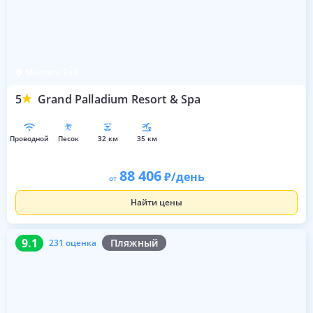
Монтего Бэй
5
Grand Palladium Resort & Spa
проводной
песок
32 км
35 км
88 406
/день
от
Найти цены
9.1
231 оценка
9.1
Пляжный
231 оценка