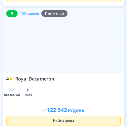
9
100 оценок
9
Пляжный
100 оценок
Монтего Бэй
4
Royal Decameron
проводной
песок
122 542
/день
от
Найти цены