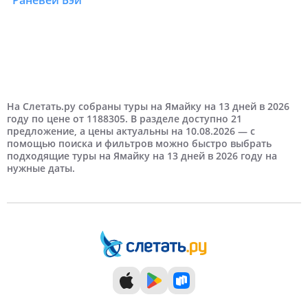
Раневей Бэй
1 человек
С детьми
9 дней
На выходные
Август
Москва
Песок
Самые дешевые
Отели 3 звезды
Сентябрь
На первой береговой линии
2 человека
Дешевые
Отели 4 звезды
На третьей береговой линии
Туры в Ямайку по количеству туристов
Туры в Ямайку с детьми
Туры в Ямайку по длительности
Туры в Ямайку на выходные
Туры в Ямайку по месяцам
Туры в Ямайку из города
Туры в Ямайку по цене
Туры в Ямайку рейтинг отеля
Туры в Ямайку береговая линия
Туры в Ямайку тип пляжа
Октябрь
Недорогие
Отели 5 звезд
Дорогие
На Слетать.ру собраны туры на Ямайку на 13 дней в 2026
году по цене от 1188305. В разделе доступно 21
предложение, а цены актуальны на 10.08.2026 — с
Самые дорогие
помощью поиска и фильтров можно быстро выбрать
подходящие туры на Ямайку на 13 дней в 2026 году на
нужные даты.