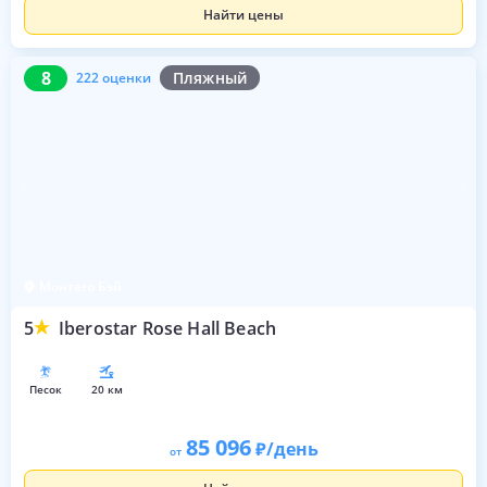
Найти цены
8
222 оценки
8
Пляжный
222 оценки
Монтего Бэй
5
Iberostar Rose Hall Beach
песок
20 км
85 096
/день
от