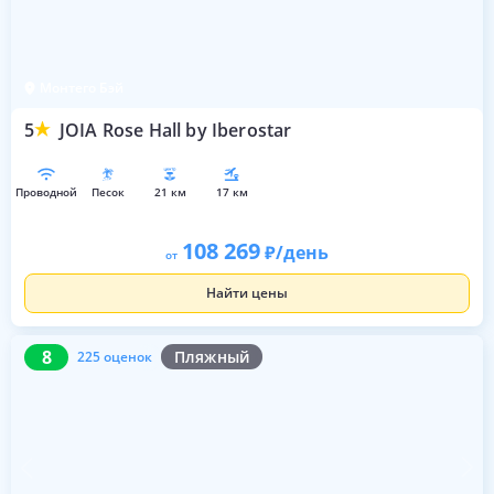
Монтего Бэй
5
JOIA Rose Hall by Iberostar
проводной
песок
21 км
17 км
108 269
/день
от
Найти цены
8
225 оценок
8
Пляжный
225 оценок