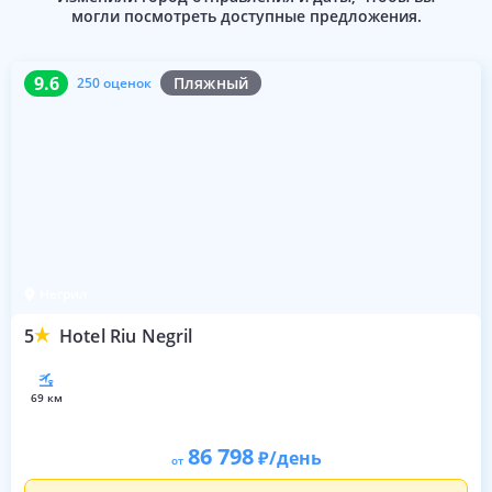
могли посмотреть доступные предложения.
9.6
250 оценок
9.6
Пляжный
250 оценок
Негрил
5
Hotel Riu Negril
69 км
86 798
/день
от