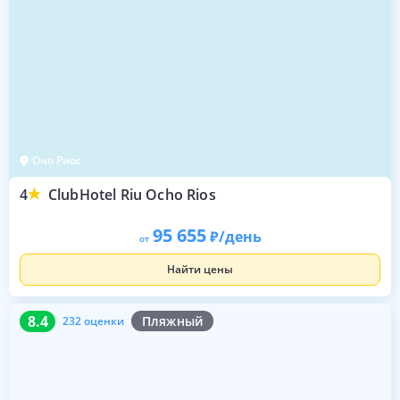
Очо Риос
4
ClubHotel Riu Ocho Rios
95 655
/день
от
Найти цены
8.4
232 оценки
8.4
Пляжный
232 оценки