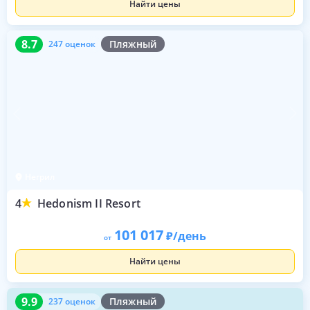
Найти цены
8.7
247 оценок
8.7
Пляжный
247 оценок
Негрил
4
Hedonism II Resort
101 017
/день
от
Найти цены
9.9
237 оценок
9.9
Пляжный
237 оценок