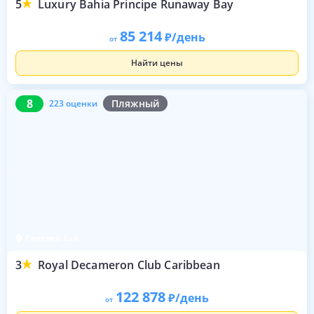
5
Luxury Bahia Principe Runaway Bay
85 214
/день
от
Найти цены
8
223 оценки
8
Пляжный
223 оценки
Раневей Бэй
3
Royal Decameron Club Caribbean
122 878
/день
от