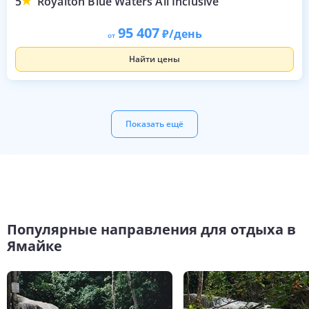
5
Royalton Blue Waters All Inclusive
95 407
/день
от
Найти цены
Показать ещё
Популярные направления для отдыха в
Ямайке