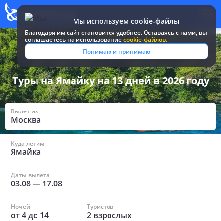
Мы используем cookie-файлы
Благодаря им сайт становится удобнее. Оставаясь c нами, вы
соглашаетесь на использование
cookie-файлов.
Все туры и путевки
/
Ямайка
/
На 13 дней
Понимаю и принимаю
Туры на Ямайку на 13 дней в 2026 году
Вылет из
Москва
Куда летим
Ямайка
Даты вылета
03.08
—
17.08
Ночей
Туристов
от
4
до
14
2
взрослых