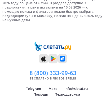
2026 году по цене от 67144. В разделе доступно 3
предложения, а цены актуальны на 10.08.2026 — с
5 дней
Июль
Новосибирск
Отели HV-2
6 дней
Самые дорогие
Август
Нижний Новгород
помощью поиска и фильтров можно быстро выбрать
подходящие туры в Мамайку, Россия на 1 день в 2026 году
на нужные даты.
7 дней
Сентябрь
Краснодар
8 дней
Октябрь
Самара
9 дней
Ноябрь
Челябинск
10 дней
Декабрь
Тюмень
11 дней
Уфа
12 дней
Архангельск
Показать
Показать
всё
всё
8 (800)
333-99-63
БЕСПЛАТНО В ЛЮБОЕ ВРЕМЯ
Telegram
Макс
info@sletat.ru
Помощь
Техподдержка