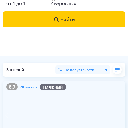
от
1
до
1
2
взрослых
Найти
3
отелей
По популярности
6.7
20 оценок
6.7
Пляжный
20 оценок