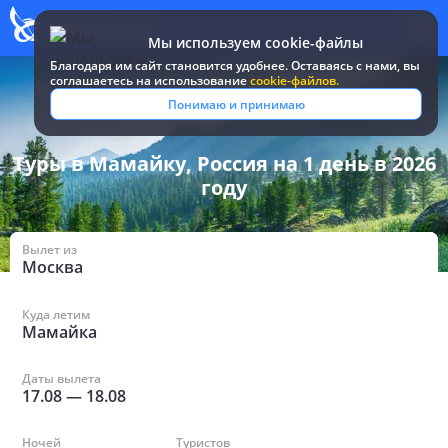
Мы используем cookie-файлы
Благодаря им сайт становится удобнее. Оставаясь c нами, вы
соглашаетесь на использование
cookie-файлов.
Все туры и путевки
/
Россия
/
в Мамайке на 1 день
Понимаю и принимаю
Туры в Мамайку, Россия на 1 день в 2026
году
Вылет из
Москва
Куда летим
Мамайка
Даты вылета
17.08
—
18.08
Ночей
Туристов