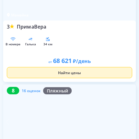
Мамайка
3
ПримаВера
в номере
галька
34 км
68 621
/день
от
Найти цены
8
16 оценок
8
Пляжный
16 оценок