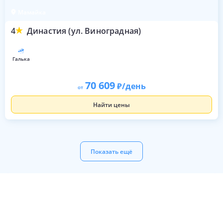
Мамайка
4
Династия (ул. Виноградная)
галька
70 609
/день
от
Найти цены
Показать ещё