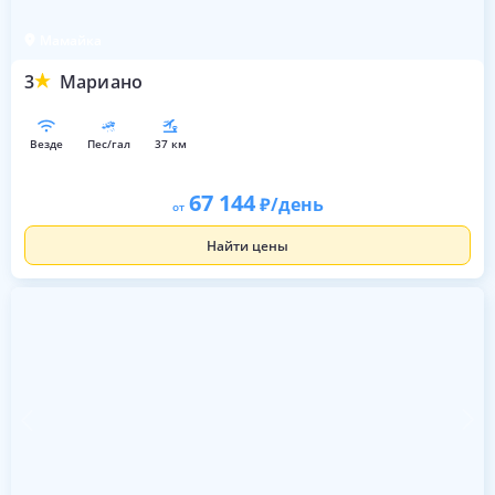
Мамайка
3
Мариано
везде
пес/гал
37 км
67 144
/день
от
Найти цены