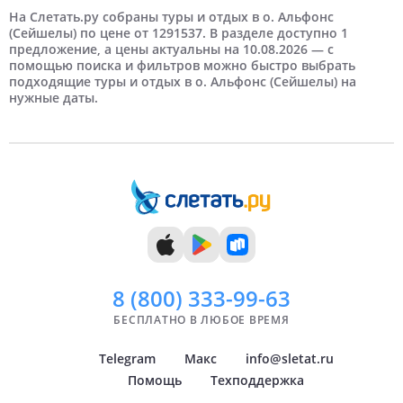
3 человека
5 дней
Март
Екатеринбург
Недорогие
6 дней
Отели 4 звезды
На третьей береговой линии
Апрель
Казань
Дорогие
Отели 5 звезд
На Слетать.ру собраны туры и отдых в о. Альфонс
(Сейшелы) по цене от 1291537. В разделе доступно 1
предложение, а цены актуальны на 10.08.2026 — с
7 дней
Июнь
Ставрополь
8 дней
Июль
Самые дорогие
помощью поиска и фильтров можно быстро выбрать
подходящие туры и отдых в о. Альфонс (Сейшелы) на
нужные даты.
9 дней
Август
10 дней
Сентябрь
11 дней
Октябрь
12 дней
Ноябрь
13 дней
Декабрь
14 дней
8 (800)
333-99-63
БЕСПЛАТНО В ЛЮБОЕ ВРЕМЯ
Telegram
Макс
info@sletat.ru
Помощь
Техподдержка