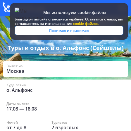
Мы используем cookie-файлы
Благодаря им сайт становится удобнее. Оставаясь c нами, вы
соглашаетесь на использование
cookie-файлов.
Все туры и путевки
/
Сейшелы
/
в о. Альфонс
Понимаю и принимаю
Туры и отдых в о. Альфонс (Сейшелы)
Вылет из
Москва
Куда летим
о. Альфонс
Даты вылета
17.08
—
18.08
Ночей
Туристов
от
7
до
8
2
взрослых