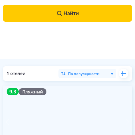
Найти
1
отелей
По популярности
9.3
9.3
Пляжный