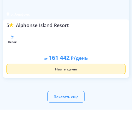
о. Альфонс
5
Alphonse Island Resort
песок
161 442
/день
от
Найти цены
Показать ещё