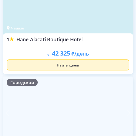
Чешме
1
Hane Alacati Boutique Hotel
42 325
/день
от
Найти цены
Городской