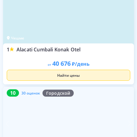
Чешме
1
Alacati Cumbali Konak Otel
40 676
/день
от
Найти цены
10
30 оценок
10
Городской
30 оценок