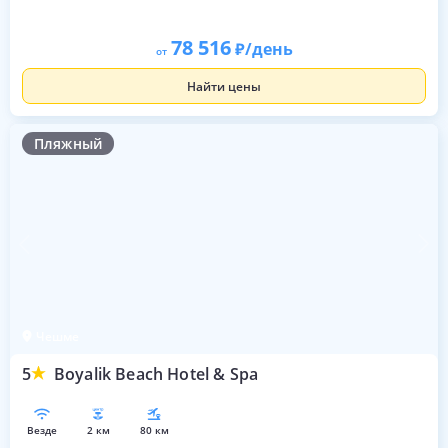
78 516
/день
от
Найти цены
Пляжный
Чешме
5
Boyalik Beach Hotel & Spa
везде
2 км
80 км