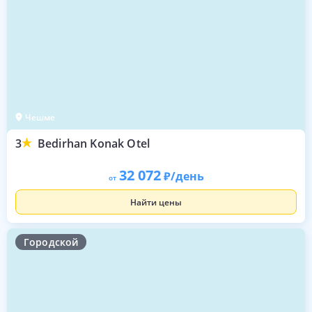
Чешме
3
Bedirhan Konak Otel
32 072
/день
от
Найти цены
Городской