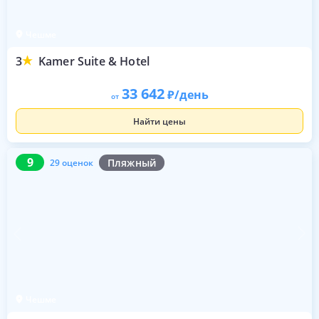
Чешме
3
Kamer Suite & Hotel
33 642
/день
от
Найти цены
9
29 оценок
9
Пляжный
29 оценок
Чешме