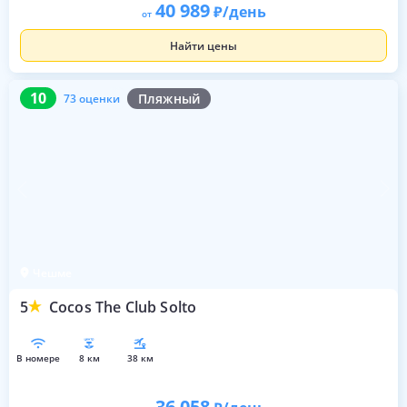
40 989
/день
от
Найти цены
10
73 оценки
10
Пляжный
73 оценки
Чешме
5
Cocos The Club Solto
в номере
8 км
38 км
36 058