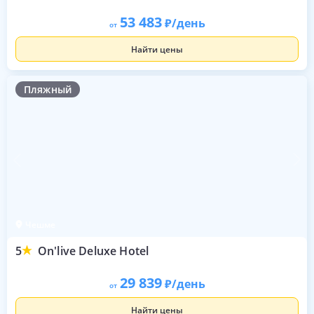
53 483
/день
от
Найти цены
Пляжный
Чешме
5
On'live Deluxe Hotel
29 839
/день
от
Найти цены