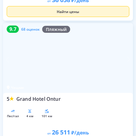
/день
от
Найти цены
9.7
68 оценок
9.7
Пляжный
68 оценок
Чешме
5
Grand Hotel Ontur
пес/гал
4 км
101 км
26 511
/день
от