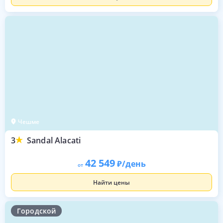
Чешме
3
Sandal Alacati
42 549
/день
от
Найти цены
Городской