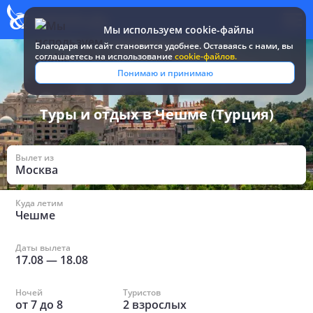
Мы используем cookie-файлы
Благодаря им сайт становится удобнее. Оставаясь c нами, вы
соглашаетесь на использование
cookie-файлов.
Все туры и путевки
/
Турция
/
в Чешме
Понимаю и принимаю
Туры и отдых в Чешме (Турция)
Вылет из
Москва
Куда летим
Чешме
Даты вылета
17.08
—
18.08
Ночей
Туристов
от
7
до
8
2
взрослых