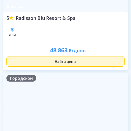
Чешме
5
Radisson Blu Resort & Spa
3 км
48 863
/день
от
Найти цены
Городской