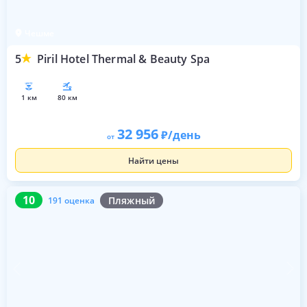
Чешме
5
Piril Hotel Thermal & Beauty Spa
1 км
80 км
32 956
/день
от
Найти цены
10
191 оценка
10
Пляжный
191 оценка