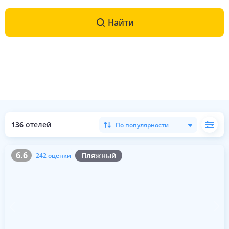
Найти
136
отелей
По популярности
6.6
242 оценки
6.6
Пляжный
242 оценки