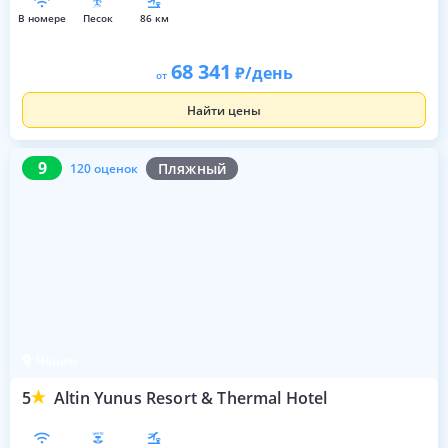
в номере
песок
86 км
68 341
/день
от
Найти цены
9
120 оценок
9
Пляжный
120 оценок
Чешме
5
Altin Yunus Resort & Thermal Hotel