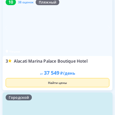
10
Пляжный
38 оценок
Чешме
3
Alacati Marina Palace Boutique Hotel
37 549
/день
от
Найти цены
Городской