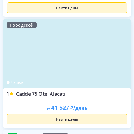
Найти цены
Городской
Чешме
1
Cadde 75 Otel Alacati
41 527
/день
от
Найти цены
10
38 оценок