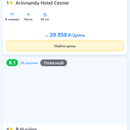
1
Arinnanda Hotel Cesme
в номере
песок
90 км
39 858
/день
от
Найти цены
8.1
26 оценок
8.1
Пляжный
26 оценок
Чешме
4
Babaylon