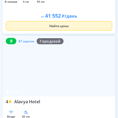
в номере
4 км
90 км
41 552
/день
от
Найти цены
9
87 оценок
9
Городской
87 оценок
Чешме
4
Alavya Hotel
везде
85 км