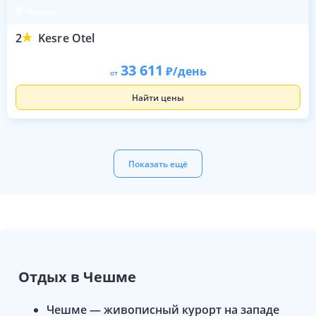
Чешме
2
Kesre Otel
33 611
/день
от
Найти цены
Показать ещё
Отдых в
Чешме
Чешме — живописный курорт на западе