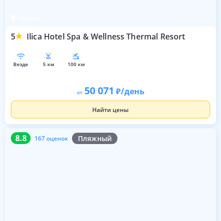
Чешме
5
Ilica Hotel Spa & Wellness Thermal Resort
везде
5 км
100 км
50 071
/день
от
Найти цены
8.8
167 оценок
8.8
Пляжный
167 оценок