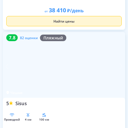
38 410
/день
от
Найти цены
7.8
82 оценки
7.8
Пляжный
82 оценки
Чешме
5
Sisus
проводной
4 км
100 км