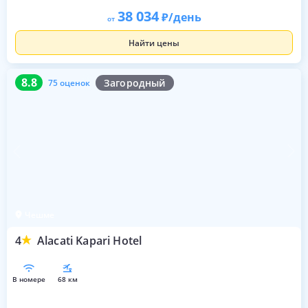
38 034
/день
от
Найти цены
8.8
75 оценок
8.8
Загородный
75 оценок
Чешме
4
Alacati Kapari Hotel
в номере
68 км