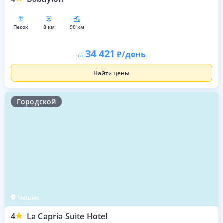
песок
8 км
90 км
34 421
/день
от
Найти цены
Городской
Чешме
4
La Capria Suite Hotel