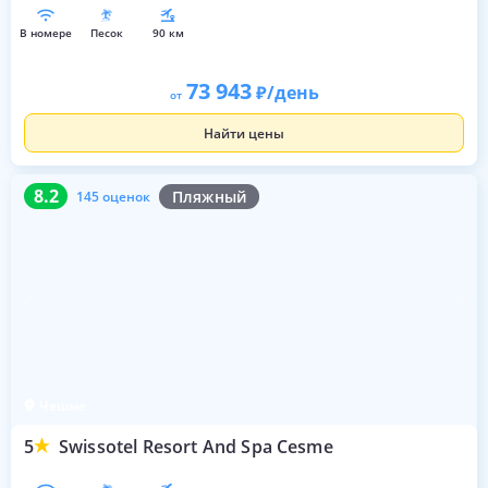
в номере
песок
90 км
73 943
/день
от
Найти цены
8.2
145 оценок
8.2
Пляжный
145 оценок
Чешме
5
Swissotel Resort And Spa Cesme