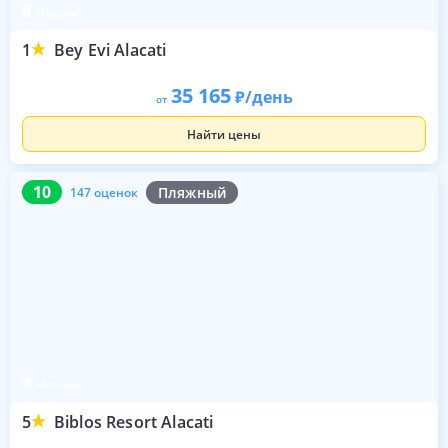
Чешме
1
Bey Evi Alacati
35 165
/день
от
Найти цены
10
147 оценок
10
Пляжный
147 оценок
Чешме
5
Biblos Resort Alacati