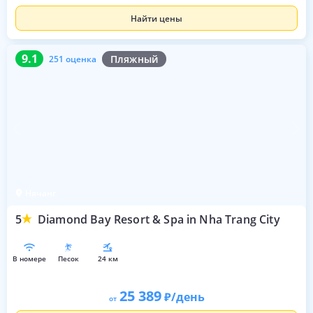
Найти цены
9.1
251 оценка
9.1
Пляжный
251 оценка
Нячанг
5
Diamond Bay Resort & Spa in Nha Trang City
в номере
песок
24 км
25 389
/день
от