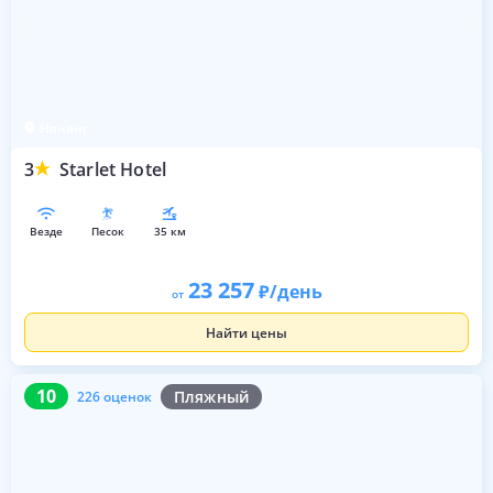
Нячанг
3
Starlet Hotel
везде
песок
35 км
23 257
/день
от
Найти цены
10
226 оценок
10
Пляжный
226 оценок