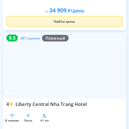
34 909
/день
от
Найти цены
9.5
281 оценка
9.5
Пляжный
281 оценка
Нячанг
4
Liberty Central Nha Trang Hotel
в номере
песок
41 км