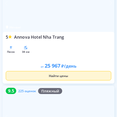
Нячанг
5
Annova Hotel Nha Trang
песок
38 км
25 967
/день
от
Найти цены
9.5
225 оценок
9.5
Пляжный
225 оценок