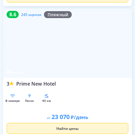
8.6
245 оценок
8.6
Пляжный
245 оценок
Нячанг
3
Prime New Hotel
в номере
песок
40 км
23 070
/день
от
Найти цены