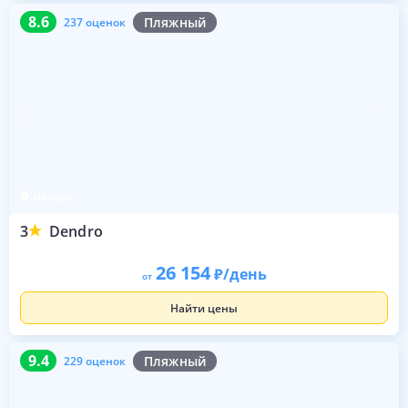
8.6
237 оценок
8.6
Пляжный
237 оценок
Нячанг
3
Dendro
26 154
/день
от
Найти цены
9.4
229 оценок
9.4
Пляжный
229 оценок