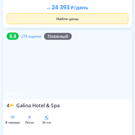
24 393
/день
от
Найти цены
8.8
275 оценок
8.8
Пляжный
275 оценок
Нячанг
4
Galina Hotel & Spa
в номере
песок
36 км