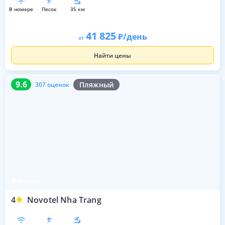
в номере
песок
35 км
41 825
/день
от
Найти цены
9.6
307 оценок
9.6
Пляжный
307 оценок
Нячанг
4
Novotel Nha Trang