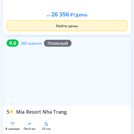
26 356
/день
от
Найти цены
9.6
282 оценки
9.6
Пляжный
282 оценки
Нячанг
5
Mia Resort Nha Trang
в номере
пес/гал
23 км