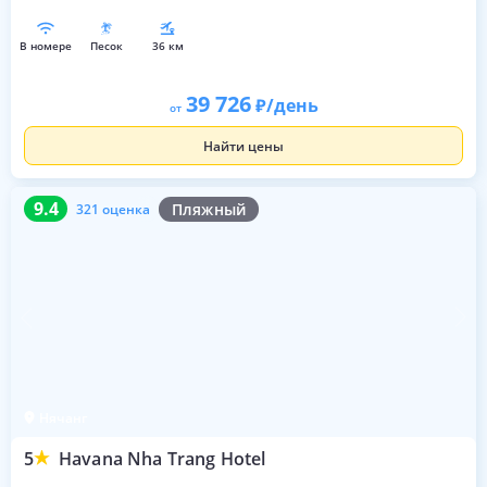
в номере
песок
36 км
39 726
/день
от
Найти цены
9.4
321 оценка
9.4
Пляжный
321 оценка
Нячанг
5
Havana Nha Trang Hotel