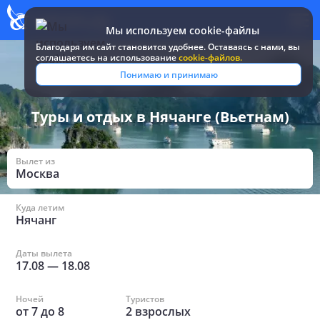
Мы используем cookie-файлы
Благодаря им сайт становится удобнее. Оставаясь c нами, вы
соглашаетесь на использование
cookie-файлов.
Все туры и путевки
/
Вьетнам
/
в Нячанге
Понимаю и принимаю
Туры и отдых в Нячанге (Вьетнам)
Вылет из
Москва
Куда летим
Нячанг
Даты вылета
17.08
—
18.08
Ночей
Туристов
от
7
до
8
2
взрослых