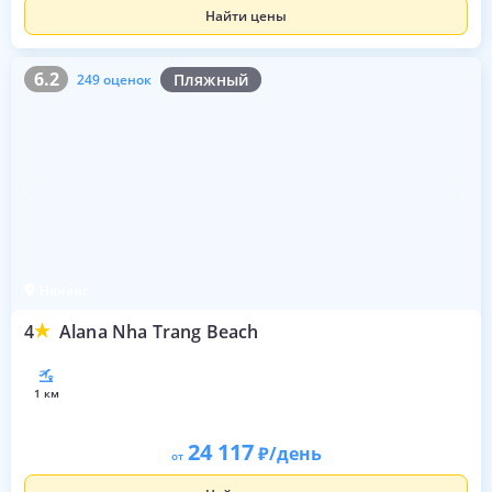
Найти цены
6.2
249 оценок
6.2
Пляжный
249 оценок
Нячанг
4
Alana Nha Trang Beach
1 км
24 117
/день
от