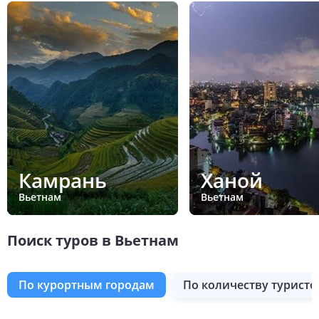
Камрань
Ханой
Вьетнам
Вьетнам
Поиск туров в Вьетнам
по курортным городам
по количеству туристо
Туй Хоа
Сапа
Хайфон
Халонг
Ханой
Хой Ан
Хошимин (быв.Сайгон)
Хюэ
Пхань-Ранг
Фантхиет
Фукуок