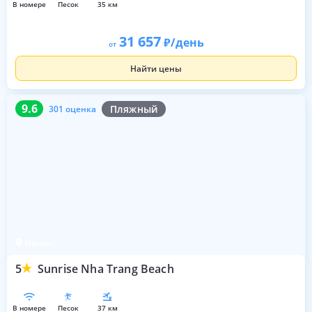
в номере
песок
35 км
31 657
/день
от
Найти цены
9.6
301 оценка
9.6
Пляжный
301 оценка
Нячанг
5
Sunrise Nha Trang Beach
в номере
песок
37 км