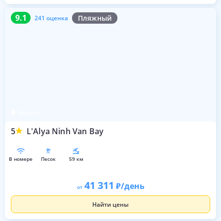
9.1
241 оценка
9.1
Пляжный
241 оценка
Нячанг
5
L'Alya Ninh Van Bay
в номере
песок
59 км
41 311
/день
от
Найти цены