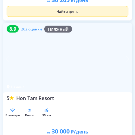
/день
от
Найти цены
8.9
262 оценки
8.9
Пляжный
262 оценки
Нячанг
5
Hon Tam Resort
в номере
песок
35 км
30 000
/день
от