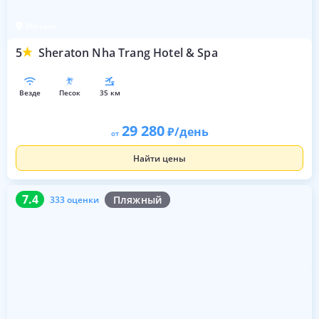
Нячанг
5
Sheraton Nha Trang Hotel & Spa
везде
песок
35 км
29 280
/день
от
Найти цены
7.4
333 оценки
7.4
Пляжный
333 оценки