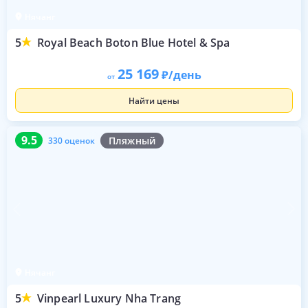
Нячанг
5
Royal Beach Boton Blue Hotel & Spa
25 169
/день
от
Найти цены
9.5
330 оценок
9.5
Пляжный
330 оценок
Нячанг
5
Vinpearl Luxury Nha Trang