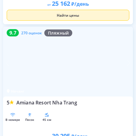
25 162
/день
от
Найти цены
9.7
270 оценок
9.7
Пляжный
270 оценок
Нячанг
5
Amiana Resort Nha Trang
в номере
песок
45 км
30 205