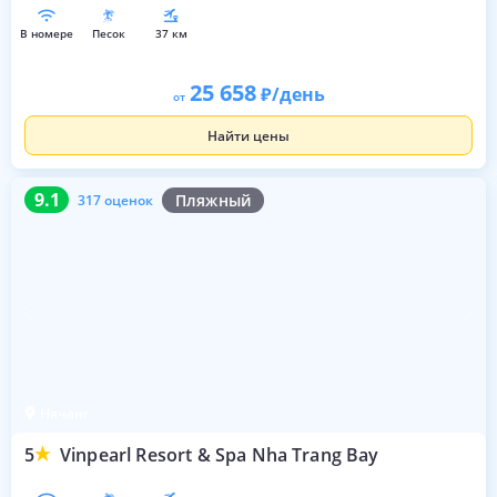
в номере
песок
37 км
25 658
/день
от
Найти цены
9.1
317 оценок
9.1
Пляжный
317 оценок
Нячанг
5
Vinpearl Resort & Spa Nha Trang Bay