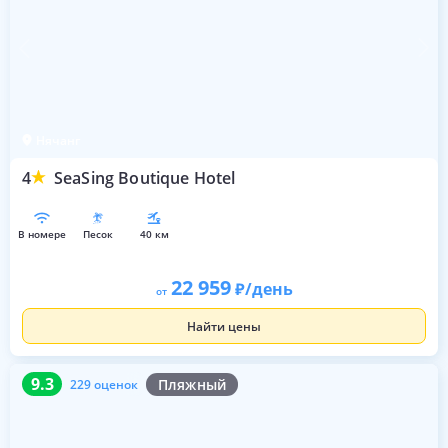
Нячанг
4
SeaSing Boutique Hotel
в номере
песок
40 км
22 959
/день
от
Найти цены
9.3
229 оценок
9.3
Пляжный
229 оценок