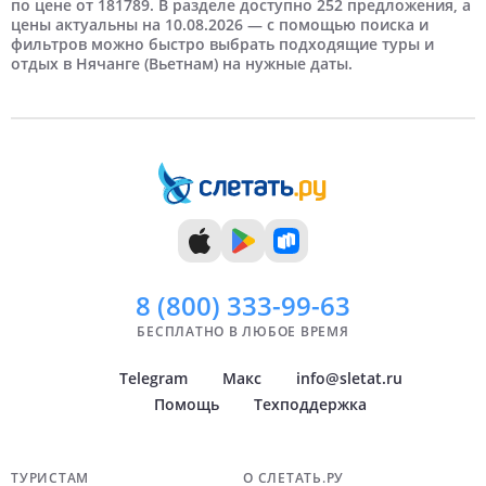
по цене от 181789. В разделе доступно 252 предложения, а
цены актуальны на 10.08.2026 — с помощью поиска и
5 дней
Май
Новосибирск
6 дней
Июнь
Самые дорогие
Нижний Новгород
фильтров можно быстро выбрать подходящие туры и
отдых в Нячанге (Вьетнам) на нужные даты.
7 дней
Август
Краснодар
8 дней
Сентябрь
Самара
9 дней
Октябрь
Челябинск
10 дней
Ноябрь
Тюмень
11 дней
Декабрь
Уфа
12 дней
Архангельск
Показать
Показать
всё
всё
8 (800)
333-99-63
БЕСПЛАТНО В ЛЮБОЕ ВРЕМЯ
Telegram
Макс
info@sletat.ru
Помощь
Техподдержка
Навигация по сайту
ТУРИСТАМ
О СЛЕТАТЬ.РУ