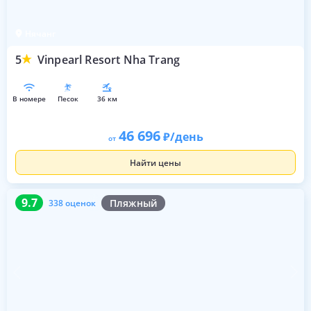
Нячанг
5
Vinpearl Resort Nha Trang
в номере
песок
36 км
46 696
/день
от
Найти цены
9.7
338 оценок
9.7
Пляжный
338 оценок