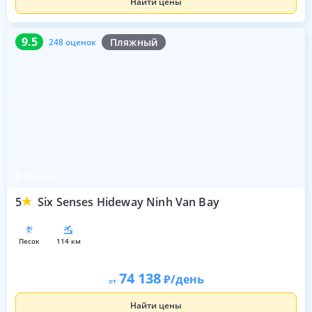
Найти цены
9.5
248 оценок
9.5
Пляжный
248 оценок
Нячанг
5
Six Senses Hideway Ninh Van Bay
песок
114 км
74 138
/день
от
Найти цены