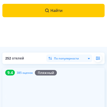
Найти
252
отелей
По популярности
9.4
385 оценок
9.4
Пляжный
385 оценок