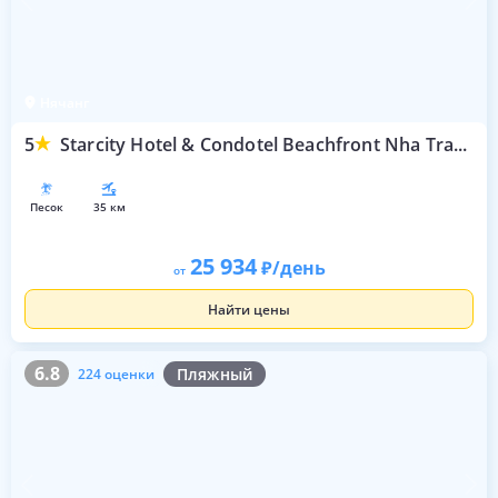
Нячанг
5
Starcity Hotel & Condotel Beachfront Nha Trang
песок
35 км
25 934
/день
от
Найти цены
6.8
224 оценки
6.8
Пляжный
224 оценки