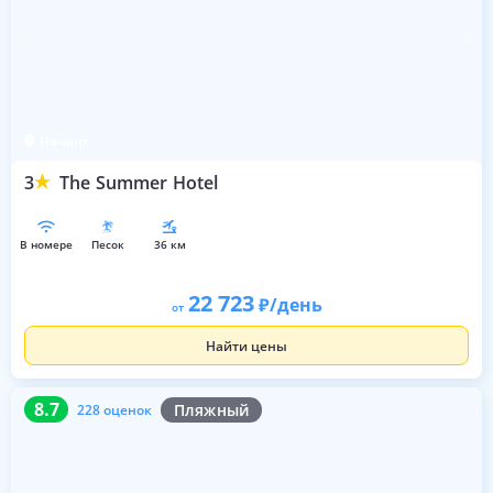
Нячанг
3
The Summer Hotel
в номере
песок
36 км
22 723
/день
от
Найти цены
8.7
228 оценок
8.7
Пляжный
228 оценок