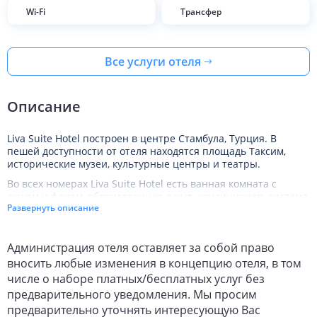
Wi-Fi
Трансфер
Все услуги отеля
Описание
Liva Suite Hotel построен в центре Стамбула, Турция. В
пешей доступности от отеля находятся площадь Таксим,
исторические музеи, культурные центры и театры.
Во всех номерах Liva Suite Hotel есть ванная комната с
душем и феном, оборудованная кухня, кондиционер, система
Развернуть описание
отопления, телевизор, телефон и Wi-Fi. В отеле обустроены
семейные апартаменты.
Персонал Liva Suite Hotel организует трансфер. Гости могут
Администрация отеля оставляет за собой право
пользоваться общественной парковкой, которая находится
вносить любые изменения в концепцию отеля, в том
рядом с отелем.
числе о наборе платных/бесплатных услуг без
предварительного уведомления. Мы просим
предварительно уточнять интересующую Вас