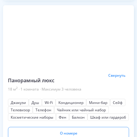
Свернуть
Панорамный люкс
2
18
м
·
1
комната
·
Максимум
3
человека
Джакузи
Душ
Wi-Fi
Кондиционер
Мини-бар
Сейф
Телевизор
Телефон
Чайник или чайный набор
Косметические наборы
Фен
Балкон
Шкаф или гардероб
О номере