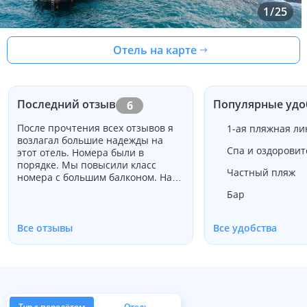
1
/
25
Отель на карте
Последний отзыв
Популярные удо
6
После прочтения всех отзывов я
1-ая пляжная ли
возлагал большие надежды на
Спа и оздорови
этот отель. Номера были в
порядке. Мы повысили класс
Частный пляж
номера с большим балконом. На
мой взгляд, не стоит затрат. У
Бар
меня есть несколько пищевых
непереносимостей, о которых я
сообщил отелю за пару месяцев
Все отзывы
Все удобства
до прибытия, и был уверен, что
там будут вещи, которые я могу
есть. К сожалению, это не так,
кроме чипсов. После 3 ночей,
когда я не нашел ничего поесть, я
расстроился, и главный шеф-
Тур с перелётом
Отель