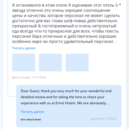
food that you later requested. We are sorry that we will not
Я остановился в этом отеле Я оцениваю этот отель 5 *
звезда отлично это очень хорошее соотношение
have the opportunity to welcome you back, but wish you well
цены и качества, которое персонал не может сделать
for your future holidays. Best Regards Bev Guest Relations.
достаточно для вас глава шеф-повар действительно
прекрасный & гостеприимный и очень нетронутый
еда всегда что-то прекрасное для всех, чтобы поесть
персонал бара отличные и действительно хорошие
особенно эмре он просто удивительный персонал
ресепшн прекрасный & полезные и отношения с
Читать далее
гостями так прекрасны официанты уборщицы все
фантастические развлечения удивительные и у них
есть хороший персонал развлечений все прекрасные
тоже дети также парикмахер & парикмахер
превосходные они всегда делают сказочную работу &
спа был прекрасным также удивительный
Дата отзыва:
11/1/2025
доброжелательный персонал они действительно все
работают усердно & всегда улыбаясь и приятно Я
Dear Guest, thank you very much for your wonderful and
настоятельно рекомендую этот отель и я
detailed review and for taking the time to share your
определенно вернусь в следующем году
experience with us at Emre Hotels. We are absolutely
расслабляющей зимой все, что вы заслуживаете это
Сьюзан Дибек
delighted to hear that you had such a comfortable and
Читать далее
enjoyable stay and that you consider our hotel worthy of 5
Дата ответа:
11/2/2025
Emre Beach Hotel
stars. It truly warms our hearts to know that you found the
hotel very clean, comfortable, and good value for money.