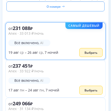
О номере
САМЫЙ ДЕШЁВЫЙ
231 088
от
Anex
·
33 013
₽
/ночь
Всё включено
,
AI
19
авг
ср
–
26
авг
ср
,
7
ночей
Выбрать
237 451
от
Anex
·
33 922
₽
/ночь
Всё включено
,
AI
17
авг
пн
–
24
авг
пн
,
7
ночей
Выбрать
249 066
от
Anex
·
31 134
₽
/ночь