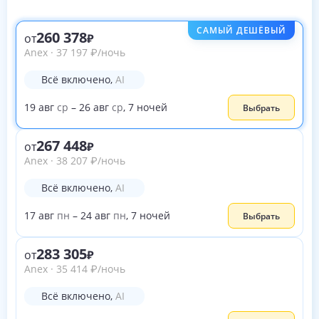
САМЫЙ ДЕШЁВЫЙ
260 378
от
Anex
·
37 197
₽
/ночь
Всё включено
,
AI
19
авг
ср
–
26
авг
ср
,
7
ночей
Выбрать
267 448
от
Anex
·
38 207
₽
/ночь
Всё включено
,
AI
17
авг
пн
–
24
авг
пн
,
7
ночей
Выбрать
283 305
от
Anex
·
35 414
₽
/ночь
Всё включено
,
AI