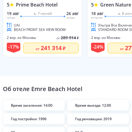
5
Prime Beach Hotel
5
Green Nature
19 авг
26 авг
18 авг
7
ночей
8
ноч
среда
среда
вторник
UAI
Ультра Все Включе
BEACH FRONT SEA VIEW ROOM
289 914
2 взр. из Москвы
2 взр. из Москвы
от
₽
-
17
%
-
24
%
241 314
27
от
от
Об отеле
Emre Beach Hotel
Время заселения: 14:00
Время выезда: 12:00
Год постройки: 1996
Год реновации: 2019