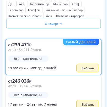
Душ
Wi-Fi
Кондиционер
Мини-бар
Сейф
Телевизор
Телефон
Чайник или чайный набор
Косметические наборы
Фен
Шкаф или гардероб
О номере
САМЫЙ ДЕШЁВЫЙ
239 471
от
Anex
·
34 211
₽
/ночь
Всё включено
,
AI
19
авг
ср
–
26
авг
ср
,
7
ночей
Выбрать
246 036
от
Anex
·
35 148
₽
/ночь
Всё включено
,
AI
17
авг
пн
–
24
авг
пн
,
7
ночей
Выбрать