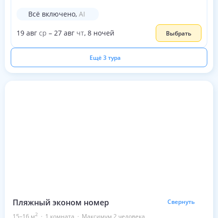
Всё включено
,
AI
19
авг
ср
–
27
авг
чт
,
8
ночей
Выбрать
Ещё 3 тура
Пляжный эконом номер
Свернуть
2
15–16
м
·
1 комната
·
Максимум 2 человека