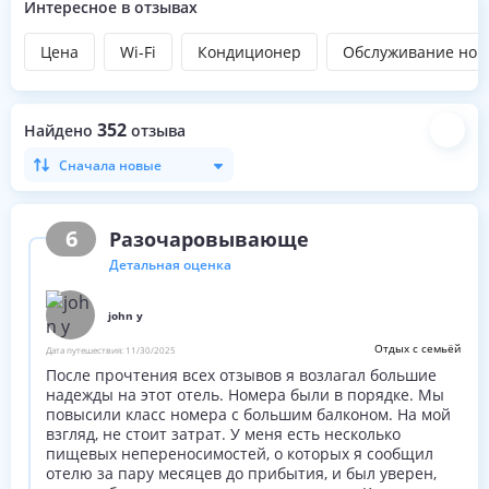
Интересное в отзывах
2 открытых
бассейна
;
крытый
бассейн
;
Цена
Wi-Fi
Кондиционер
Обслуживание ном
спа
-салон (сауна, паровая баня, массаж, спа-
процедуры);
салон красоты;
352
фитнес-центр;
Найдено
отзыва
водная аэробика;
Сначала новые
дартс, бильярд;
настольный теннис;
вечерние шоу-программы.
6
Разочаровывающе
Пляж
Детальная оценка
Пляж частный, оборудованный, песчано-галечный.
1-я пляжная линия
;
john y
пирс;
шезлонги, зонтики, полотенца.
Отдых с семьёй
Дата путешествия:
11/30/2025
После прочтения всех отзывов я возлагал большие
надежды на этот отель. Номера были в порядке. Мы
повысили класс номера с большим балконом. На мой
взгляд, не стоит затрат. У меня есть несколько
пищевых непереносимостей, о которых я сообщил
отелю за пару месяцев до прибытия, и был уверен,