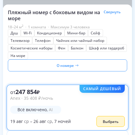
Пляжный номер с боковым видом на
Свернуть
море
2
18–24
м
·
1 комната
·
Максимум 3 человека
Душ
Wi-Fi
Кондиционер
Мини-бар
Сейф
Телевизор
Телефон
Чайник или чайный набор
Косметические наборы
Фен
Балкон
Шкаф или гардероб
На море
О номере
САМЫЙ ДЕШЁВЫЙ
247 854
от
Anex
·
35 408
₽
/ночь
Всё включено
,
AI
19
авг
ср
–
26
авг
ср
,
7
ночей
Выбрать