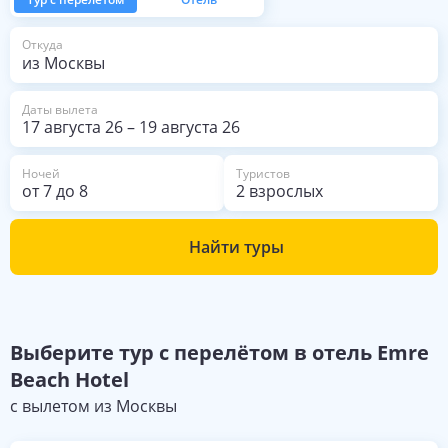
повар сделал мне говядину и
вареный рис в течение
из Москвы
следующих 3 ночей. Отель
Откуда
безупречно чистый, и некоторые
из сотрудников великолепны. Я бы
не вернулся.
Даты вылета
17 августа 26
–
19 августа 26
Ночей
Туристов
от
7
до
8
2 взрослых
Найти туры
Выберите
тур с перелётом в отель
Emre
Beach Hotel
с вылетом из
Москвы