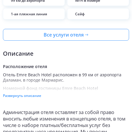
99 км до аэропорта
Wi-Fi в номере
1-ая пляжная линия
Сейф
Все услуги отеля
Описание
Расположение отеля
Отель Emre Beach Hotel расположен в 99 км от аэропорта
Даламан, в городе Мармарис.
Номерной фонд гостиницы Emre Beach Hotel
Развернуть описание
Для размещения предлагается 121 номеров.
Во всех номерах есть:
Wi-Fi;
Администрация отеля оставляет за собой право
санузел с душем;
вносить любые изменения в концепцию отеля, в том
фен;
числе о наборе платных/бесплатных услуг без
туалетно-косметические принадлежности;
предварительного уведомления. Мы просим