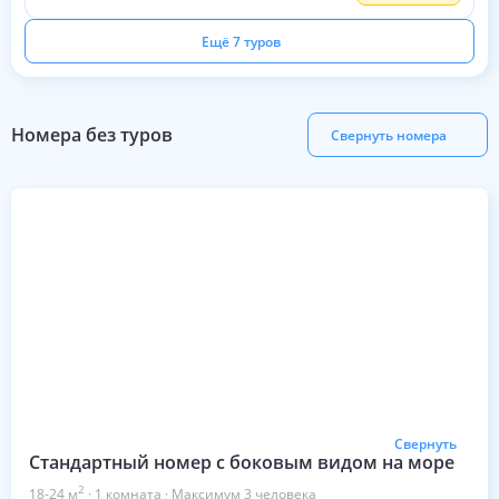
Ещё 7 туров
Номера без туров
Свернуть номера
Свернуть
Стандартный номер с боковым видом на море
2
18-24
м
·
1
комната
·
Максимум
3
человека