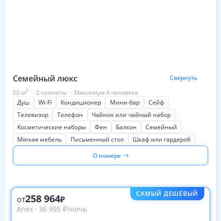
Семейный люкс
Свернуть
2
50
м
·
2 комнаты
·
Максимум 4 человека
Душ
Wi-Fi
Кондиционер
Мини-бар
Сейф
Телевизор
Телефон
Чайник или чайный набор
Косметические наборы
Фен
Балкон
Семейный
Мягкая мебель
Письменный стол
Шкаф или гардероб
О номере
САМЫЙ ДЕШЁВЫЙ
258 964
от
Anex
·
36 995
₽
/ночь