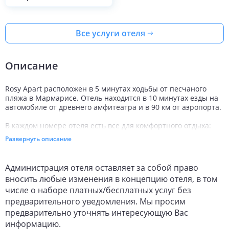
Все услуги отеля
Описание
Rosy Apart расположен в 5 минутах ходьбы от песчаного
пляжа в Мармарисе. Отель находится в 10 минутах езды на
автомобиле от древнего амфитеатра и в 90 км от аэропорта.
В каждом номере отеля есть все для комфортного отдыха:
Wi-Fi, кондиционер, ванная комната, телевизор и
Развернуть описание
холодильник. Для гостей с ограниченными физическими
возможностями оборудованы специальные апартаменты.
Администрация отеля оставляет за собой право
Каждое утро в ресторане отеля сервируют завтрак
вносить любые изменения в концепцию отеля, в том
(шведский стол), днем подают блюда средиземноморской
числе о наборе платных/бесплатных услуг без
кухни (по меню). На террасе открыт обеденный зал с
барбекю для любителей поесть на свежем воздухе.
предварительного уведомления. Мы просим
предварительно уточнять интересующую Вас
В Rosy Apart есть взрослый и детский бассейны, водные
информацию.
горки, игровые комнаты. В баре отеля организовывают