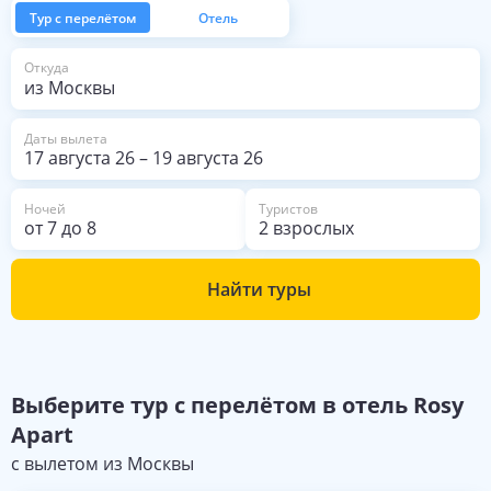
Тур с перелётом
Отель
из Москвы
Откуда
Даты вылета
17 августа 26
–
19 августа 26
Ночей
Туристов
от
7
до
8
2 взрослых
Найти туры
Выберите
тур с перелётом в отель
Rosy
Apart
с вылетом из
Москвы