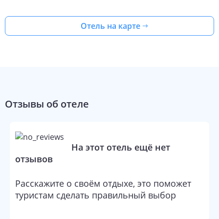
дискотеки и караоке, есть бильярд и дартс. Пока взрослые
развлекаются, с детьми занимаются опытные аниматоры.
Отель на карте
Rosy Apart — отличное место для веселого отдыха в
компании друзей.
Отзывы об отеле
На этот отель ещё нет
отзывов
Расскажите о своём отдыхе, это поможет
туристам сделать правильный выбор