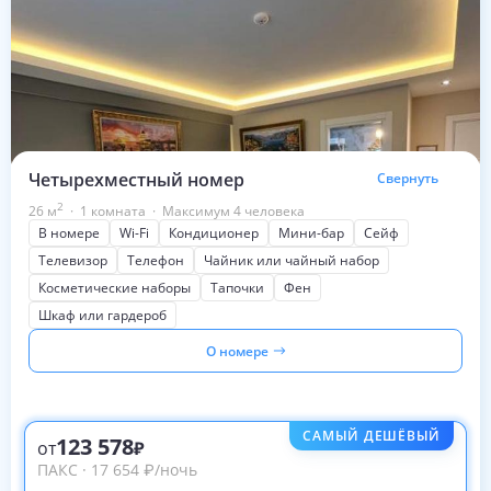
Четырехместный номер
Свернуть
2
26
м
·
1 комната
·
Максимум 4 человека
В номере
Wi-Fi
Кондиционер
Мини-бар
Сейф
Телевизор
Телефон
Чайник или чайный набор
Косметические наборы
Тапочки
Фен
Шкаф или гардероб
О номере
САМЫЙ ДЕШЁВЫЙ
123 578
от
ПАКС
·
17 654
₽
/ночь