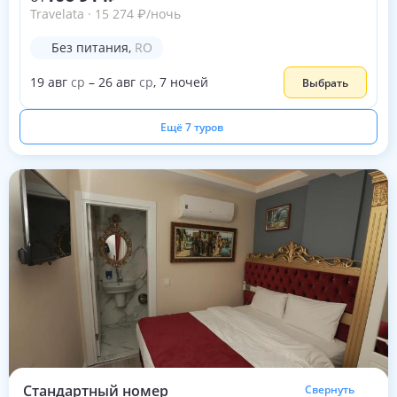
Travelata
·
15 274
₽
/ночь
Без питания
,
RO
19
авг
ср
–
26
авг
ср
,
7
ночей
Выбрать
Ещё 7 туров
Стандартный номер
Свернуть