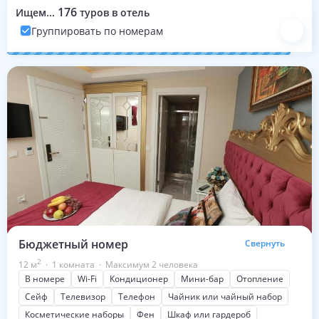
176
Ищем...
туров в отель
Группировать по номерам
Номера с турами на эти даты
Бюджетный номер
Свернуть
2
12
м
·
1 комната
·
Максимум 2 человека
В номере
Wi-Fi
Кондиционер
Мини-бар
Отопление
Сейф
Телевизор
Телефон
Чайник или чайный набор
Косметические наборы
Фен
Шкаф или гардероб