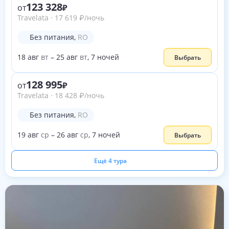
123 328
от
Travelata
·
17 619
₽
/ночь
Без питания
,
RO
18
авг
вт
–
25
авг
вт
,
7
ночей
Выбрать
128 995
от
Travelata
·
18 428
₽
/ночь
Без питания
,
RO
19
авг
ср
–
26
авг
ср
,
7
ночей
Выбрать
Ещё 4 тура