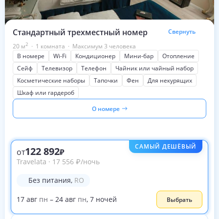
Стандартный трехместный номер
Свернуть
2
20
м
·
1 комната
·
Максимум 3 человека
В номере
Wi-Fi
Кондиционер
Мини-бар
Отопление
Сейф
Телевизор
Телефон
Чайник или чайный набор
Косметические наборы
Тапочки
Фен
Для некурящих
Шкаф или гардероб
О номере
САМЫЙ ДЕШЁВЫЙ
122 892
от
Travelata
·
17 556
₽
/ночь
Без питания
,
RO
17
авг
пн
–
24
авг
пн
,
7
ночей
Выбрать