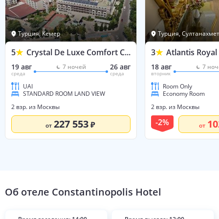
Турция, Кемер
Турция, Султанахме
5
Crystal De Luxe Comfort Collection
3
Atlantis Royal
19 авг
26 авг
18 авг
7
ночей
7
ноч
среда
среда
вторник
UAI
Room Only
STANDARD ROOM LAND VIEW
Economy Room
2 взр. из Москвы
2 взр. из Москвы
-
2
%
227 553
10
от
от
Об отеле
Constantinopolis Hotel