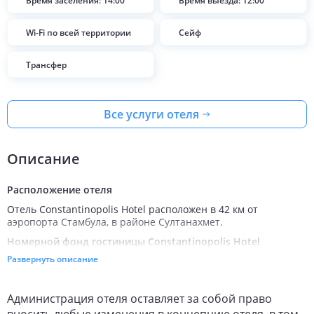
Время заселения: 14:00
Время выезда: 12:00
Wi-Fi по всей территории
Сейф
Трансфер
Все услуги отеля
Описание
Расположение отеля
Отель Constantinopolis Hotel расположен в 42 км от
аэропорта Стамбула, в районе Султанахмет.
Номерной фонд гостиницы Constantinopolis Hotel
Развернуть описание
Для размещения предлагается 32 номера.
Во всех номерах есть:
Wi-Fi;
Администрация отеля оставляет за собой право
санузел с ванной или душем;