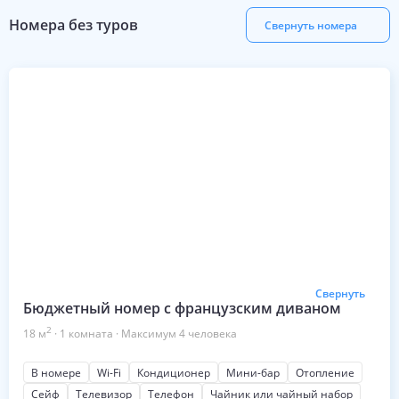
Номера без туров
Свернуть номера
Свернуть
Бюджетный номер с французским диваном
2
18
м
·
1
комната
·
Максимум
4
человека
В номере
Wi-Fi
Кондиционер
Мини-бар
Отопление
Сейф
Телевизор
Телефон
Чайник или чайный набор