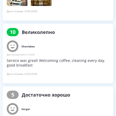
Дата отзыва:
6/30/2026
10
Великолепно
Sheviakov
Дата путешествия:
5/1/2026
Service was great! Welcoming coffee, cleaning every day,
good breakfast
Дата отзыва:
6/26/2026
5
Достаточно хорошо
Sergei