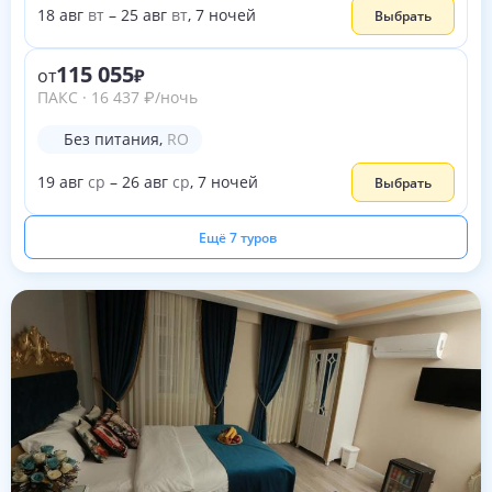
18
авг
вт
–
25
авг
вт
,
7
ночей
Выбрать
115 055
от
ПАКС
·
16 437
₽
/ночь
Без питания
,
RO
19
авг
ср
–
26
авг
ср
,
7
ночей
Выбрать
Ещё 7 туров