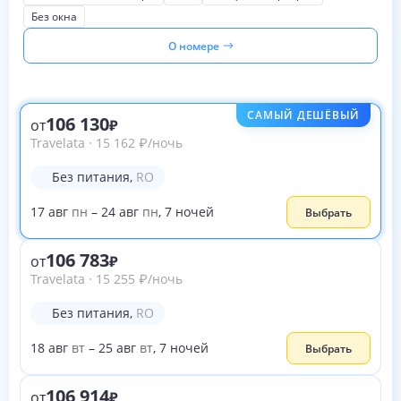
Без окна
О номере
САМЫЙ ДЕШЁВЫЙ
106 130
от
Travelata
·
15 162
₽
/ночь
Без питания
,
RO
17
авг
пн
–
24
авг
пн
,
7
ночей
Выбрать
106 783
от
Travelata
·
15 255
₽
/ночь
Без питания
,
RO
18
авг
вт
–
25
авг
вт
,
7
ночей
Выбрать
106 914
от