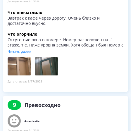
Дата путешествия:
6/1/2026
Что впечатлило
Завтрак к кафе через дорогу. Очень близко и
достаточно вкусно.
Что огорчило
Отсутствие окна в номере. Номер расположен на -1
этаже, т.е. ниже уровня земли. Хотя обещан был номер с
&quot;хорошим видом на город&quot;. Не выключались
Читать далее
свет и вентилятор в ванной комнате и круглосуточно
было слышно шум вытяжки.
Дата отзыва:
6/17/2026
9
Превосходно
Anastasiia
Дата путешествия:
5/1/2026