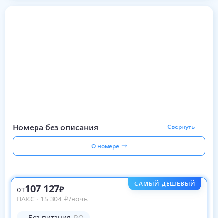
Номера без описания
Свернуть
О номере
САМЫЙ ДЕШЁВЫЙ
107 127
от
ПАКС
·
15 304
₽
/ночь
Без питания
,
RO