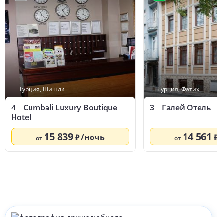
- мебель в ванной комнате выглядела так, будто если я
положу ещё хоть одну баночку крема - оно обвалится на
меня (и скрепело)
- холодильник издавал не только обычные звуки
работы, но иногда и звуки голубей (или что-то похожее?
очень странные звуки, впервые такие слышу), мне
приходилось его отключать, спать с таким невозможно
Турция
,
Шишли
Турция
,
Фатих
4
Cumbali Luxury Boutique
3
Галей Отель
Hotel
15 839
14 561
/ночь
от
от