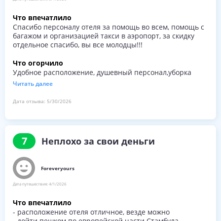
Что впечатлило
Спасибо персоналу отеля за помощь во всем, помощь с
багажом и организацией такси в аэропорт, за скидку
отдельное спасибо, вы все молодцы!!!
Что огорчило
Удобное расположение, душевный персонал,уборка
номера больше всего порадовала,чистота и уют. Всегда
Читать далее
свежая питьевая вода и чистые полотенца! Спасибо за
ваш труд, вы большие молодцы!
Дата отзыва:
5/30/2026
7
Неплохо за свои деньги
Foreveryours
Дата путешествия:
4/1/2026
Что впечатлило
- расположение отеля отличное, везде можно
- дойти пешком по европейской части Стамбула