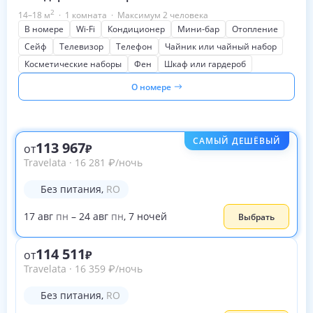
2
14–18
м
·
1 комната
·
Максимум 2 человека
В номере
Wi-Fi
Кондиционер
Мини-бар
Отопление
Сейф
Телевизор
Телефон
Чайник или чайный набор
Косметические наборы
Фен
Шкаф или гардероб
О номере
САМЫЙ ДЕШЁВЫЙ
113 967
от
Travelata
·
16 281
₽
/ночь
Без питания
,
RO
17
авг
пн
–
24
авг
пн
,
7
ночей
Выбрать
114 511
от
Travelata
·
16 359
₽
/ночь
Без питания
,
RO