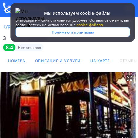
Мы используем cookie-файлы
Благодаря им сайт становится удобнее. Оставаясь c нами, вы
соглашаетесь на использование
cookie-файлов.
Туры
США
Сан-Франциско
Boheme
Понимаю и принимаю
3
Отель Boheme
Отель Boheme 3*
8.4
Нет отзывов
НОМЕРА
ОПИСАНИЕ И УСЛУГИ
НА КАРТЕ
ОТЗЫВЫ