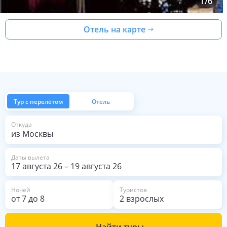
1
/
6
Отель на карте
Тур с перелётом
Отель
из Москвы
Откуда
Даты вылета
17 августа 26
–
19 августа 26
Ночей
Туристов
от
7
до
8
2 взрослых