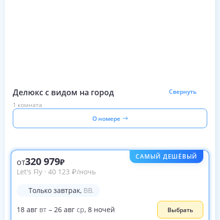
Делюкс с видом на город
Свернуть
1 комната
О номере
САМЫЙ ДЕШЁВЫЙ
320 979
от
Let's Fly
·
40 123
₽
/ночь
Только завтрак
,
BB.
18
авг
вт
–
26
авг
ср
,
8
ночей
Выбрать