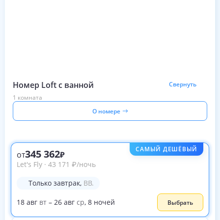
Номер Loft с ванной
Свернуть
1 комната
О номере
САМЫЙ ДЕШЁВЫЙ
345 362
от
Let's Fly
·
43 171
₽
/ночь
Только завтрак
,
BB.
18
авг
вт
–
26
авг
ср
,
8
ночей
Выбрать