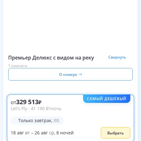
Премьер Делюкс с видом на реку
Свернуть
1 комната
О номере
САМЫЙ ДЕШЁВЫЙ
329 513
от
Let's Fly
·
41 190
₽
/ночь
Только завтрак
,
BB.
18
авг
вт
–
26
авг
ср
,
8
ночей
Выбрать