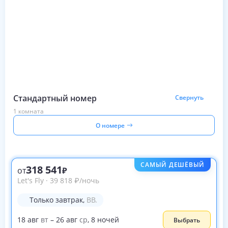
Стандартный номер
Свернуть
1 комната
О номере
САМЫЙ ДЕШЁВЫЙ
318 541
от
Let's Fly
·
39 818
₽
/ночь
Только завтрак
,
BB.
18
авг
вт
–
26
авг
ср
,
8
ночей
Выбрать