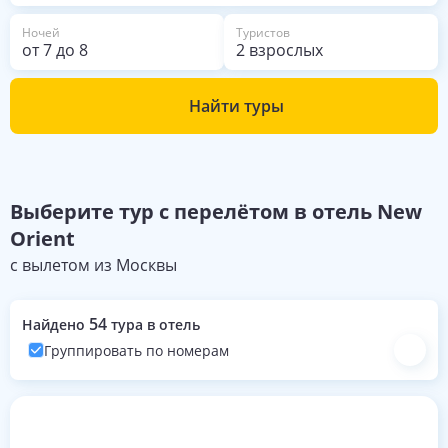
Ночей
Туристов
от
7
до
8
2 взрослых
Найти туры
Выберите
тур с перелётом в отель
New
Orient
с вылетом из
Москвы
54
Найдено
тура в отель
Группировать по номерам
Номера с турами на эти даты