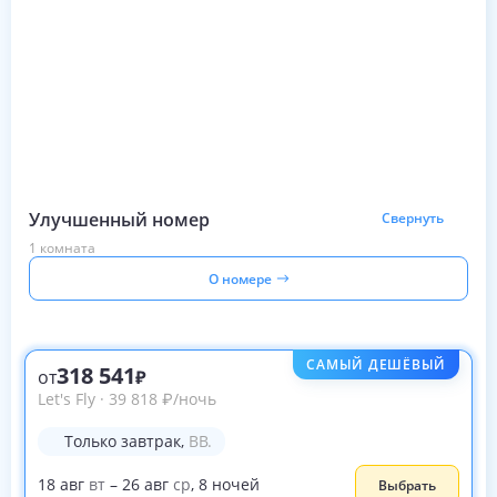
Улучшенный номер
Свернуть
1 комната
О номере
САМЫЙ ДЕШЁВЫЙ
318 541
от
Let's Fly
·
39 818
₽
/ночь
Только завтрак
,
BB.
18
авг
вт
–
26
авг
ср
,
8
ночей
Выбрать