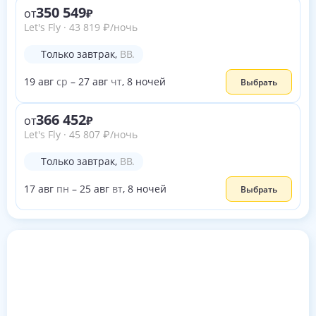
350 549
от
Let's Fly
·
43 819
₽
/ночь
Только завтрак
,
BB.
19
авг
ср
–
27
авг
чт
,
8
ночей
Выбрать
366 452
от
Let's Fly
·
45 807
₽
/ночь
Только завтрак
,
BB.
17
авг
пн
–
25
авг
вт
,
8
ночей
Выбрать