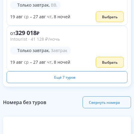
Только завтрак
,
BB.
19
авг
ср
–
27
авг
чт
,
8
ночей
Выбрать
329 018
от
Intourist
·
41 128
₽
/ночь
Только завтрак
,
Завтрак
19
авг
ср
–
27
авг
чт
,
8
ночей
Выбрать
Ещё 7 туров
Номера без туров
Свернуть номера