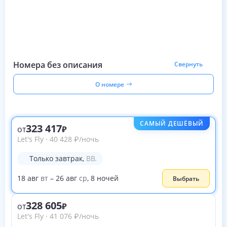
Номера без описания
Свернуть
О номере
САМЫЙ ДЕШЁВЫЙ
323 417
от
Let's Fly
·
40 428
₽
/ночь
Только завтрак
,
BB.
18
авг
вт
–
26
авг
ср
,
8
ночей
Выбрать
328 605
от
Let's Fly
·
41 076
₽
/ночь