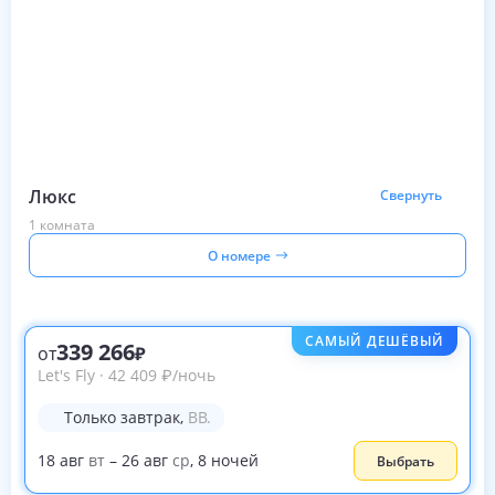
Люкс
Свернуть
1 комната
О номере
САМЫЙ ДЕШЁВЫЙ
339 266
от
Let's Fly
·
42 409
₽
/ночь
Только завтрак
,
BB.
18
авг
вт
–
26
авг
ср
,
8
ночей
Выбрать