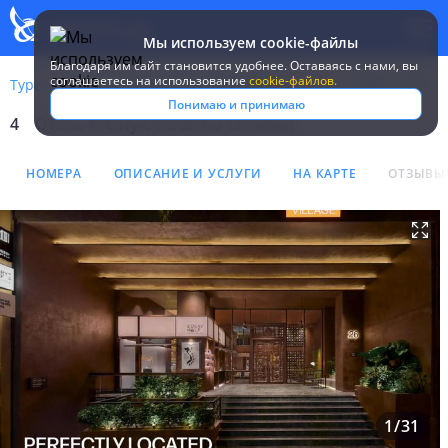
Мы используем cookie-файлы
Благодаря им сайт становится удобнее. Оставаясь c нами, вы
соглашаетесь на использование
cookie-файлов.
Туры
Вьетнам
Хошимин (быв.Сайгон)
Prostyle Hotel Ho Chi
Понимаю и принимаю
4
Отель Prostyle Hotel Ho Chi Minh
Отель Prostyle Hotel Ho Ch
НОМЕРА
ОПИСАНИЕ И УСЛУГИ
НА КАРТЕ
ОТЗЫВЫ
1
/
31