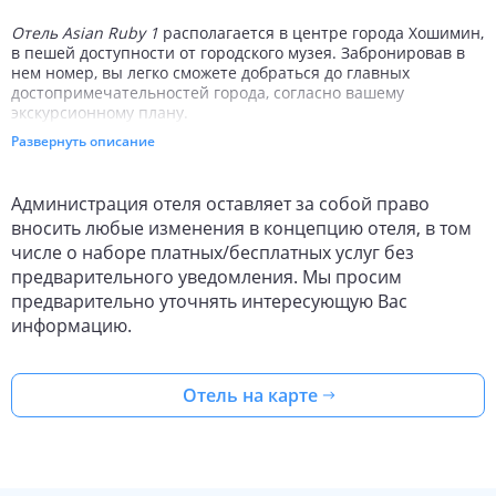
Отель Asian Ruby 1
располагается в центре города Хошимин,
в пешей доступности от городского музея. Забронировав в
нем номер, вы легко сможете добраться до главных
достопримечательностей города, согласно вашему
экскурсионному плану.
Развернуть описание
Отель Asian Ruby 1 станет идеальным для проведения
уединенных каникул и деловых мероприятий. К вашим
услугам предоставляется ресторан и бар, где ежедневно
Администрация отеля оставляет за собой право
сервируют
бесплатный завтрак «шведский стол»
.
вносить любые изменения в концепцию отеля, в том
Забронировав номер в этом отеле, вы сможете искупаться в
числе о наборе платных/бесплатных услуг без
бассейне, посетить
фитнес-центр
, туристическое агентство
предварительного уведомления. Мы просим
и воспользоваться услугами
круглосуточного бизнес-центра
.
предварительно уточнять интересующую Вас
Также гостям доступна общественная парковка и стойка
консьержа.
информацию.
Отель предлагает размещение в номерах с балконами. В
каждом номере гостей ожидает бесплатная пресса,
Отель на карте
бутилированная вода, спутниковое телевидение и
полностью укомплектованный
мини-бар
. В ванных комнатах
туристы смогут найти фен, тапочки и бесплатные туалетные
принадлежности.