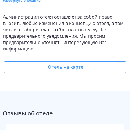
Развернуть описание
The following services are also available for the guests: a spa
center. To book an excursion, consult the tour assistance desk
of the hotel.
Администрация отеля оставляет за собой право
Accessible for guests with disabilities: the elevator helps them
вносить любые изменения в концепцию отеля, в том
to go to the highest floors. At the guests’ disposal, there’s also a
числе о наборе платных/бесплатных услуг без
laundry and dry cleaning.
предварительного уведомления. Мы просим
предварительно уточнять интересующую Вас
информацию.
Отель на карте
Отзывы об отеле