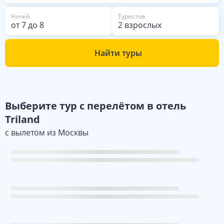
Ночей
Туристов
от
7
до
8
2 взрослых
Найти туры
Выберите
тур с перелётом в отель
Triland
с вылетом из
Москвы