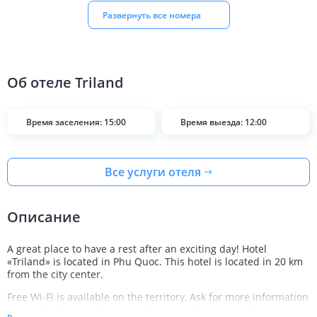
Развернуть все номера
Об отеле
Triland
Время заселения: 15:00
Время выезда: 12:00
Все услуги отеля
Описание
A great place to have a rest after an exciting day! Hotel
«Triland» is located in Phu Quoc. This hotel is located in 20 km
from the city center.
Free Wi-Fi is available on the territory. Ask for more information
when checking in. If you travel by car, there’s a parking zone.