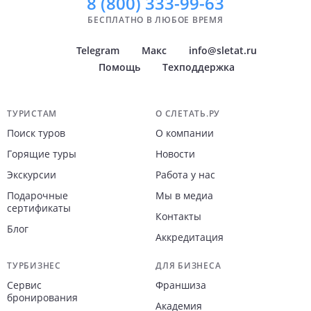
8 (800)
333-99-63
БЕСПЛАТНО В ЛЮБОЕ ВРЕМЯ
Telegram
Макс
info@sletat.ru
Помощь
Техподдержка
Навигация по сайту
ТУРИСТАМ
О СЛЕТАТЬ.РУ
Поиск туров
О компании
Горящие туры
Новости
Экскурсии
Работа у нас
Подарочные
Мы в медиа
сертификаты
Контакты
Блог
Аккредитация
ТУРБИЗНЕС
ДЛЯ БИЗНЕСА
Сервис
Франшиза
бронирования
Академия