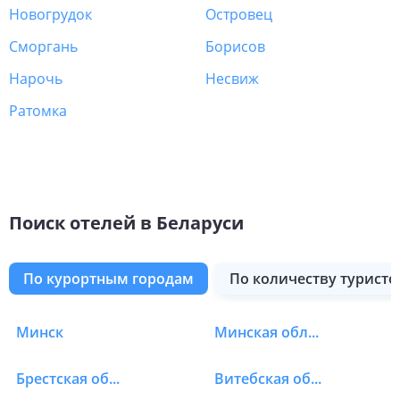
Новогрудок
Островец
Сморгань
Борисов
Нарочь
Несвиж
Ратомка
Поиск отелей в Беларуси
по курортным городам
по количеству туристо
Минск
Минская область
Отели в Беларуси в О
Брестская область
Витебская область