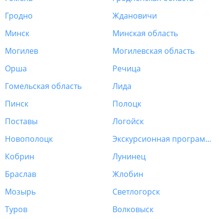
Гродно
Ждановичи
Минск
Минская область
Могилев
Могилевская область
Орша
Речица
Гомельская область
Лида
Пинск
Полоцк
Поставы
Логойск
Новополоцк
Экскурсионная программа Беларусь
Кобрин
Лунинец
Браслав
Жлобин
Мозырь
Светлогорск
Туров
Волковыск