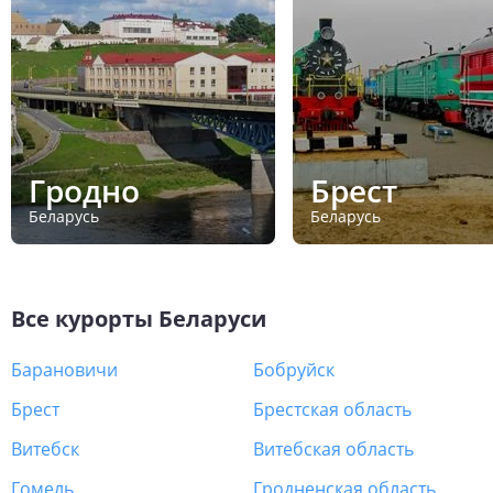
Гродно
Брест
Беларусь
Беларусь
Все курорты
Беларуси
Барановичи
Бобруйск
Брест
Брестская область
Витебск
Витебская область
Гомель
Гродненская область