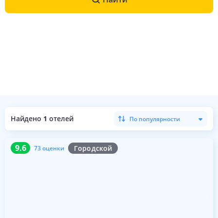
Найдено
1
отелей
По популярности
9.6
73 оценки
9.6
Городской
73 оценки