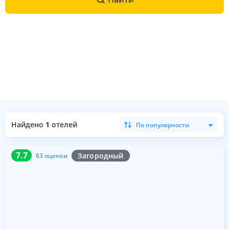
Найдено
1
отелей
По популярности
7.7
63 оценки
7.7
Загородный
63 оценки