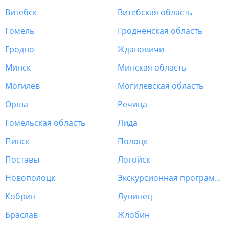
Витебск
Витебская область
Гомель
Гродненская область
Гродно
Ждановичи
Минск
Минская область
Могилев
Могилевская область
Орша
Речица
Гомельская область
Лида
Пинск
Полоцк
Поставы
Логойск
Новополоцк
Экскурсионная программа Беларусь
Кобрин
Лунинец
Браслав
Жлобин