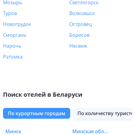
Мозырь
Светлогорск
Туров
Волковыск
Новогрудок
Островец
Сморгань
Борисов
Нарочь
Несвиж
Ратомка
Поиск отелей в Беларуси
по курортным городам
по количеству туристо
Минск
Минская область
Отели в Беларуси в 