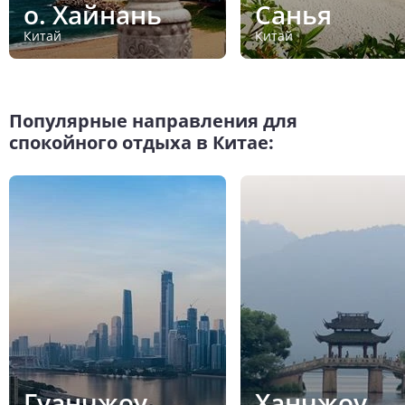
о. Хайнань
Санья
Китай
Китай
Популярные направления для
спокойного отдыха в Китае:
Гуанчжоу
Ханчжоу