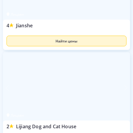
Лицзян
4
Jianshe
Найти цены
Лицзян
2
Lijiang Dog and Cat House