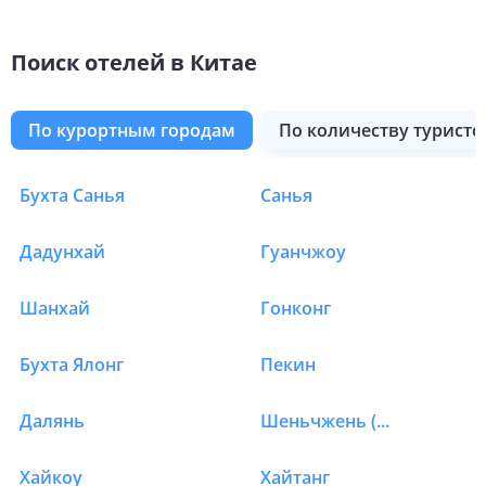
Поиск отелей в Китае
по курортным городам
по количеству туристо
Тяньцзинь
Хэфэй
Бехай
Куньмин
Чженчжоу
Чанчжоу
Лоян
Ланьчжоу
Фучжоу
Шэньян
Бухта Санья
Санья
Отели в Китае в Лицз
Дадунхай
Гуанчжоу
Шанхай
Гонконг
Бухта Ялонг
Пекин
Далянь
Шеньчжень (Свензхен)
Хайкоу
Хайтанг