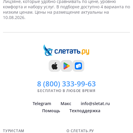
Лицзяне, которые удобно сравнивать по цене, уровню
комфорта и набору услуг. В подборке доступно 4 варианта по
5 дней
Май
Apts
Завтрак
VIP
Ночной клуб
Снорклинг
Кондиционер
6 дней
Детская площадка
Самые дорогие
Панорамный бассейн
Июнь
Дискотека
TV
низким ценам. Цены на размещение актуальны на
10.08.2026.
7 дней
Июль
8 дней
Август
9 дней
Сентябрь
10 дней
Октябрь
11 дней
Ноябрь
12 дней
Декабрь
13 дней
14 дней
8 (800)
333-99-63
БЕСПЛАТНО В ЛЮБОЕ ВРЕМЯ
Telegram
Макс
info@sletat.ru
Помощь
Техподдержка
Навигация по сайту
ТУРИСТАМ
О СЛЕТАТЬ.РУ