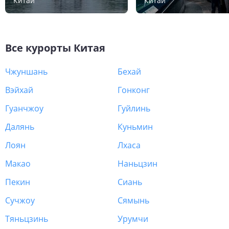
Китай
Китай
Все курорты
Китая
Чжуншань
Бехай
Вэйхай
Гонконг
Гуанчжоу
Гуйлинь
Далянь
Куньмин
Лоян
Лхаса
Макао
Наньцзин
Пекин
Сиань
Сучжоу
Сямынь
Тяньцзинь
Урумчи