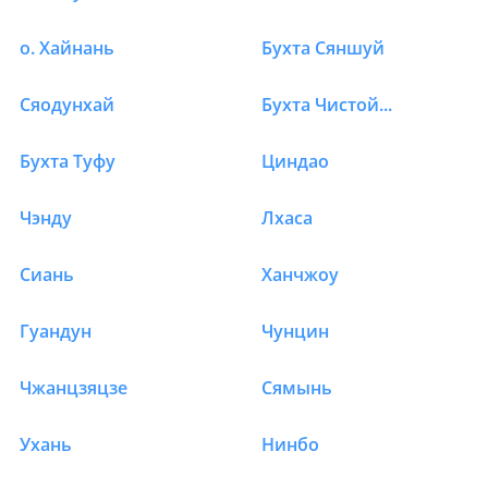
о. Хайнань
Бухта Сяншуй
Сяодунхай
Бухта Чистой воды
Бухта Туфу
Циндао
Чэнду
Лхаса
Сиань
Ханчжоу
Гуандун
Чунцин
Чжанцзяцзе
Сямынь
Ухань
Нинбо