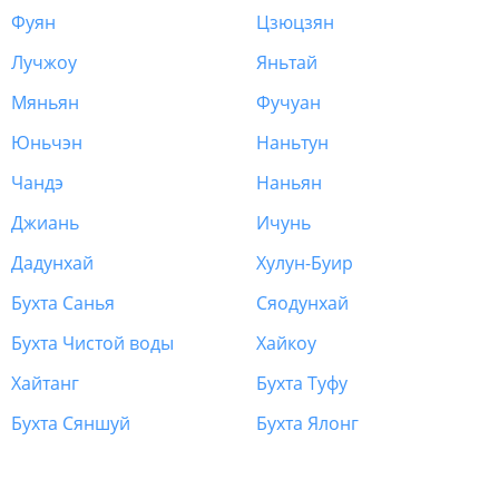
Фуян
Цзюцзян
Лучжоу
Яньтай
Мяньян
Фучуан
Юньчэн
Наньтун
Чандэ
Наньян
Джиань
Ичунь
Дадунхай
Хулун-Буир
Бухта Санья
Сяодунхай
Бухта Чистой воды
Хайкоу
Хайтанг
Бухта Туфу
Бухта Сяншуй
Бухта Ялонг