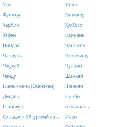
Уси
Ухань
Фучжоу
Ханчжоу
Харбин
ХухХото
Хэфэй
Цзинань
Циндао
Чанчжоу
Чанчунь
Чженчжоу
Чжухай
Чунцин
Чэнду
Шанхай
Шеньчжень (Свензхен)
Шэньян
Лицзян
Нинбо
Шаньдун
о. Хайнань
Синьцзян-Уйгурский автономный район (Урумчи)
Ичан