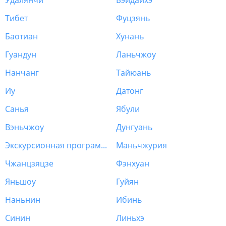
Удалянчи
Бэйдайхэ
Тибет
Фуцзянь
Баотиан
Хунань
Гуандун
Ланьчжоу
Нанчанг
Тайюань
Иу
Датонг
Санья
Ябули
Вэньчжоу
Дунгуань
Экскурсионная программа Китай
Маньчжурия
Чжанцзяцзе
Фэнхуан
Яньшоу
Гуйян
Наньнин
Ибинь
Синин
Линьхэ